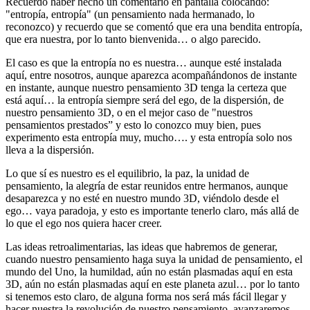
Recuerdo haber hecho un comentario en pantalla colocando:
"entropía, entropía" (un pensamiento nada hermanado, lo
reconozco) y recuerdo que se comentó que era una bendita entropía,
que era nuestra, por lo tanto bienvenida… o algo parecido.
El caso es que la entropía no es nuestra… aunque esté instalada
aquí, entre nosotros, aunque aparezca acompañándonos de instante
en instante, aunque nuestro pensamiento 3D tenga la certeza que
está aquí… la entropía siempre será del ego, de la dispersión, de
nuestro pensamiento 3D, o en el mejor caso de "nuestros
pensamientos prestados” y esto lo conozco muy bien, pues
experimento esta entropía muy, mucho…. y esta entropía solo nos
lleva a la dispersión.
Lo que sí es nuestro es el equilibrio, la paz, la unidad de
pensamiento, la alegría de estar reunidos entre hermanos, aunque
desaparezca y no esté en nuestro mundo 3D, viéndolo desde el
ego… vaya paradoja, y esto es importante tenerlo claro, más allá de
lo que el ego nos quiera hacer creer.
Las ideas retroalimentarias, las ideas que habremos de generar,
cuando nuestro pensamiento haga suya la unidad de pensamiento, el
mundo del Uno, la humildad, aún no están plasmadas aquí en esta
3D, aún no están plasmadas aquí en este planeta azul… por lo tanto
si tenemos esto claro, de alguna forma nos será más fácil llegar y
hacer nuestra la revolución de nuestro pensamiento, avanzaremos