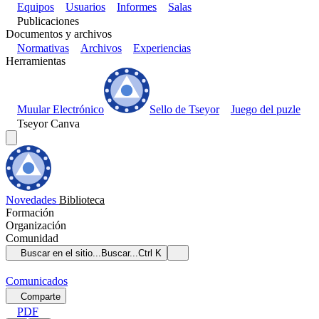
Equipos
Usuarios
Informes
Salas
Publicaciones
Documentos y archivos
Normativas
Archivos
Experiencias
Herramientas
Muular Electrónico
Sello de Tseyor
Juego del puzle
Tseyor Canva
Novedades
Biblioteca
Formación
Organización
Comunidad
Buscar en el sitio...
Buscar...
Ctrl K
Comunicados
Comparte
PDF