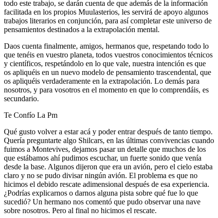
todo este trabajo, se darán cuenta de que además de la información
facilitada en los propios Muulasterios, les servirá de apoyo algunos
trabajos literarios en conjunción, para así completar este universo de
pensamientos destinados a la extrapolación mental.
Daos cuenta finalmente, amigos, hermanos que, respetando todo lo
que tenéis en vuestro planeta, todos vuestros conocimientos técnicos
y científicos, respetándolo en lo que vale, nuestra intención es que
os apliquéis en un nuevo modelo de pensamiento trascendental, que
os apliquéis verdaderamente en la extrapolación. Lo demás para
nosotros, y para vosotros en el momento en que lo comprendáis, es
secundario.
Te Confío La Pm
Qué gusto volver a estar acá y poder entrar después de tanto tiempo.
Quería preguntarte algo Shilcars, en las últimas convivencias cuando
fuimos a Montevives, dejamos pasar un detalle que muchos de los
que estábamos ahí pudimos escuchar, un fuerte sonido que venía
desde la base. Algunos dijeron que era un avión, pero el cielo estaba
claro y no se pudo divisar ningún avión. El problema es que no
hicimos el debido rescate adimensional después de esa experiencia.
¿Podrías explicarnos o darnos alguna pista sobre qué fue lo que
sucedió? Un hermano nos comentó que pudo observar una nave
sobre nosotros. Pero al final no hicimos el rescate.