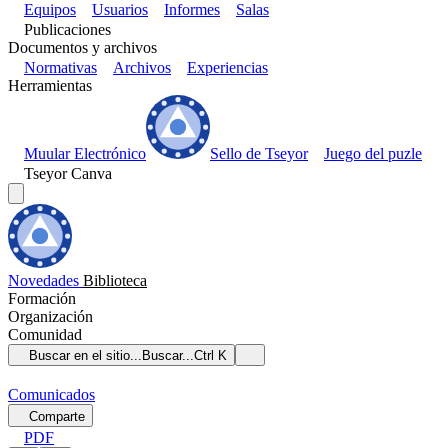
Equipos
Usuarios
Informes
Salas
Publicaciones
Documentos y archivos
Normativas
Archivos
Experiencias
Herramientas
Muular Electrónico
Sello de Tseyor
Juego del puzle
Tseyor Canva
Novedades
Biblioteca
Formación
Organización
Comunidad
Buscar en el sitio...
Buscar...
Ctrl K
Comunicados
Comparte
PDF