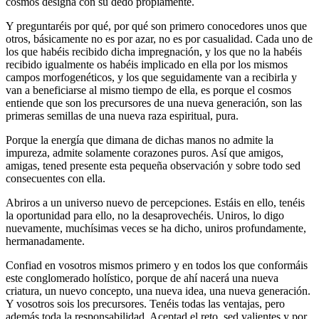
cosmos designa con su dedo propiamente.
Y preguntaréis por qué, por qué son primero conocedores unos que
otros, básicamente no es por azar, no es por casualidad. Cada uno de
los que habéis recibido dicha impregnación, y los que no la habéis
recibido igualmente os habéis implicado en ella por los mismos
campos morfogenéticos, y los que seguidamente van a recibirla y
van a beneficiarse al mismo tiempo de ella, es porque el cosmos
entiende que son los precursores de una nueva generación, son las
primeras semillas de una nueva raza espiritual, pura.
Porque la energía que dimana de dichas manos no admite la
impureza, admite solamente corazones puros. Así que amigos,
amigas, tened presente esta pequeña observación y sobre todo sed
consecuentes con ella.
Abriros a un universo nuevo de percepciones. Estáis en ello, tenéis
la oportunidad para ello, no la desaprovechéis. Uniros, lo digo
nuevamente, muchísimas veces se ha dicho, uniros profundamente,
hermanadamente.
Confiad en vosotros mismos primero y en todos los que conformáis
este conglomerado holístico, porque de ahí nacerá una nueva
criatura, un nuevo concepto, una nueva idea, una nueva generación.
Y vosotros sois los precursores. Tenéis todas las ventajas, pero
además toda la responsabilidad. Aceptad el reto, sed valientes y por