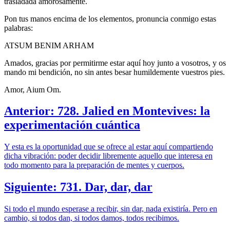
trasladada amorosamente.
Pon tus manos encima de los elementos, pronuncia conmigo estas
palabras:
ATSUM BENIM ARHAM
Amados, gracias por permitirme estar aquí hoy junto a vosotros, y os
mando mi bendición, no sin antes besar humildemente vuestros pies.
Amor, Aium Om.
Anterior: 728. Jalied en Montevives: la
experimentación cuántica
Y esta es la oportunidad que se ofrece al estar aquí compartiendo
dicha vibración: poder decidir libremente aquello que interesa en
todo momento para la preparación de mentes y cuerpos.
Siguiente: 731. Dar, dar, dar
Si todo el mundo esperase a recibir, sin dar, nada existiría. Pero en
cambio, si todos dan, si todos damos, todos recibimos.