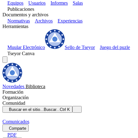
Equipos
Usuarios
Informes
Salas
Publicaciones
Documentos y archivos
Normativas
Archivos
Experiencias
Herramientas
Muular Electrónico
Sello de Tseyor
Juego del puzle
Tseyor Canva
Novedades
Biblioteca
Formación
Organización
Comunidad
Buscar en el sitio...
Buscar...
Ctrl K
Comunicados
Comparte
PDF