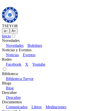
TSEYOR
a
−
A
+
Inicio
Novedades
Novedades
Boletines
Noticias y Eventos
Noticias
Eventos
Redes
Facebook
X
Youtube
Biblioteca
Biblioteca Tseyor
Blogs
Blog
Descubre
Descubre
Documentos
Comunicados
Libros
Meditaciones