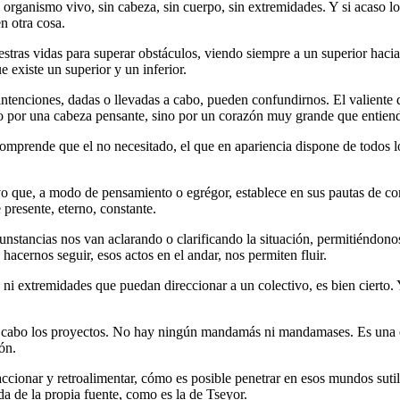
ganismo vivo, sin cabeza, sin cuerpo, sin extremidades. Y si acaso lo 
n otra cosa.
estras vidas para superar obstáculos, viendo siempre a un superior hacia
e existe un superior y un inferior.
 intenciones, dadas o llevadas a cabo, pueden confundirnos. El valiente
o por una cabeza pensante, sino por un corazón muy grande que entiende
omprende que el no necesitado, el que en apariencia dispone de todos lo
tivo que, a modo de pensamiento o egrégor, establece en sus pautas de 
 presente, eterno, constante.
rcunstancias nos van aclarando o clarificando la situación, permitiéndono
acernos seguir, esos actos en el andar, nos permiten fluir.
ni extremidades que puedan direccionar a un colectivo, es bien cierto. 
a cabo los proyectos. No hay ningún mandamás ni mandamases. Es una est
ón.
ionar y retroalimentar, cómo es posible penetrar en esos mundos sutiles 
ida de la propia fuente, como es la de Tseyor.