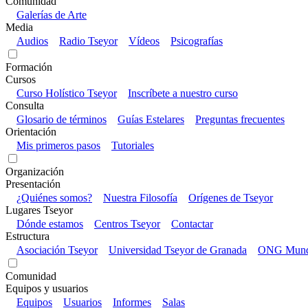
Comunidad
Galerías de Arte
Media
Audios
Radio Tseyor
Vídeos
Psicografías
Formación
Cursos
Curso Holístico Tseyor
Inscríbete a nuestro curso
Consulta
Glosario de términos
Guías Estelares
Preguntas frecuentes
Orientación
Mis primeros pasos
Tutoriales
Organización
Presentación
¿Quiénes somos?
Nuestra Filosofía
Orígenes de Tseyor
Lugares Tseyor
Dónde estamos
Centros Tseyor
Contactar
Estructura
Asociación Tseyor
Universidad Tseyor de Granada
ONG Mundo
Comunidad
Equipos y usuarios
Equipos
Usuarios
Informes
Salas