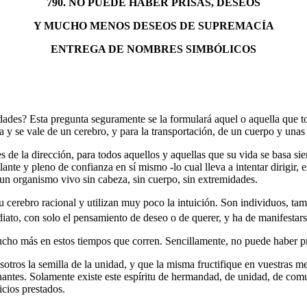
790. NO PUEDE HABER PRISAS, DESEOS
Y MUCHO MENOS DESEOS DE SUPREMACÍA
ENTREGA DE NOMBRES SIMBÓLICOS
dades? Esta pregunta seguramente se la formulará aquel o aquella que to
 y se vale de un cerebro, y para la transportación, de un cuerpo y unas
s de la dirección, para todos aquellos y aquellas que su vida se basa s
ante y pleno de confianza en sí mismo -lo cual lleva a intentar dirigir,
un organismo vivo sin cabeza, sin cuerpo, sin extremidades.
 su cerebro racional y utilizan muy poco la intuición. Son individuos, ta
diato, con solo el pensamiento de deseo o de querer, y ha de manifestars
ucho más en estos tiempos que corren. Sencillamente, no puede haber 
sotros la semilla de la unidad, y que la misma fructifique en vuestras 
nantes. Solamente existe este espíritu de hermandad, de unidad, de comu
icios prestados.