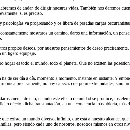
habremos de andar, de dirigir nuestras vidas. También nos daremos cue
uevamente, si es preciso.
y psicologías va progresando y os libera de pesadas cargas oscurantista
ta constantemente mostraros un camino, daros una información, un pens
o.
estros propios deseos, por nuestros pensamientos de deseo precisamente
un ligero equipaje.
 hogar es todo el mundo, todo el planeta. Que no existen las posesione
a ha de ser día a día, momento a momento, instante en instante. Y entonc
ónica precisamente, no hay cabeza, cuerpo ni extremidades, sino un so
daros cuenta de ello, cuando este efecto de unidad se produce, los elem
e dicho efecto, dicha transmutación, en una conciencia más abierta, más
que existe un mundo diverso, infinito, que está a nuestro alcance, que
amilias, pero siendo cada uno de nosotros, nosotros mismos en otros niv