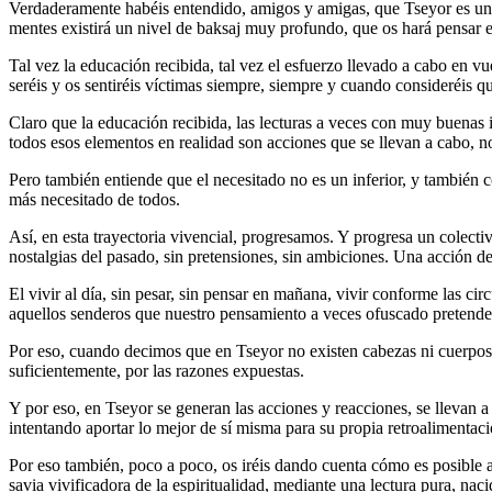
Verdaderamente habéis entendido, amigos y amigas, que Tseyor es un or
mentes existirá un nivel de baksaj muy profundo, que os hará pensar e
Tal vez la educación recibida, tal vez el esfuerzo llevado a cabo en vu
seréis y os sentiréis víctimas siempre, siempre y cuando consideréis qu
Claro que la educación recibida, las lecturas a veces con muy buenas
todos esos elementos en realidad son acciones que se llevan a cabo, n
Pero también entiende que el necesitado no es un inferior, y también c
más necesitado de todos.
Así, en esta trayectoria vivencial, progresamos. Y progresa un colec
nostalgias del pasado, sin pretensiones, sin ambiciones. Una acción de
El vivir al día, sin pesar, sin pensar en mañana, vivir conforme las ci
aquellos senderos que nuestro pensamiento a veces ofuscado pretende h
Por eso, cuando decimos que en Tseyor no existen cabezas ni cuerpos 
suficientemente, por las razones expuestas.
Y por eso, en Tseyor se generan las acciones y reacciones, se llevan 
intentando aportar lo mejor de sí misma para su propia retroalimentaci
Por eso también, poco a poco, os iréis dando cuenta cómo es posible acc
savia vivificadora de la espiritualidad, mediante una lectura pura, nac