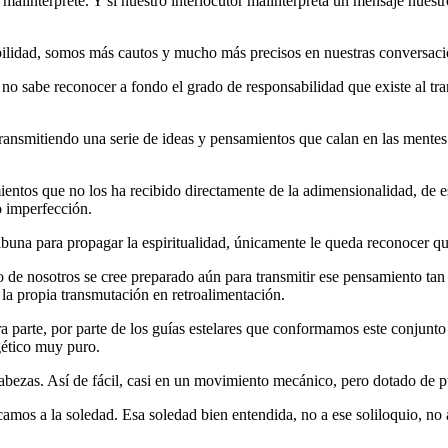
 malinterprete. Y si nuestro interlocutor malinterpreta un mensaje nuestr
lidad, somos más cautos y mucho más precisos en nuestras conversacion
 no sabe reconocer a fondo el grado de responsabilidad que existe al tr
ransmitiendo una serie de ideas y pensamientos que calan en las mentes 
ntos que no los ha recibido directamente de la adimensionalidad, de ese
lo imperfección.
tribuna para propagar la espiritualidad, únicamente le queda reconocer q
de nosotros se cree preparado aún para transmitir ese pensamiento tan
la propia transmutación en retroalimentación.
 parte, por parte de los guías estelares que conformamos este conjunto
gético muy puro.
 cabezas. Así de fácil, casi en un movimiento mecánico, pero dotado de 
dicamos a la soledad. Esa soledad bien entendida, no a ese soliloquio, 