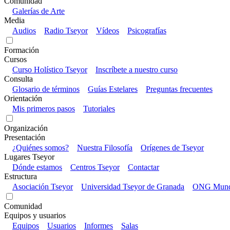
Comunidad
Galerías de Arte
Media
Audios
Radio Tseyor
Vídeos
Psicografías
Formación
Cursos
Curso Holístico Tseyor
Inscríbete a nuestro curso
Consulta
Glosario de términos
Guías Estelares
Preguntas frecuentes
Orientación
Mis primeros pasos
Tutoriales
Organización
Presentación
¿Quiénes somos?
Nuestra Filosofía
Orígenes de Tseyor
Lugares Tseyor
Dónde estamos
Centros Tseyor
Contactar
Estructura
Asociación Tseyor
Universidad Tseyor de Granada
ONG Mundo
Comunidad
Equipos y usuarios
Equipos
Usuarios
Informes
Salas