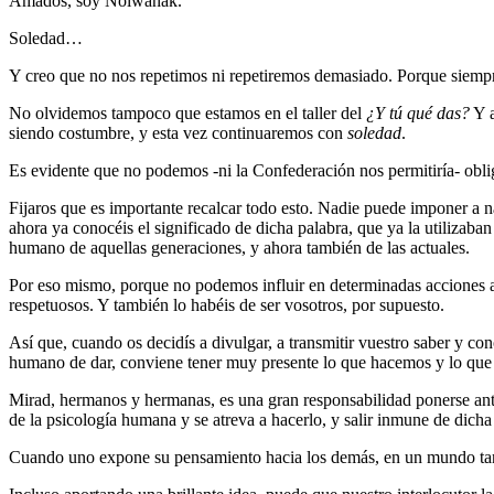
Amados, soy Noiwanak.
Soledad…
Y creo que no nos repetimos ni repetiremos demasiado. Porque siempre 
No olvidemos tampoco que estamos en el taller del
¿Y tú qué das?
Y a
siendo costumbre, y esta vez continuaremos con
soledad
.
Es evidente que no podemos -ni la Confederación nos permitiría- oblig
Fijaros que es importante recalcar todo esto. Nadie puede imponer a na
ahora ya conocéis el significado de dicha palabra, que ya la utilizaba
humano de aquellas generaciones, y ahora también de las actuales.
Por eso mismo, porque no podemos influir en determinadas acciones a
respetuosos. Y también lo habéis de ser vosotros, por supuesto.
Así que, cuando os decidís a divulgar, a transmitir vuestro saber y co
humano de dar, conviene tener muy presente lo que hacemos y lo que
Mirad, hermanos y hermanas, es una gran responsabilidad ponerse ante
de la psicología humana y se atreva a hacerlo, y salir inmune de dicha
Cuando uno expone su pensamiento hacia los demás, en un mundo tan im