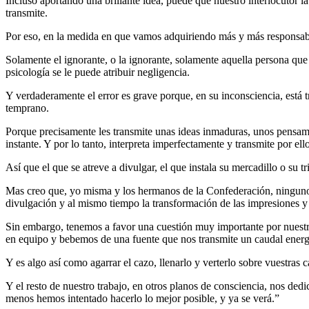
Incluso aportando una brillante idea, puede que nuestro interlocutor la
transmite.
Por eso, en la medida en que vamos adquiriendo más y más responsabi
Solamente el ignorante, o la ignorante, solamente aquella persona que
psicología se le puede atribuir negligencia.
Y verdaderamente el error es grave porque, en su inconsciencia, está t
temprano.
Porque precisamente les transmite unas ideas inmaduras, unos pensamie
instante. Y por lo tanto, interpreta imperfectamente y transmite por el
Así que el que se atreve a divulgar, el que instala su mercadillo o su 
Mas creo que, yo misma y los hermanos de la Confederación, ninguno 
divulgación y al mismo tiempo la transformación de las impresiones y 
Sin embargo, tenemos a favor una cuestión muy importante por nuestra
en equipo y bebemos de una fuente que nos transmite un caudal ener
Y es algo así como agarrar el cazo, llenarlo y verterlo sobre vuestras
Y el resto de nuestro trabajo, en otros planos de consciencia, nos de
menos hemos intentado hacerlo lo mejor posible, y ya se verá.”