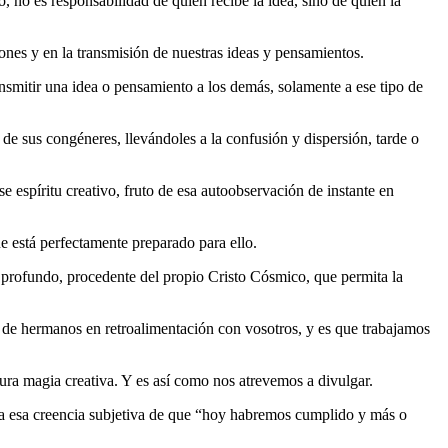
o, no es responsabilidad de quien recibe la idea, sino de quien la
es y en la transmisión de nuestras ideas y pensamientos.
ansmitir una idea o pensamiento a los demás, solamente a ese tipo de
de sus congéneres, llevándoles a la confusión y dispersión, tarde o
 espíritu creativo, fruto de esa autoobservación de instante en
ue está perfectamente preparado para ello.
 profundo, procedente del propio Cristo Cósmico, que permita la
 de hermanos en retroalimentación con vosotros, y es que trabajamos
pura magia creativa. Y es así como nos atrevemos a divulgar.
no a esa creencia subjetiva de que “hoy habremos cumplido y más o