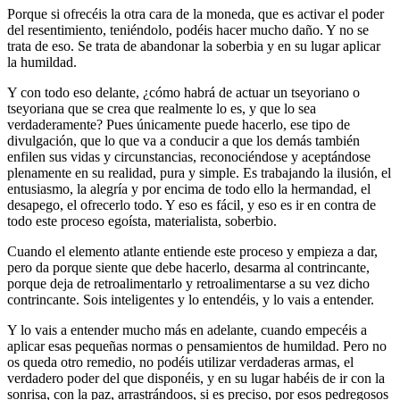
Porque si ofrecéis la otra cara de la moneda, que es activar el poder
del resentimiento, teniéndolo, podéis hacer mucho daño. Y no se
trata de eso. Se trata de abandonar la soberbia y en su lugar aplicar
la humildad.
Y con todo eso delante, ¿cómo habrá de actuar un tseyoriano o
tseyoriana que se crea que realmente lo es, y que lo sea
verdaderamente? Pues únicamente puede hacerlo, ese tipo de
divulgación, que lo que va a conducir a que los demás también
enfilen sus vidas y circunstancias, reconociéndose y aceptándose
plenamente en su realidad, pura y simple. Es trabajando la ilusión, el
entusiasmo, la alegría y por encima de todo ello la hermandad, el
desapego, el ofrecerlo todo. Y eso es fácil, y eso es ir en contra de
todo este proceso egoísta, materialista, soberbio.
Cuando el elemento atlante entiende este proceso y empieza a dar,
pero da porque siente que debe hacerlo, desarma al contrincante,
porque deja de retroalimentarlo y retroalimentarse a su vez dicho
contrincante. Sois inteligentes y lo entendéis, y lo vais a entender.
Y lo vais a entender mucho más en adelante, cuando empecéis a
aplicar esas pequeñas normas o pensamientos de humildad. Pero no
os queda otro remedio, no podéis utilizar verdaderas armas, el
verdadero poder del que disponéis, y en su lugar habéis de ir con la
sonrisa, con la paz, arrastrándoos, si es preciso, por esos pedregosos