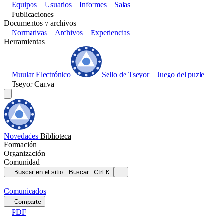
Equipos
Usuarios
Informes
Salas
Publicaciones
Documentos y archivos
Normativas
Archivos
Experiencias
Herramientas
Muular Electrónico
Sello de Tseyor
Juego del puzle
Tseyor Canva
Novedades
Biblioteca
Formación
Organización
Comunidad
Buscar en el sitio...
Buscar...
Ctrl K
Comunicados
Comparte
PDF