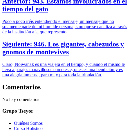
Anterior: 943. Estamos involucrados en el
tiempo del gato
Poco a poco iréis entendiendo el mensaje, un mensaje que no
solamente parte de mi humilde persona, sino que se canaliza a través
de la institución a la que represento.
Siguiente: 946. Los gigantes, cabezudos y
gnomos de montevives
Claro, Noiwanak es una viajera en el tiempo, y cuando el mismo le
lleva a parajes maravillosos como este, pues es una bendición y es
una alegría inmensa, para mí y para toda la tripulación.
Comentarios
No hay comentarios
Grupo Tseyor
Quiénes Somos
Curso Holístico