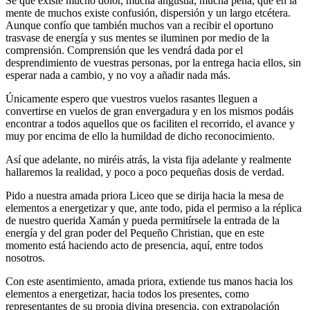
Sé que existe mucho dolor, mucha angustia, mucha pena, que en la
mente de muchos existe confusión, dispersión y un largo etcétera.
Aunque confío que también muchos van a recibir el oportuno
trasvase de energía y sus mentes se iluminen por medio de la
comprensión. Comprensión que les vendrá dada por el
desprendimiento de vuestras personas, por la entrega hacia ellos, sin
esperar nada a cambio, y no voy a añadir nada más.
Únicamente espero que vuestros vuelos rasantes lleguen a
convertirse en vuelos de gran envergadura y en los mismos podáis
encontrar a todos aquellos que os faciliten el recorrido, el avance y
muy por encima de ello la humildad de dicho reconocimiento.
Así que adelante, no miréis atrás, la vista fija adelante y realmente
hallaremos la realidad, y poco a poco pequeñas dosis de verdad.
Pido a nuestra amada priora Liceo que se dirija hacia la mesa de
elementos a energetizar y que, ante todo, pida el permiso a la réplica
de nuestro querida Xamán y pueda permitírsele la entrada de la
energía y del gran poder del Pequeño Christian, que en este
momento está haciendo acto de presencia, aquí, entre todos
nosotros.
Con este asentimiento, amada priora, extiende tus manos hacia los
elementos a energetizar, hacia todos los presentes, como
representantes de su propia divina presencia, con extrapolación