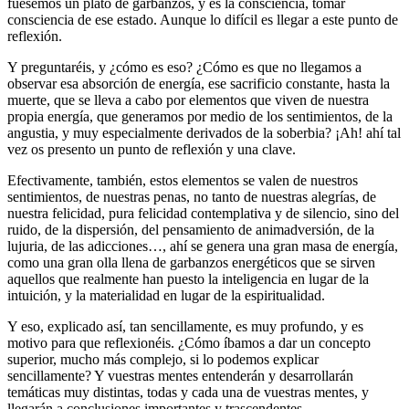
fuésemos un plato de garbanzos, y es la consciencia, tomar
consciencia de ese estado. Aunque lo difícil es llegar a este punto de
reflexión.
Y preguntaréis, y ¿cómo es eso? ¿Cómo es que no llegamos a
observar esa absorción de energía, ese sacrificio constante, hasta la
muerte, que se lleva a cabo por elementos que viven de nuestra
propia energía, que generamos por medio de los sentimientos, de la
angustia, y muy especialmente derivados de la soberbia? ¡Ah! ahí tal
vez os presento un punto de reflexión y una clave.
Efectivamente, también, estos elementos se valen de nuestros
sentimientos, de nuestras penas, no tanto de nuestras alegrías, de
nuestra felicidad, pura felicidad contemplativa y de silencio, sino del
ruido, de la dispersión, del pensamiento de animadversión, de la
lujuria, de las adicciones…, ahí se genera una gran masa de energía,
como una gran olla llena de garbanzos energéticos que se sirven
aquellos que realmente han puesto la inteligencia en lugar de la
intuición, y la materialidad en lugar de la espiritualidad.
Y eso, explicado así, tan sencillamente, es muy profundo, y es
motivo para que reflexionéis. ¿Cómo íbamos a dar un concepto
superior, mucho más complejo, si lo podemos explicar
sencillamente? Y vuestras mentes entenderán y desarrollarán
temáticas muy distintas, todas y cada una de vuestras mentes, y
llegarán a conclusiones importantes y trascendentes.