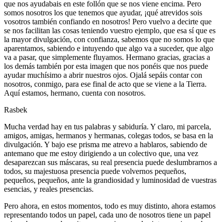
que nos ayudabais en este follón que se nos viene encima. Pero
somos nosotros los que tenemos que ayudar, ¡qué atrevidos sois
vosotros también confiando en nosotros! Pero vuelvo a decirte que
se nos facilitan las cosas teniendo vuestro ejemplo, que esa sí que es
la mayor divulgación, con confianza, sabemos que no somos lo que
aparentamos, sabiendo e intuyendo que algo va a suceder, que algo
va a pasar, que simplemente fluyamos. Hermano gracias, gracias a
los demás también por esta imagen que nos ponéis que nos puede
ayudar muchísimo a abrir nuestros ojos. Ojalá sepáis contar con
nosotros, conmigo, para ese final de acto que se viene a la Tierra.
Aquí estamos, hermano, cuenta con nosotros.
Rasbek
Mucha verdad hay en tus palabras y sabiduría. Y claro, mi parcela,
amigos, amigas, hermanos y hermanas, colegas todos, se basa en la
divulgación. Y bajo ese prisma me atrevo a hablaros, sabiendo de
antemano que me estoy dirigiendo a un colectivo que, una vez
desaparezcan sus máscaras, su real presencia puede deslumbrarnos a
todos, su majestuosa presencia puede volvernos pequeños,
pequeños, pequeños, ante la grandiosidad y luminosidad de vuestras
esencias, y reales presencias.
Pero ahora, en estos momentos, todo es muy distinto, ahora estamos
representando todos un papel, cada uno de nosotros tiene un papel