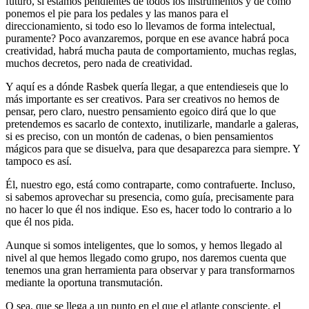
futuro, si estamos pendientes de todos los instrumentos y de cómo
ponemos el pie para los pedales y las manos para el
direccionamiento, si todo eso lo llevamos de forma intelectual,
puramente? Poco avanzaremos, porque en ese avance habrá poca
creatividad, habrá mucha pauta de comportamiento, muchas reglas,
muchos decretos, pero nada de creatividad.
Y aquí es a dónde Rasbek quería llegar, a que entendieseis que lo
más importante es ser creativos. Para ser creativos no hemos de
pensar, pero claro, nuestro pensamiento egoico dirá que lo que
pretendemos es sacarlo de contexto, inutilizarle, mandarle a galeras,
si es preciso, con un montón de cadenas, o bien pensamientos
mágicos para que se disuelva, para que desaparezca para siempre. Y
tampoco es así.
Él, nuestro ego, está como contraparte, como contrafuerte. Incluso,
si sabemos aprovechar su presencia, como guía, precisamente para
no hacer lo que él nos indique. Eso es, hacer todo lo contrario a lo
que él nos pida.
Aunque si somos inteligentes, que lo somos, y hemos llegado al
nivel al que hemos llegado como grupo, nos daremos cuenta que
tenemos una gran herramienta para observar y para transformarnos
mediante la oportuna transmutación.
O sea, que se llega a un punto en el que el atlante consciente, el