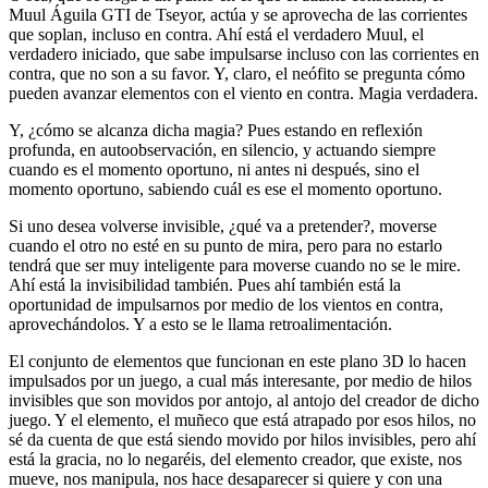
Muul Águila GTI de Tseyor, actúa y se aprovecha de las corrientes
que soplan, incluso en contra. Ahí está el verdadero Muul, el
verdadero iniciado, que sabe impulsarse incluso con las corrientes en
contra, que no son a su favor. Y, claro, el neófito se pregunta cómo
pueden avanzar elementos con el viento en contra. Magia verdadera.
Y, ¿cómo se alcanza dicha magia? Pues estando en reflexión
profunda, en autoobservación, en silencio, y actuando siempre
cuando es el momento oportuno, ni antes ni después, sino el
momento oportuno, sabiendo cuál es ese el momento oportuno.
Si uno desea volverse invisible, ¿qué va a pretender?, moverse
cuando el otro no esté en su punto de mira, pero para no estarlo
tendrá que ser muy inteligente para moverse cuando no se le mire.
Ahí está la invisibilidad también. Pues ahí también está la
oportunidad de impulsarnos por medio de los vientos en contra,
aprovechándolos. Y a esto se le llama retroalimentación.
El conjunto de elementos que funcionan en este plano 3D lo hacen
impulsados por un juego, a cual más interesante, por medio de hilos
invisibles que son movidos por antojo, al antojo del creador de dicho
juego. Y el elemento, el muñeco que está atrapado por esos hilos, no
sé da cuenta de que está siendo movido por hilos invisibles, pero ahí
está la gracia, no lo negaréis, del elemento creador, que existe, nos
mueve, nos manipula, nos hace desaparecer si quiere y con una