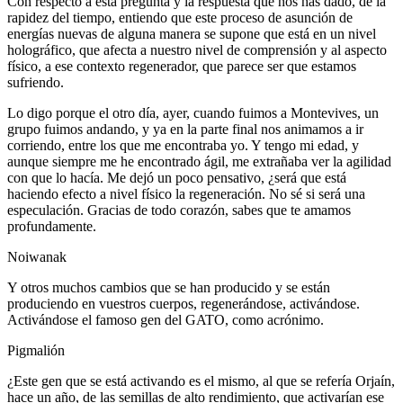
Con respecto a esta pregunta y la respuesta que nos has dado, de la
rapidez del tiempo, entiendo que este proceso de asunción de
energías nuevas de alguna manera se supone que está en un nivel
holográfico, que afecta a nuestro nivel de comprensión y al aspecto
físico, a ese contexto regenerador, que parece ser que estamos
sufriendo.
Lo digo porque el otro día, ayer, cuando fuimos a Montevives, un
grupo fuimos andando, y ya en la parte final nos animamos a ir
corriendo, entre los que me encontraba yo. Y tengo mi edad, y
aunque siempre me he encontrado ágil, me extrañaba ver la agilidad
con que lo hacía. Me dejó un poco pensativo, ¿será que está
haciendo efecto a nivel físico la regeneración. No sé si será una
especulación. Gracias de todo corazón, sabes que te amamos
profundamente.
Noiwanak
Y otros muchos cambios que se han producido y se están
produciendo en vuestros cuerpos, regenerándose, activándose.
Activándose el famoso gen del GATO, como acrónimo.
Pigmalión
¿Este gen que se está activando es el mismo, al que se refería Orjaín,
hace un año, de las semillas de alto rendimiento, que activarían ese