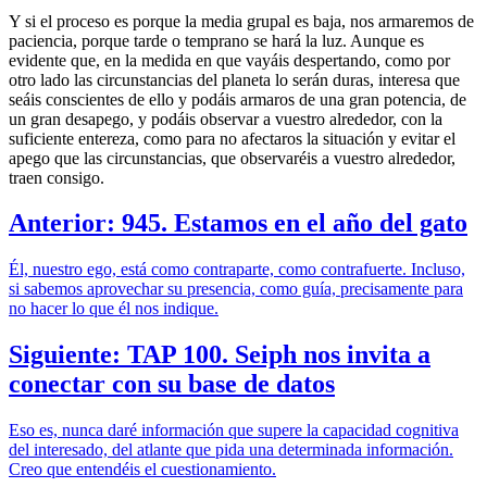
Y si el proceso es porque la media grupal es baja, nos armaremos de
paciencia, porque tarde o temprano se hará la luz. Aunque es
evidente que, en la medida en que vayáis despertando, como por
otro lado las circunstancias del planeta lo serán duras, interesa que
seáis conscientes de ello y podáis armaros de una gran potencia, de
un gran desapego, y podáis observar a vuestro alrededor, con la
suficiente entereza, como para no afectaros la situación y evitar el
apego que las circunstancias, que observaréis a vuestro alrededor,
traen consigo.
Anterior: 945. Estamos en el año del gato
Él, nuestro ego, está como contraparte, como contrafuerte. Incluso,
si sabemos aprovechar su presencia, como guía, precisamente para
no hacer lo que él nos indique.
Siguiente: TAP 100. Seiph nos invita a
conectar con su base de datos
Eso es, nunca daré información que supere la capacidad cognitiva
del interesado, del atlante que pida una determinada información.
Creo que entendéis el cuestionamiento.