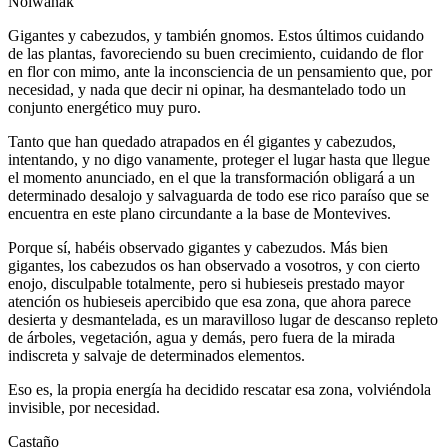
Noiwanak
Gigantes y cabezudos, y también gnomos. Estos últimos cuidando
de las plantas, favoreciendo su buen crecimiento, cuidando de flor
en flor con mimo, ante la inconsciencia de un pensamiento que, por
necesidad, y nada que decir ni opinar, ha desmantelado todo un
conjunto energético muy puro.
Tanto que han quedado atrapados en él gigantes y cabezudos,
intentando, y no digo vanamente, proteger el lugar hasta que llegue
el momento anunciado, en el que la transformación obligará a un
determinado desalojo y salvaguarda de todo ese rico paraíso que se
encuentra en este plano circundante a la base de Montevives.
Porque sí, habéis observado gigantes y cabezudos. Más bien
gigantes, los cabezudos os han observado a vosotros, y con cierto
enojo, disculpable totalmente, pero si hubieseis prestado mayor
atención os hubieseis apercibido que esa zona, que ahora parece
desierta y desmantelada, es un maravilloso lugar de descanso repleto
de árboles, vegetación, agua y demás, pero fuera de la mirada
indiscreta y salvaje de determinados elementos.
Eso es, la propia energía ha decidido rescatar esa zona, volviéndola
invisible, por necesidad.
Castaño