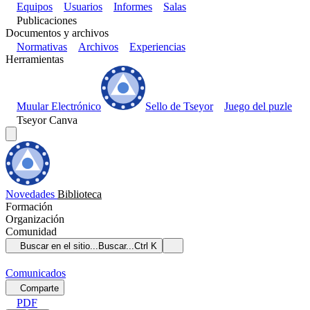
Equipos
Usuarios
Informes
Salas
Publicaciones
Documentos y archivos
Normativas
Archivos
Experiencias
Herramientas
Muular Electrónico
Sello de Tseyor
Juego del puzle
Tseyor Canva
Novedades
Biblioteca
Formación
Organización
Comunidad
Buscar en el sitio...
Buscar...
Ctrl K
Comunicados
Comparte
PDF