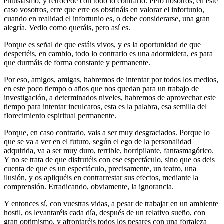
entusiasmo, y retrocede con todo lo contrario. Pero nosotros, en este
caso vosotros, erre que erre os obstináis en valorar el infortunio,
cuando en realidad el infortunio es, o debe considerarse, una gran
alegría. Vedlo como queráis, pero así es.
Porque es señal de que estáis vivos, y es la oportunidad de que
despertéis, en cambio, todo lo contrario es una adormidera, es para
que durmáis de forma constante y permanente.
Por eso, amigos, amigas, habremos de intentar por todos los medios,
en este poco tiempo o años que nos quedan para un trabajo de
investigación, a determinados niveles, habremos de aprovechar este
tiempo para intentar inculcaros, esta es la palabra, esa semilla del
florecimiento espiritual permanente.
Porque, en caso contrario, vais a ser muy desgraciados. Porque lo
que se va a ver en el futuro, según el ego de la personalidad
adquirida, va a ser muy duro, terrible, horripilante, fantasmagórico.
Y no se trata de que disfrutéis con ese espectáculo, sino que os deis
cuenta de que es un espectáculo, precisamente, un teatro, una
ilusión, y os apliquéis en contrarrestar sus efectos, mediante la
comprensión. Erradicando, obviamente, la ignorancia.
Y entonces sí, con vuestras vidas, a pesar de trabajar en un ambiente
hostil, os levantaréis cada día, después de un relativo sueño, con
gran optimismo, y afrontaréis todos los pesares con una fortaleza