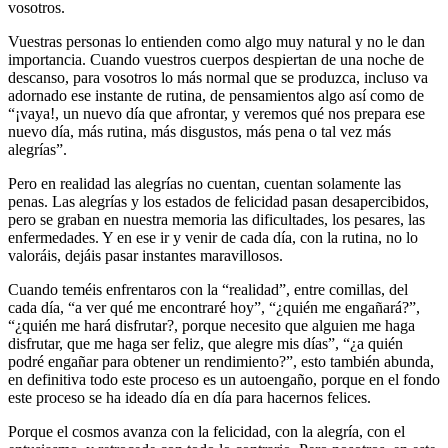
vosotros.
Vuestras personas lo entienden como algo muy natural y no le dan
importancia. Cuando vuestros cuerpos despiertan de una noche de
descanso, para vosotros lo más normal que se produzca, incluso va
adornado ese instante de rutina, de pensamientos algo así como de
“¡vaya!, un nuevo día que afrontar, y veremos qué nos prepara ese
nuevo día, más rutina, más disgustos, más pena o tal vez más
alegrías”.
Pero en realidad las alegrías no cuentan, cuentan solamente las
penas. Las alegrías y los estados de felicidad pasan desapercibidos,
pero se graban en nuestra memoria las dificultades, los pesares, las
enfermedades. Y en ese ir y venir de cada día, con la rutina, no lo
valoráis, dejáis pasar instantes maravillosos.
Cuando teméis enfrentaros con la “realidad”, entre comillas, del
cada día, “a ver qué me encontraré hoy”, “¿quién me engañará?”,
“¿quién me hará disfrutar?, porque necesito que alguien me haga
disfrutar, que me haga ser feliz, que alegre mis días”, “¿a quién
podré engañar para obtener un rendimiento?”, esto también abunda,
en definitiva todo este proceso es un autoengaño, porque en el fondo
este proceso se ha ideado día en día para hacernos felices.
Porque el cosmos avanza con la felicidad, con la alegría, con el