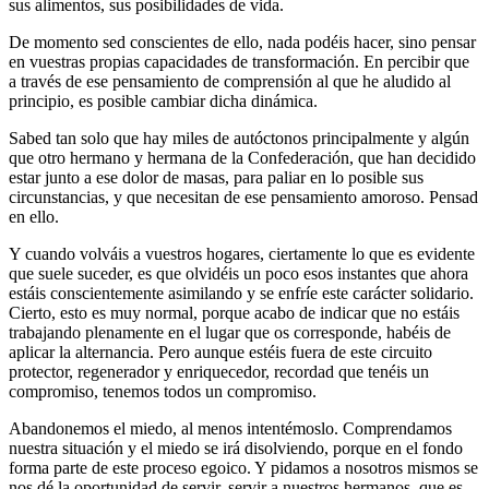
sus alimentos, sus posibilidades de vida.
De momento sed conscientes de ello, nada podéis hacer, sino pensar
en vuestras propias capacidades de transformación. En percibir que
a través de ese pensamiento de comprensión al que he aludido al
principio, es posible cambiar dicha dinámica.
Sabed tan solo que hay miles de autóctonos principalmente y algún
que otro hermano y hermana de la Confederación, que han decidido
estar junto a ese dolor de masas, para paliar en lo posible sus
circunstancias, y que necesitan de ese pensamiento amoroso. Pensad
en ello.
Y cuando volváis a vuestros hogares, ciertamente lo que es evidente
que suele suceder, es que olvidéis un poco esos instantes que ahora
estáis conscientemente asimilando y se enfríe este carácter solidario.
Cierto, esto es muy normal, porque acabo de indicar que no estáis
trabajando plenamente en el lugar que os corresponde, habéis de
aplicar la alternancia. Pero aunque estéis fuera de este circuito
protector, regenerador y enriquecedor, recordad que tenéis un
compromiso, tenemos todos un compromiso.
Abandonemos el miedo, al menos intentémoslo. Comprendamos
nuestra situación y el miedo se irá disolviendo, porque en el fondo
forma parte de este proceso egoico. Y pidamos a nosotros mismos se
nos dé la oportunidad de servir, servir a nuestros hermanos, que es