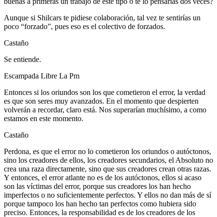
buenas a primeras un trabajo de este tipo o te lo pensarías dos veces?
Aunque si Shilcars te pidiese colaboración, tal vez te sentirías un
poco “forzado”, pues eso es el colectivo de forzados.
Castaño
Se entiende.
Escampada Libre La Pm
Entonces si los oriundos son los que cometieron el error, la verdad
es que son seres muy avanzados. En el momento que despierten
volverán a recordar, claro está. Nos superarían muchísimo, a como
estamos en este momento.
Castaño
Perdona, es que el error no lo cometieron los oriundos o autóctonos,
sino los creadores de ellos, los creadores secundarios, el Absoluto no
crea una raza directamente, sino que sus creadores crean otras razas.
Y entonces, el error atlante no es de los autóctonos, ellos si acaso
son las víctimas del error, porque sus creadores los han hecho
imperfectos o no suficientemente perfectos. Y ellos no dan más de sí
porque tampoco los han hecho tan perfectos como hubiera sido
preciso. Entonces, la responsabilidad es de los creadores de los