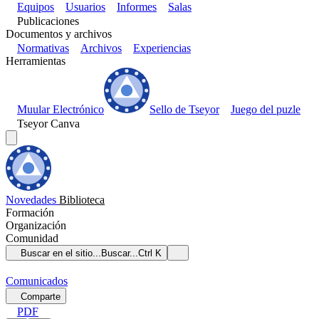
Equipos
Usuarios
Informes
Salas
Publicaciones
Documentos y archivos
Normativas
Archivos
Experiencias
Herramientas
Muular Electrónico
Sello de Tseyor
Juego del puzle
Tseyor Canva
Novedades
Biblioteca
Formación
Organización
Comunidad
Buscar en el sitio...
Buscar...
Ctrl K
Comunicados
Comparte
PDF