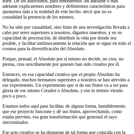
Bien. De los autóctonos, para entendernos -en adelante o más
adelante explicaremos nombres y definiremos características para
ajustarnos más a la realidad de este hecho- decir que no es
casualidad la presencia de los mismos.
No ha sido por casualidad, sino fruto de una investigación llevada a
cabo por seres superiores a nosotros, digamos maestros, y en su
capacidad de procreación, de distribuir la vida por donde sea
posible, y facilitar intrínsecamente la relación que se sigue en todo el
cosmos para la diversificación del Absoluto.
Porque, pensad, el Absoluto por sí mismo no decide, no crea, no
piensa, crea sencillamente por quienes han sido creados por él.
Entonces, en esa capacidad creativa que el propio Absoluto ha
delegado, muchos hermanos superiores a nosotros se han atrevido a
ese experimento. Un experimento que si da sus frutos va a ser para
gloria de ese mismo Creador o Absoluto, y eso lo iremos viendo
poco a poco.
Estamos todos aquí para facilitar, de alguna forma, humildemente,
que ese proyecto funcione y dé sus frutos, aprovechando, como
estaba previsto, esa gran transformación que generará el rayo
sincronizador.
Ese acto creativo se ha dispuesto de tal forma que coincida con la