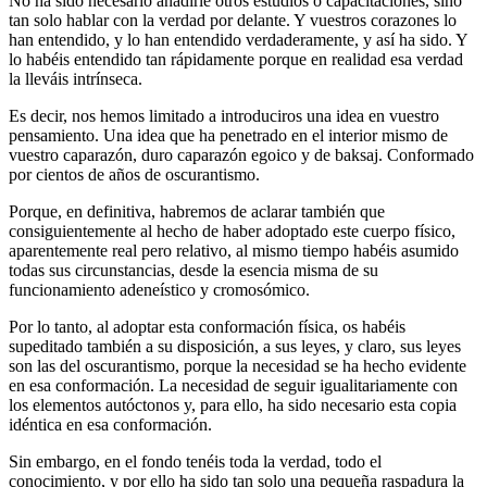
No ha sido necesario añadirle otros estudios o capacitaciones, sino
tan solo hablar con la verdad por delante. Y vuestros corazones lo
han entendido, y lo han entendido verdaderamente, y así ha sido. Y
lo habéis entendido tan rápidamente porque en realidad esa verdad
la lleváis intrínseca.
Es decir, nos hemos limitado a introduciros una idea en vuestro
pensamiento. Una idea que ha penetrado en el interior mismo de
vuestro caparazón, duro caparazón egoico y de baksaj. Conformado
por cientos de años de oscurantismo.
Porque, en definitiva, habremos de aclarar también que
consiguientemente al hecho de haber adoptado este cuerpo físico,
aparentemente real pero relativo, al mismo tiempo habéis asumido
todas sus circunstancias, desde la esencia misma de su
funcionamiento adeneístico y cromosómico.
Por lo tanto, al adoptar esta conformación física, os habéis
supeditado también a su disposición, a sus leyes, y claro, sus leyes
son las del oscurantismo, porque la necesidad se ha hecho evidente
en esa conformación. La necesidad de seguir igualitariamente con
los elementos autóctonos y, para ello, ha sido necesario esta copia
idéntica en esa conformación.
Sin embargo, en el fondo tenéis toda la verdad, todo el
conocimiento, y por ello ha sido tan solo una pequeña raspadura la