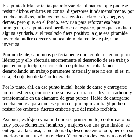
Ese punto inicial se tenía que reforzar, de tal manera, que pudiese
resistir dichos embates en contra, dispersores fundamentalmente, por
muchos motivos, infinitos motivos egoicos, claro está, apegos y
demás, pero que, en el fondo, servirían para reforzar esa base
primigenia, ese punto casi perdido en el espacio, pero que sin duda
alguna ayudaría, si el resultado fuera positivo, a que esa pirámide
invertida pudiera crecer y nunca piramidalmente de pie, sino
invertida.
Porque de pie, sabríamos perfectamente que terminaría en un puro
liderazgo y ello afectaría enormemente al desarrollo de ese trabajo
que, en un principio, se considera espiritual y acabaríamos
desarrollando un trabajo puramente material y este no era, ni es, ni
será, el objetivo de la Confederación.
Por lo tanto, ahí, en ese punto inicial, había de darse y entregarse
todo el esfuerzo, como el que se realiza para cristalizar el carbono y
transformarlo en un diamante de gran pureza. Había de entregarse
mucha energía para que ese punto en principio tan frágil pudiese
resistir los embates, fuertes embates que del medio recibiría.
Así pues, es lógico y natural que ese primer punto, conformado por
muy pocos elementos, hombres y mujeres con una gran ilusión, se
entregara a la causa, sabiendo nada, desconociendo todo, pero en su
interior con una razón muy clara. Y era que todos tendrían o podrían