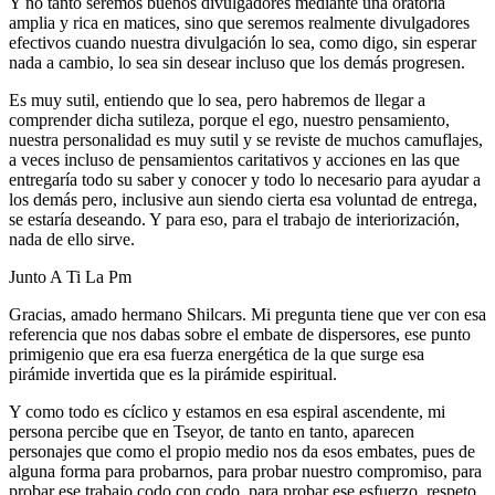
Y no tanto seremos buenos divulgadores mediante una oratoria
amplia y rica en matices, sino que seremos realmente divulgadores
efectivos cuando nuestra divulgación lo sea, como digo, sin esperar
nada a cambio, lo sea sin desear incluso que los demás progresen.
Es muy sutil, entiendo que lo sea, pero habremos de llegar a
comprender dicha sutileza, porque el ego, nuestro pensamiento,
nuestra personalidad es muy sutil y se reviste de muchos camuflajes,
a veces incluso de pensamientos caritativos y acciones en las que
entregaría todo su saber y conocer y todo lo necesario para ayudar a
los demás pero, inclusive aun siendo cierta esa voluntad de entrega,
se estaría deseando. Y para eso, para el trabajo de interiorización,
nada de ello sirve.
Junto A Ti La Pm
Gracias, amado hermano Shilcars. Mi pregunta tiene que ver con esa
referencia que nos dabas sobre el embate de dispersores, ese punto
primigenio que era esa fuerza energética de la que surge esa
pirámide invertida que es la pirámide espiritual.
Y como todo es cíclico y estamos en esa espiral ascendente, mi
persona percibe que en Tseyor, de tanto en tanto, aparecen
personajes que como el propio medio nos da esos embates, pues de
alguna forma para probarnos, para probar nuestro compromiso, para
probar ese trabajo codo con codo, para probar ese esfuerzo, respeto