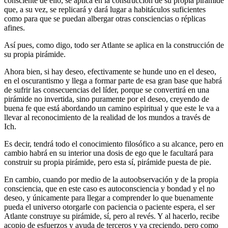
consciente de ello, se aplica en la construcción de su propia pirámide
que, a su vez, se replicará y dará lugar a habitáculos suficientes
como para que se puedan albergar otras consciencias o réplicas
afines.
Así pues, como digo, todo ser Atlante se aplica en la construcción de
su propia pirámide.
Ahora bien, si hay deseo, efectivamente se hunde uno en el deseo,
en el oscurantismo y llega a formar parte de esa gran base que habrá
de sufrir las consecuencias del líder, porque se convertirá en una
pirámide no invertida, sino puramente por el deseo, creyendo de
buena fe que está abordando un camino espiritual y que este le va a
llevar al reconocimiento de la realidad de los mundos a través de
Ich.
Es decir, tendrá todo el conocimiento filosófico a su alcance, pero en
cambio habrá en su interior una dosis de ego que le facultará para
construir su propia pirámide, pero esta sí, pirámide puesta de pie.
En cambio, cuando por medio de la autoobservación y de la propia
consciencia, que en este caso es autoconsciencia y bondad y el no
deseo, y únicamente para llegar a comprender lo que buenamente
pueda el universo otorgarle con paciencia o paciente espera, el ser
Atlante construye su pirámide, sí, pero al revés. Y al hacerlo, recibe
acopio de esfuerzos y ayuda de terceros y va creciendo, pero como