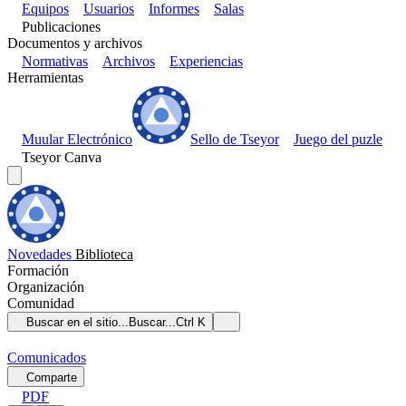
Equipos
Usuarios
Informes
Salas
Publicaciones
Documentos y archivos
Normativas
Archivos
Experiencias
Herramientas
Muular Electrónico
Sello de Tseyor
Juego del puzle
Tseyor Canva
Novedades
Biblioteca
Formación
Organización
Comunidad
Buscar en el sitio...
Buscar...
Ctrl K
Comunicados
Comparte
PDF