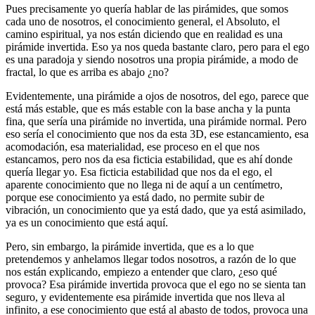
Pues precisamente yo quería hablar de las pirámides, que somos
cada uno de nosotros, el conocimiento general, el Absoluto, el
camino espiritual, ya nos están diciendo que en realidad es una
pirámide invertida. Eso ya nos queda bastante claro, pero para el ego
es una paradoja y siendo nosotros una propia pirámide, a modo de
fractal, lo que es arriba es abajo ¿no?
Evidentemente, una pirámide a ojos de nosotros, del ego, parece que
está más estable, que es más estable con la base ancha y la punta
fina, que sería una pirámide no invertida, una pirámide normal. Pero
eso sería el conocimiento que nos da esta 3D, ese estancamiento, esa
acomodación, esa materialidad, ese proceso en el que nos
estancamos, pero nos da esa ficticia estabilidad, que es ahí donde
quería llegar yo. Esa ficticia estabilidad que nos da el ego, el
aparente conocimiento que no llega ni de aquí a un centímetro,
porque ese conocimiento ya está dado, no permite subir de
vibración, un conocimiento que ya está dado, que ya está asimilado,
ya es un conocimiento que está aquí.
Pero, sin embargo, la pirámide invertida, que es a lo que
pretendemos y anhelamos llegar todos nosotros, a razón de lo que
nos están explicando, empiezo a entender que claro, ¿eso qué
provoca? Esa pirámide invertida provoca que el ego no se sienta tan
seguro, y evidentemente esa pirámide invertida que nos lleva al
infinito, a ese conocimiento que está al abasto de todos, provoca una