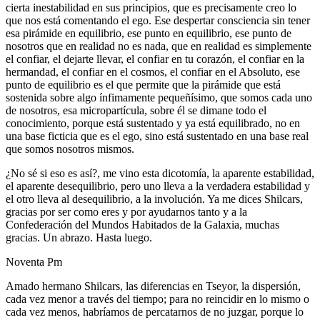
cierta inestabilidad en sus principios, que es precisamente creo lo
que nos está comentando el ego. Ese despertar consciencia sin tener
esa pirámide en equilibrio, ese punto en equilibrio, ese punto de
nosotros que en realidad no es nada, que en realidad es simplemente
el confiar, el dejarte llevar, el confiar en tu corazón, el confiar en la
hermandad, el confiar en el cosmos, el confiar en el Absoluto, ese
punto de equilibrio es el que permite que la pirámide que está
sostenida sobre algo ínfimamente pequeñísimo, que somos cada uno
de nosotros, esa micropartícula, sobre él se dimane todo el
conocimiento, porque está sustentado y ya está equilibrado, no en
una base ficticia que es el ego, sino está sustentado en una base real
que somos nosotros mismos.
¿No sé si eso es así?, me vino esta dicotomía, la aparente estabilidad,
el aparente desequilibrio, pero uno lleva a la verdadera estabilidad y
el otro lleva al desequilibrio, a la involución. Ya me dices Shilcars,
gracias por ser como eres y por ayudarnos tanto y a la
Confederación del Mundos Habitados de la Galaxia, muchas
gracias. Un abrazo. Hasta luego.
Noventa Pm
Amado hermano Shilcars, las diferencias en Tseyor, la dispersión,
cada vez menor a través del tiempo; para no reincidir en lo mismo o
cada vez menos, habríamos de percatarnos de no juzgar, porque lo