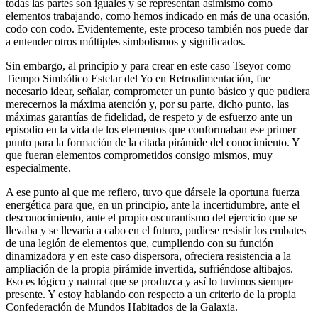
todas las partes son iguales y se representan asimismo como
elementos trabajando, como hemos indicado en más de una ocasión,
codo con codo. Evidentemente, este proceso también nos puede dar
a entender otros múltiples simbolismos y significados.
Sin embargo, al principio y para crear en este caso Tseyor como
Tiempo Simbólico Estelar del Yo en Retroalimentación, fue
necesario idear, señalar, comprometer un punto básico y que pudiera
merecernos la máxima atención y, por su parte, dicho punto, las
máximas garantías de fidelidad, de respeto y de esfuerzo ante un
episodio en la vida de los elementos que conformaban ese primer
punto para la formación de la citada pirámide del conocimiento. Y
que fueran elementos comprometidos consigo mismos, muy
especialmente.
A ese punto al que me refiero, tuvo que dársele la oportuna fuerza
energética para que, en un principio, ante la incertidumbre, ante el
desconocimiento, ante el propio oscurantismo del ejercicio que se
llevaba y se llevaría a cabo en el futuro, pudiese resistir los embates
de una legión de elementos que, cumpliendo con su función
dinamizadora y en este caso dispersora, ofreciera resistencia a la
ampliación de la propia pirámide invertida, sufriéndose altibajos.
Eso es lógico y natural que se produzca y así lo tuvimos siempre
presente. Y estoy hablando con respecto a un criterio de la propia
Confederación de Mundos Habitados de la Galaxia.