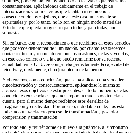
sublimes, por ejemplo, en los sueños o en los viajes que realizamos
constantemente, aplicándonos debidamente en el trabajo de
interiorización. Con recuerdos que facilitan muy mucho la
consecución de los objetivos, que en este caso únicamente son
espirituales y, por lo tanto, no lo son en ningún modo materiales.
Esto tiene que quedar muy claro para todos y para todas, por
supuesto.
Sin embargo, con el reconocimiento que recibimos en estos periodos
que podemos denominar de iluminación, por cuanto establecemos
contacto directo y recordado en muchas ocasiones, de las vivencias,
en este caso concreto y a la que puedo remitirme por su reciente
actualidad, en la UTU, se comprueba perfectamente la capacidad de
retentiva y, obviamente, el mejoramiento de la memoria.
Y obtenemos, como conclusión, que se ha aplicado una verdadera
autoobservación y, consecuentemente, aplicándose la misma se
alcanzan esos objetivos de estar presentes, en todo momento, de las
condiciones existenciales, que nos importan muchísimo tenerlas en
cuenta, pero al mismo tiempo recibimos esos destellos de
imaginación y creatividad. Porque esto, indudablemente, nos está
indicando un verdadero proceso de transformación y posterior
comprensión y transmutación.
Por todo ello, y refiriéndome de nuevo a la pirámide, al simbolismo
de la pirámide, observaréis que hemos estado trabajando, hablando o