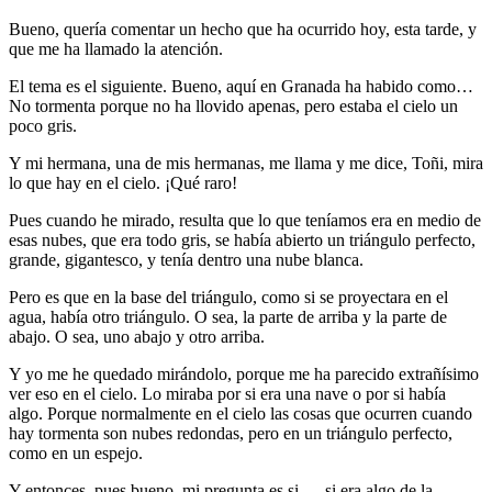
Bueno, quería comentar un hecho que ha ocurrido hoy, esta tarde, y
que me ha llamado la atención.
El tema es el siguiente. Bueno, aquí en Granada ha habido como…
No tormenta porque no ha llovido apenas, pero estaba el cielo un
poco gris.
Y mi hermana, una de mis hermanas, me llama y me dice, Toñi, mira
lo que hay en el cielo. ¡Qué raro!
Pues cuando he mirado, resulta que lo que teníamos era en medio de
esas nubes, que era todo gris, se había abierto un triángulo perfecto,
grande, gigantesco, y tenía dentro una nube blanca.
Pero es que en la base del triángulo, como si se proyectara en el
agua, había otro triángulo. O sea, la parte de arriba y la parte de
abajo. O sea, uno abajo y otro arriba.
Y yo me he quedado mirándolo, porque me ha parecido extrañísimo
ver eso en el cielo. Lo miraba por si era una nave o por si había
algo. Porque normalmente en el cielo las cosas que ocurren cuando
hay tormenta son nubes redondas, pero en un triángulo perfecto,
como en un espejo.
Y entonces, pues bueno, mi pregunta es si…, si era algo de la