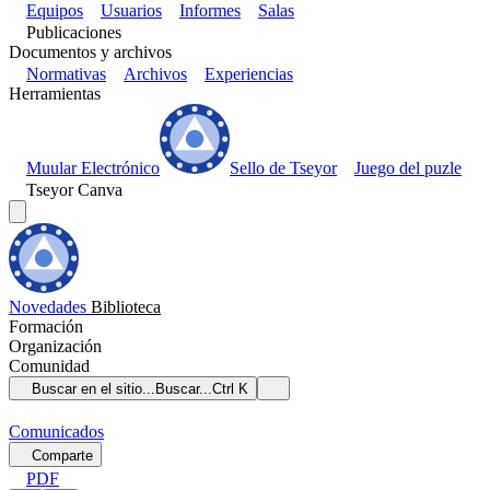
Equipos
Usuarios
Informes
Salas
Publicaciones
Documentos y archivos
Normativas
Archivos
Experiencias
Herramientas
Muular Electrónico
Sello de Tseyor
Juego del puzle
Tseyor Canva
Novedades
Biblioteca
Formación
Organización
Comunidad
Buscar en el sitio...
Buscar...
Ctrl K
Comunicados
Comparte
PDF