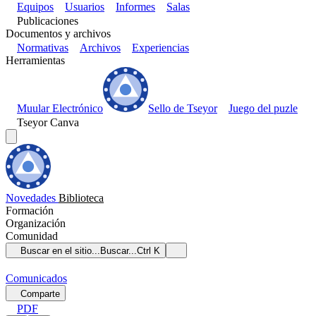
Equipos
Usuarios
Informes
Salas
Publicaciones
Documentos y archivos
Normativas
Archivos
Experiencias
Herramientas
Muular Electrónico
Sello de Tseyor
Juego del puzle
Tseyor Canva
Novedades
Biblioteca
Formación
Organización
Comunidad
Buscar en el sitio...
Buscar...
Ctrl K
Comunicados
Comparte
PDF