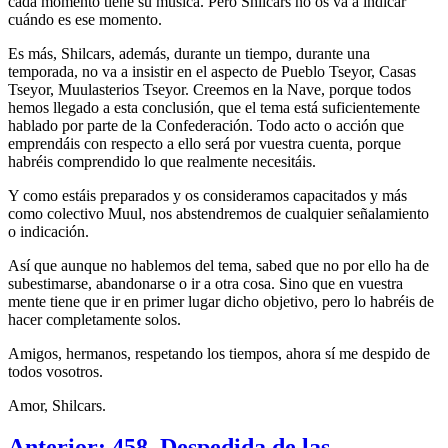
cada momento tiene su música. Pero Shilcars no os va a indicar
cuándo es ese momento.
Es más, Shilcars, además, durante un tiempo, durante una
temporada, no va a insistir en el aspecto de Pueblo Tseyor, Casas
Tseyor, Muulasterios Tseyor. Creemos en la Nave, porque todos
hemos llegado a esta conclusión, que el tema está suficientemente
hablado por parte de la Confederación. Todo acto o acción que
emprendáis con respecto a ello será por vuestra cuenta, porque
habréis comprendido lo que realmente necesitáis.
Y como estáis preparados y os consideramos capacitados y más
como colectivo Muul, nos abstendremos de cualquier señalamiento
o indicación.
Así que aunque no hablemos del tema, sabed que no por ello ha de
subestimarse, abandonarse o ir a otra cosa. Sino que en vuestra
mente tiene que ir en primer lugar dicho objetivo, pero lo habréis de
hacer completamente solos.
Amigos, hermanos, respetando los tiempos, ahora sí me despido de
todos vosotros.
Amor, Shilcars.
Anterior: 458. Despedida de las