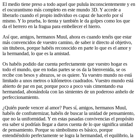
El medio tiene preso a todo aquel que pulula inconscientemente y en
el oscurantismo más completo en este mundo 3D. Y accede a
liberarlo cuando el propio individuo es capaz de hacerlo por sí
mismo. Y lo prueba, lo tienta y también le da golpes como los que
da el herrero en la fragua para embellecer el hierro.
Así que, amigos, hermanos Muul, ahora es cuando tenéis que estar
más convencidos de vuestro camino, de saber ir directo al objetivo,
sin titubeos, porque habéis reconocido en parte lo que es el amor y
la hermandad, lo que es la amistad.
Os habéis podido dar cuenta perfectamente que vuestro hogar es
todo el mundo, que en todas partes se os da la bienvenida, se os
recibe con besos y abrazos, se os quiere. Ya vuestro mundo no está
limitado a unos metros o kilómetros cuadrados. Vuestro mundo está
abierto de par en par, porque poco a poco vais cimentando esa
hermandad, abonándola con las simientes de un poderoso anhelo de
perfeccionamiento.
¿Quién puede vencer al amor? Pues sí, amigos, hermanos Muul,
habéis de confraternizar, habéis de buscar la unidad de pensamiento,
que no la uniformidad. Y en estas pasadas convivencias el propósito
era saber si podríais llegar a daros cuenta de lo que significa unidad
de pensamiento. Porque su simbolismo es básico, porque
entendiéndolo perfectamente se logra la hermandad, el equilibrio, la