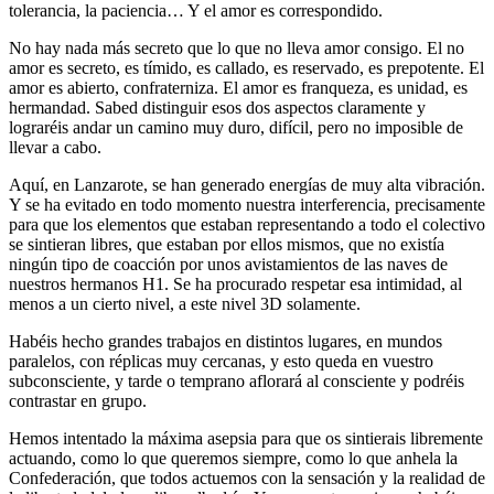
tolerancia, la paciencia… Y el amor es correspondido.
No hay nada más secreto que lo que no lleva amor consigo. El no
amor es secreto, es tímido, es callado, es reservado, es prepotente. El
amor es abierto, confraterniza. El amor es franqueza, es unidad, es
hermandad. Sabed distinguir esos dos aspectos claramente y
lograréis andar un camino muy duro, difícil, pero no imposible de
llevar a cabo.
Aquí, en Lanzarote, se han generado energías de muy alta vibración.
Y se ha evitado en todo momento nuestra interferencia, precisamente
para que los elementos que estaban representando a todo el colectivo
se sintieran libres, que estaban por ellos mismos, que no existía
ningún tipo de coacción por unos avistamientos de las naves de
nuestros hermanos H1. Se ha procurado respetar esa intimidad, al
menos a un cierto nivel, a este nivel 3D solamente.
Habéis hecho grandes trabajos en distintos lugares, en mundos
paralelos, con réplicas muy cercanas, y esto queda en vuestro
subconsciente, y tarde o temprano aflorará al consciente y podréis
contrastar en grupo.
Hemos intentado la máxima asepsia para que os sintierais libremente
actuando, como lo que queremos siempre, como lo que anhela la
Confederación, que todos actuemos con la sensación y la realidad de