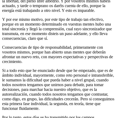
la libertad, del pleno libre albedrío. Y por vosotros mismos habéis
actuado, y tarde o temprano os daréis cuenta de ello, porque la
energía está trabajando a otro nivel. Y esto es imparable.
Y por ese mismo motivo, por este tipo de trabajo tan efectivo,
porque en un momento determinado en vuestras mentes hubo una
total sincronía y llegó la comprensión, cual rayo sincronizador que
transmuta, en ese momento disteis un paso adelante, y ello lleva
consecuencias, claro que sí.
Consecuencias de tipo de responsabilidad, primeramente con
vosotros mismos, porque han abierto unas mentes que deberán
afrontar un nuevo reto, con mayores expectativas y perspectivas de
crecimiento.
Si a todo esto que he enunciado desde que he empezado, que es de
ámbito individual, mayormente, como reto personal e intransferible,
le sumamos la dificultad que pueda haber a nivel grupal, cuando
todos nosotros tengamos que unirnos para debatir, para tomar
decisiones, para marchar hacia nuestro objetivo, que es la
autorealización, cuando todos nosotros tengamos que contrastar,
como digo, en grupo, las dificultades crecerán. Pero si conseguimos
esta primera fase individual, la segunda, en teoría, tiene que
funcionar fluidamente.
Por lo tanto, estos días se ha transmitido por los campos