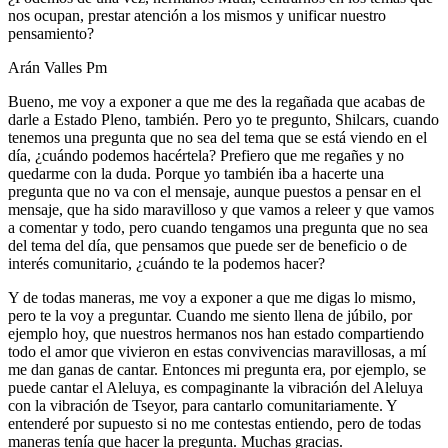
nos ocupan, prestar atención a los mismos y unificar nuestro
pensamiento?
Arán Valles Pm
Bueno, me voy a exponer a que me des la regañada que acabas de
darle a Estado Pleno, también. Pero yo te pregunto, Shilcars, cuando
tenemos una pregunta que no sea del tema que se está viendo en el
día, ¿cuándo podemos hacértela? Prefiero que me regañes y no
quedarme con la duda. Porque yo también iba a hacerte una
pregunta que no va con el mensaje, aunque puestos a pensar en el
mensaje, que ha sido maravilloso y que vamos a releer y que vamos
a comentar y todo, pero cuando tengamos una pregunta que no sea
del tema del día, que pensamos que puede ser de beneficio o de
interés comunitario, ¿cuándo te la podemos hacer?
Y de todas maneras, me voy a exponer a que me digas lo mismo,
pero te la voy a preguntar. Cuando me siento llena de júbilo, por
ejemplo hoy, que nuestros hermanos nos han estado compartiendo
todo el amor que vivieron en estas convivencias maravillosas, a mí
me dan ganas de cantar. Entonces mi pregunta era, por ejemplo, se
puede cantar el Aleluya, es compaginante la vibración del Aleluya
con la vibración de Tseyor, para cantarlo comunitariamente. Y
entenderé por supuesto si no me contestas entiendo, pero de todas
maneras tenía que hacer la pregunta. Muchas gracias.