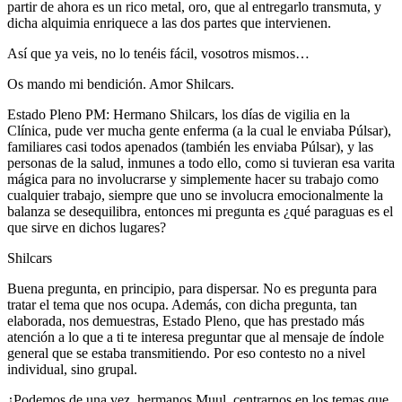
partir de ahora es un rico metal, oro, que al entregarlo transmuta, y
dicha alquimia enriquece a las dos partes que intervienen.
Así que ya veis, no lo tenéis fácil, vosotros mismos…
Os mando mi bendición. Amor Shilcars.
Estado Pleno PM: Hermano Shilcars, los días de vigilia en la
Clínica, pude ver mucha gente enferma (a la cual le enviaba Púlsar),
familiares casi todos apenados (también les enviaba Púlsar), y las
personas de la salud, inmunes a todo ello, como si tuvieran esa varita
mágica para no involucrarse y simplemente hacer su trabajo como
cualquier trabajo, siempre que uno se involucra emocionalmente la
balanza se desequilibra, entonces mi pregunta es ¿qué paraguas es el
que sirve en dichos lugares?
Shilcars
Buena pregunta, en principio, para dispersar. No es pregunta para
tratar el tema que nos ocupa. Además, con dicha pregunta, tan
elaborada, nos demuestras, Estado Pleno, que has prestado más
atención a lo que a ti te interesa preguntar que al mensaje de índole
general que se estaba transmitiendo. Por eso contesto no a nivel
individual, sino grupal.
¿Podemos de una vez, hermanos Muul, centrarnos en los temas que