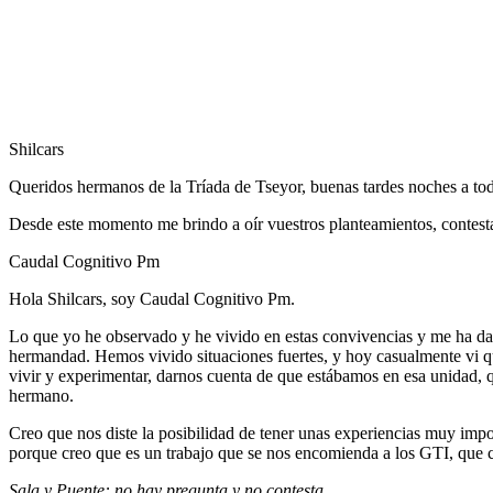
Shilcars
Queridos hermanos de la Tríada de Tseyor, buenas tardes noches a to
Desde este momento me brindo a oír vuestros planteamientos, contesta
Caudal Cognitivo Pm
Hola Shilcars, soy Caudal Cognitivo Pm.
Lo que yo he observado y he vivido en estas convivencias y me ha da
hermandad. Hemos vivido situaciones fuertes, y hoy casualmente vi que
vivir y experimentar, darnos cuenta de que estábamos en esa unidad, 
hermano.
Creo que nos diste la posibilidad de tener unas experiencias muy imp
porque creo que es un trabajo que se nos encomienda a los GTI, que
Sala y Puente: no hay pregunta y no contesta.