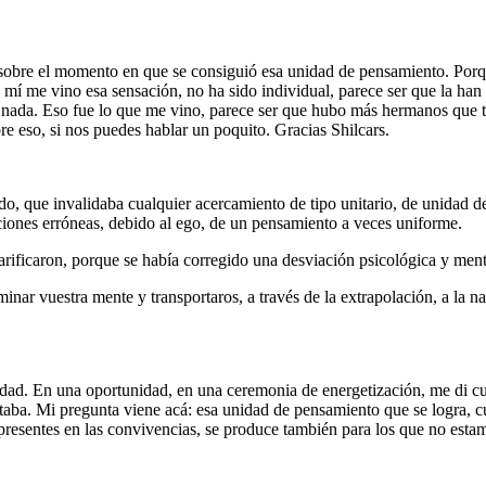
es sobre el momento en que se consiguió esa unidad de pensamiento. Po
, a mí me vino esa sensación, no ha sido individual, parece ser que la h
s nada. Eso fue lo que me vino, parece ser que hubo más hermanos qu
re eso, si nos puedes hablar un poquito. Gracias Shilcars.
, que invalidaba cualquier acercamiento de tipo unitario, de unidad de
ciones erróneas, debido al ego, de un pensamiento a veces uniforme.
ificaron, porque se había corregido una desviación psicológica y menta
minar vuestra mente y transportaros, a través de la extrapolación, a la n
idad. En una oportunidad, en una ceremonia de energetización, me di cu
ortaba. Mi pregunta viene acá: esa unidad de pensamiento que se logra,
resentes en las convivencias, se produce también para los que no esta