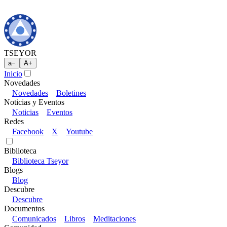
TSEYOR
a
−
A
+
Inicio
Novedades
Novedades
Boletines
Noticias y Eventos
Noticias
Eventos
Redes
Facebook
X
Youtube
Biblioteca
Biblioteca Tseyor
Blogs
Blog
Descubre
Descubre
Documentos
Comunicados
Libros
Meditaciones