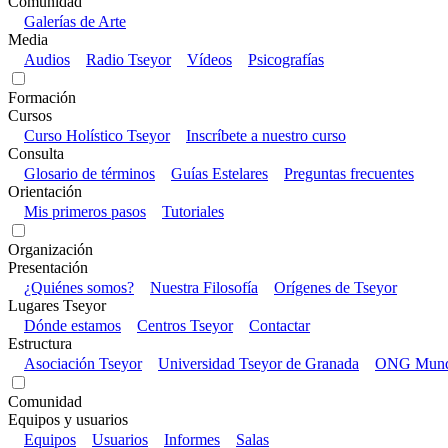
Comunidad
Galerías de Arte
Media
Audios
Radio Tseyor
Vídeos
Psicografías
Formación
Cursos
Curso Holístico Tseyor
Inscríbete a nuestro curso
Consulta
Glosario de términos
Guías Estelares
Preguntas frecuentes
Orientación
Mis primeros pasos
Tutoriales
Organización
Presentación
¿Quiénes somos?
Nuestra Filosofía
Orígenes de Tseyor
Lugares Tseyor
Dónde estamos
Centros Tseyor
Contactar
Estructura
Asociación Tseyor
Universidad Tseyor de Granada
ONG Mundo
Comunidad
Equipos y usuarios
Equipos
Usuarios
Informes
Salas