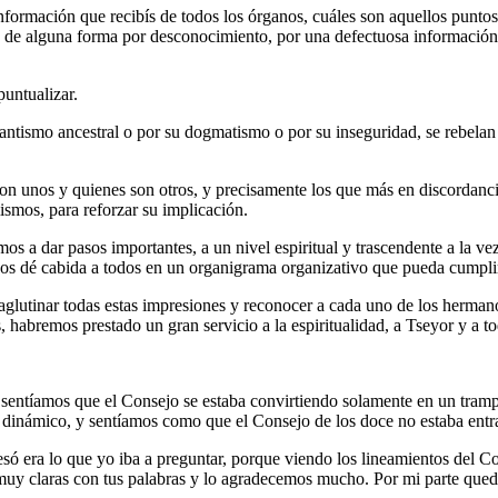
formación que recibís de todos los órganos, cuáles son aquellos puntos
, de alguna forma por desconocimiento, por una defectuosa información,
puntualizar.
antismo ancestral o por su dogmatismo o por su inseguridad, se rebelan 
son unos y quienes son otros, y precisamente los que más en discordanci
ismos, para reforzar su implicación.
a dar pasos importantes, a un nivel espiritual y trascendente a la vez,
s dé cabida a todos en un organigrama organizativo que pueda cumplir,
lutinar todas estas impresiones y reconocer a cada uno de los hermanos 
 habremos prestado un gran servicio a la espiritualidad, a Tseyor y a t
e sentíamos que el Consejo se estaba convirtiendo solamente en un tram
r dinámico, y sentíamos como que el Consejo de los doce no estaba entr
só era lo que yo iba a preguntar, porque viendo los lineamientos del 
y claras con tus palabras y lo agradecemos mucho. Por mi parte quedar