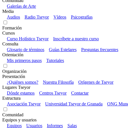
Comunidad
Galerías de Arte
Media
Audios
Radio Tseyor
Vídeos
Psicografías
Formación
Cursos
Curso Holístico Tseyor
Inscríbete a nuestro curso
Consulta
Glosario de términos
Guías Estelares
Preguntas frecuentes
Orientación
Mis primeros pasos
Tutoriales
Organización
Presentación
¿Quiénes somos?
Nuestra Filosofía
Orígenes de Tseyor
Lugares Tseyor
Dónde estamos
Centros Tseyor
Contactar
Estructura
Asociación Tseyor
Universidad Tseyor de Granada
ONG Mundo
Comunidad
Equipos y usuarios
Equipos
Usuarios
Informes
Salas