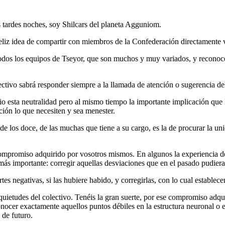
tardes noches, soy Shilcars del planeta Agguniom.
feliz idea de compartir con miembros de la Confederación directamente 
todos los equipos de Tseyor, que son muchos y muy variados, y reconoce
ectivo sabrá responder siempre a la llamada de atención o sugerencia de
 esta neutralidad pero al mismo tiempo la importante implicación que lle
ión lo que necesiten y sea menester.
de los doce, de las muchas que tiene a su cargo, es la de procurar la un
 compromiso adquirido por vosotros mismos. En algunos la experiencia d
 más importante: corregir aquellas desviaciones que en el pasado pudie
es negativas, si las hubiere habido, y corregirlas, con lo cual establece
uietudes del colectivo. Tenéis la gran suerte, por ese compromiso adquir
onocer exactamente aquellos puntos débiles en la estructura neuronal o
 de futuro.