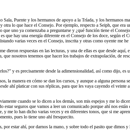
o Sala, Puente y los hermanos de apoyo a la Tríada, y los hermanos ma
otra lo que hace el Consejo. Por ejemplo, respecto a Seiph, que era un
como que uno ya comenzaba a preguntarse y ¿qué función tiene el Consejo
 es que hay una energía diferente en el Consejo de los doce, según el 
listando varias veces en el Consejo, inscrita y otras como oyente me he
 dieron respuestas en las lecturas, y una de ellas es que desde aquí, 
a, que nosotros tenemos que hacer los trabajos de extrapolación, de re
os?” y es precisamente desde la adimensionalidad, así como dijo, es u
ursos, la manera en cómo se dan los cursos, y aunque a alguna persona s
desde ahí platicar con sus réplicas, para que les vaya cayendo el veinte
amente cuando se lo dicen a los demás, son mis espejos y me lo dicen a
odo estar seguros que vamos a leer un comunicado porque ahí nos están 
 me lo han dicho varias veces y en diferentes tonos, que si me aprendo
mento, pues lo tiene uno ahí fresquecito.
 por estar ahí, por darnos la mano, y sobre todo el pasito que dimos y 