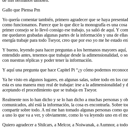
de mis hermanos también.
Gallo que Piensa Pm
Yo quería comentar también, primero agradecer que se haya presentad
como funcionamos. Parece que lo que dice la monografía es una cosa y 
primer consejo se lo llevó consigo ese trabajo, ya salió de aquí. Y 
me quedaron grabadas algunas partes de la información y una de ellas
energía trabaje para todo Tseyor, creo que por eso yo me he estado en
Y bueno, leyendo para hacer preguntas a los hermanos mayores aquí, me
entendido antes, tenemos que trabajar desde la adimensionalidad, o se
con nuestras réplicas y poder tener la información.
Y aquí una pregunta que hace Capitel Pi “¿y cómo podemos reconocerl
Ya he visto en algunos lugares, en algunas salas, sobre todo en los c
esta es una manera muy real de trabajar: irse a la adimensionalidad y 
aceptando el procedimiento que se trabaja en Tseyor.
Realmente nos lo han dicho y se lo han dicho a muchas personas y obvi
comunicados, ahí está la información, la cosa es encontrarla. Sobre t
compartir sobre todo. A mí me han tomado algunas personas como que, y
a uno lo que va a ver, y obviamente, como lo va leyendo uno en el mo
Quiero agradecer a Shilcars, a Melcor, a Noiwanak, a Aumnor, a todos,