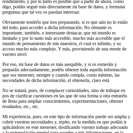
rendimiento, y por lo tanto es posible que a partir de ahora, como
digo, podáis seguir más directamente mi base de datos, y formular
preguntas que tal vez os puedan interesar.
Obviamente tendréis que iros preparando, si es que aún no lo estáis
del todo, para acceder a dicha información. No obstante es
importante, también, o interesante destacar, que mi mundo es
limitado y por lo tanto más accesible, mucho más accesible que el
mundo de pensamiento de mis maestros, el cual es infinito, y su
acceso mucho más complejo. Y más, proviniendo de una mente de
vuestro nivel.
Por eso, mi base de datos es más asequible, y si os esmeráis y
preparáis adecuadamente, podéis obtener toda aquella información
que sea menester, siempre y cuando cumpla, como mínimo, las
necesidades de dicha información, el obtenerla, claro está
No se tratará, pues, de complacer curiosidades, sino de trabajar en
pos de clarificar cuestiones en las que de una forma u otra entraréis
de lleno para ampliar conocimientos, experimentaciones, obtener
resultados, etc., etc.
Mi experiencia, pues, en este tipo de información puede ser amplia y
cubrir vuestras necesidades y, repito, en la medida en que podáis ir
aplicándoos en este menester, dosificando vuestro trabajo adecuado
a la extrapolación mental para acceder a mis informaciones, en la