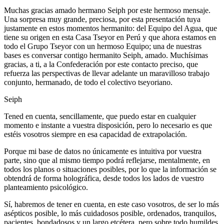
Muchas gracias amado hermano Seiph por este hermoso mensaje.
Una sorpresa muy grande, preciosa, por esta presentación tuya
justamente en estos momentos hermanito: del Equipo del Agua, que
tiene su origen en esta Casa Tseyor en Perú y que ahora estamos en
todo el Grupo Tseyor con un hermoso Equipo; una de nuestras
bases es conversar contigo hermanito Seiph, amado. Muchísimas
gracias, a ti, a la Confederación por este contacto preciso, que
refuerza las perspectivas de llevar adelante un maravilloso trabajo
conjunto, hermanado, de todo el colectivo tseyoriano.
Seiph
Tened en cuenta, sencillamente, que puedo estar en cualquier
momento e instante a vuestra disposición, pero lo necesario es que
estéis vosotros siempre en esa capacidad de extrapolación.
Porque mi base de datos no únicamente es intuitiva por vuestra
parte, sino que al mismo tiempo podrá reflejarse, mentalmente, en
todos los planos o situaciones posibles, por lo que la información se
obtendrá de forma holográfica, desde todos los lados de vuestro
planteamiento psicológico.
Sí, habremos de tener en cuenta, en este caso vosotros, de ser lo más
asépticos posible, lo más cuidadosos posible, ordenados, tranquilos,
pacientes, bondadosos y un largo etcétera, pero sobre todo humildes,