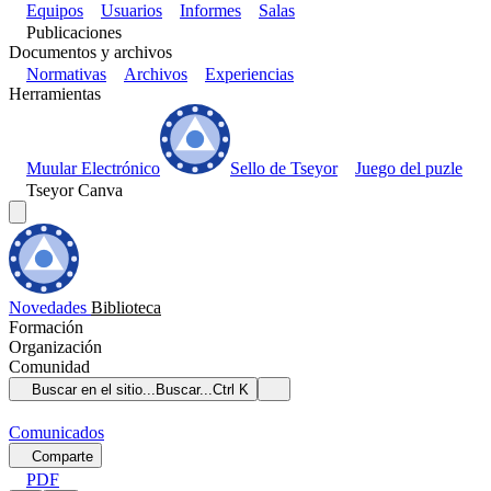
Equipos
Usuarios
Informes
Salas
Publicaciones
Documentos y archivos
Normativas
Archivos
Experiencias
Herramientas
Muular Electrónico
Sello de Tseyor
Juego del puzle
Tseyor Canva
Novedades
Biblioteca
Formación
Organización
Comunidad
Buscar en el sitio...
Buscar...
Ctrl K
Comunicados
Comparte
PDF