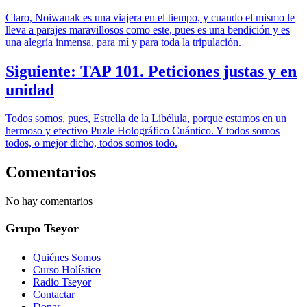
Claro, Noiwanak es una viajera en el tiempo, y cuando el mismo le
lleva a parajes maravillosos como este, pues es una bendición y es
una alegría inmensa, para mí y para toda la tripulación.
Siguiente: TAP 101. Peticiones justas y en
unidad
Todos somos, pues, Estrella de la Libélula, porque estamos en un
hermoso y efectivo Puzle Holográfico Cuántico. Y todos somos
todos, o mejor dicho, todos somos todo.
Comentarios
No hay comentarios
Grupo Tseyor
Quiénes Somos
Curso Holístico
Radio Tseyor
Contactar
Donar