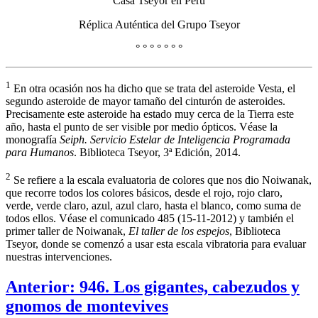
Casa Tseyor en Perú
Réplica Auténtica del Grupo Tseyor
° ° ° ° ° ° °
1
En otra ocasión nos ha dicho que se trata del asteroide Vesta, el
segundo asteroide de mayor tamaño del cinturón de asteroides.
Precisamente este asteroide ha estado muy cerca de la Tierra este
año, hasta el punto de ser visible por medio ópticos. Véase la
monografía
Seiph. Servicio Estelar de Inteligencia Programada
para Humanos
. Biblioteca Tseyor, 3ª Edición, 2014.
2
Se refiere a la escala evaluatoria de colores que nos dio Noiwanak,
que recorre todos los colores básicos, desde el rojo, rojo claro,
verde, verde claro, azul, azul claro, hasta el blanco, como suma de
todos ellos. Véase el comunicado 485 (15-11-2012) y también el
primer taller de Noiwanak,
El taller de los espejos
, Biblioteca
Tseyor, donde se comenzó a usar esta escala vibratoria para evaluar
nuestras intervenciones.
Anterior: 946. Los gigantes, cabezudos y
gnomos de montevives