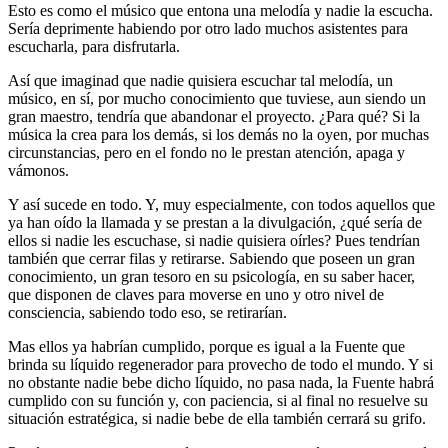
Esto es como el músico que entona una melodía y nadie la escucha.
Sería deprimente habiendo por otro lado muchos asistentes para
escucharla, para disfrutarla.
Así que imaginad que nadie quisiera escuchar tal melodía, un
músico, en sí, por mucho conocimiento que tuviese, aun siendo un
gran maestro, tendría que abandonar el proyecto. ¿Para qué? Si la
música la crea para los demás, si los demás no la oyen, por muchas
circunstancias, pero en el fondo no le prestan atención, apaga y
vámonos.
Y así sucede en todo. Y, muy especialmente, con todos aquellos que
ya han oído la llamada y se prestan a la divulgación, ¿qué sería de
ellos si nadie les escuchase, si nadie quisiera oírles? Pues tendrían
también que cerrar filas y retirarse. Sabiendo que poseen un gran
conocimiento, un gran tesoro en su psicología, en su saber hacer,
que disponen de claves para moverse en uno y otro nivel de
consciencia, sabiendo todo eso, se retirarían.
Mas ellos ya habrían cumplido, porque es igual a la Fuente que
brinda su líquido regenerador para provecho de todo el mundo. Y si
no obstante nadie bebe dicho líquido, no pasa nada, la Fuente habrá
cumplido con su función y, con paciencia, si al final no resuelve su
situación estratégica, si nadie bebe de ella también cerrará su grifo.