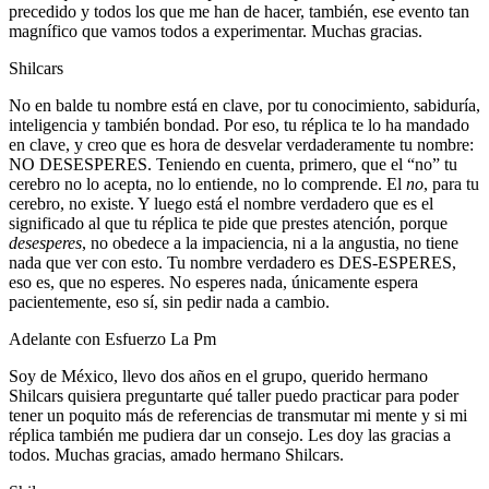
precedido y todos los que me han de hacer, también, ese evento tan
magnífico que vamos todos a experimentar. Muchas gracias.
Shilcars
No en balde tu nombre está en clave, por tu conocimiento, sabiduría,
inteligencia y también bondad. Por eso, tu réplica te lo ha mandado
en clave, y creo que es hora de desvelar verdaderamente tu nombre:
NO DESESPERES. Teniendo en cuenta, primero, que el “no” tu
cerebro no lo acepta, no lo entiende, no lo comprende. El
no
, para tu
cerebro, no existe. Y luego está el nombre verdadero que es el
significado al que tu réplica te pide que prestes atención, porque
desesperes
, no obedece a la impaciencia, ni a la angustia, no tiene
nada que ver con esto. Tu nombre verdadero es DES-ESPERES,
eso es, que no esperes. No esperes nada, únicamente espera
pacientemente, eso sí, sin pedir nada a cambio.
Adelante con Esfuerzo La Pm
Soy de México, llevo dos años en el grupo, querido hermano
Shilcars quisiera preguntarte qué taller puedo practicar para poder
tener un poquito más de referencias de transmutar mi mente y si mi
réplica también me pudiera dar un consejo. Les doy las gracias a
todos. Muchas gracias, amado hermano Shilcars.