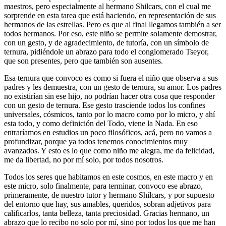
maestros, pero especialmente al hermano Shilcars, con el cual me
sorprende en esta tarea que está haciendo, en representación de sus
hermanos de las estrellas. Pero es que al final llegamos también a ser
todos hermanos. Por eso, este niño se permite solamente demostrar,
con un gesto, y de agradecimiento, de tutoría, con un símbolo de
ternura, pidiéndole un abrazo para todo el conglomerado Tseyor,
que son presentes, pero que también son ausentes.
Esa ternura que convoco es como si fuera el niño que observa a sus
padres y les demuestra, con un gesto de ternura, su amor. Los padres
no existirían sin ese hijo, no podrían hacer otra cosa que responder
con un gesto de ternura. Ese gesto trasciende todos los confines
universales, cósmicos, tanto por lo macro como por lo micro, y ahí
esta todo, y como definición del Todo, viene la Nada. En eso
entraríamos en estudios un poco filosóficos, acá, pero no vamos a
profundizar, porque ya todos tenemos conocimientos muy
avanzados. Y esto es lo que como niño me alegra, me da felicidad,
me da libertad, no por mí solo, por todos nosotros.
Todos los seres que habitamos en este cosmos, en este macro y en
este micro, solo finalmente, para terminar, convoco ese abrazo,
primeramente, de nuestro tutor y hermano Shilcars, y por supuesto
del entorno que hay, sus amables, queridos, sobran adjetivos para
calificarlos, tanta belleza, tanta preciosidad. Gracias hermano, un
abrazo que lo recibo no solo por mí, sino por todos los que me han