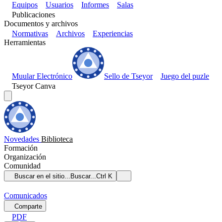
Equipos
Usuarios
Informes
Salas
Publicaciones
Documentos y archivos
Normativas
Archivos
Experiencias
Herramientas
Muular Electrónico
Sello de Tseyor
Juego del puzle
Tseyor Canva
Novedades
Biblioteca
Formación
Organización
Comunidad
Buscar en el sitio...
Buscar...
Ctrl K
Comunicados
Comparte
PDF