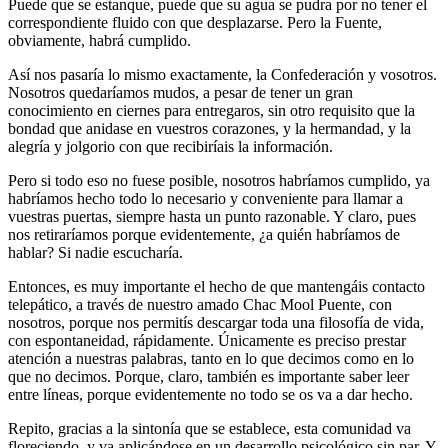
Puede que se estanque, puede que su agua se pudra por no tener el
correspondiente fluido con que desplazarse. Pero la Fuente,
obviamente, habrá cumplido.
Así nos pasaría lo mismo exactamente, la Confederación y vosotros.
Nosotros quedaríamos mudos, a pesar de tener un gran
conocimiento en ciernes para entregaros, sin otro requisito que la
bondad que anidase en vuestros corazones, y la hermandad, y la
alegría y jolgorio con que recibiríais la información.
Pero si todo eso no fuese posible, nosotros habríamos cumplido, ya
habríamos hecho todo lo necesario y conveniente para llamar a
vuestras puertas, siempre hasta un punto razonable. Y claro, pues
nos retiraríamos porque evidentemente, ¿a quién habríamos de
hablar? Si nadie escucharía.
Entonces, es muy importante el hecho de que mantengáis contacto
telepático, a través de nuestro amado Chac Mool Puente, con
nosotros, porque nos permitís descargar toda una filosofía de vida,
con espontaneidad, rápidamente. Únicamente es preciso prestar
atención a nuestras palabras, tanto en lo que decimos como en lo
que no decimos. Porque, claro, también es importante saber leer
entre líneas, porque evidentemente no todo se os va a dar hecho.
Repito, gracias a la sintonía que se establece, esta comunidad va
floreciendo, y va aplicándose en un desarrollo psicológico sin par. Y