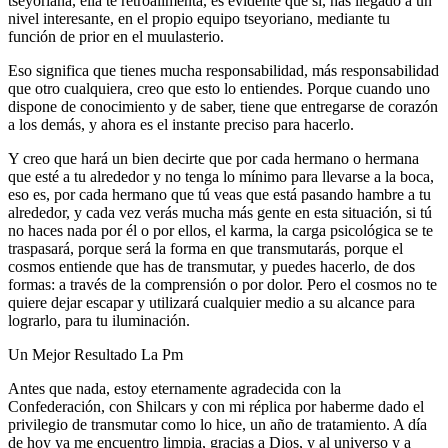
tseyoriana, ella te retroalimenta, es evidente que sí, has llegado a un
nivel interesante, en el propio equipo tseyoriano, mediante tu
función de prior en el muulasterio.
Eso significa que tienes mucha responsabilidad, más responsabilidad
que otro cualquiera, creo que esto lo entiendes. Porque cuando uno
dispone de conocimiento y de saber, tiene que entregarse de corazón
a los demás, y ahora es el instante preciso para hacerlo.
Y creo que hará un bien decirte que por cada hermano o hermana
que esté a tu alrededor y no tenga lo mínimo para llevarse a la boca,
eso es, por cada hermano que tú veas que está pasando hambre a tu
alrededor, y cada vez verás mucha más gente en esta situación, si tú
no haces nada por él o por ellos, el karma, la carga psicológica se te
traspasará, porque será la forma en que transmutarás, porque el
cosmos entiende que has de transmutar, y puedes hacerlo, de dos
formas: a través de la comprensión o por dolor. Pero el cosmos no te
quiere dejar escapar y utilizará cualquier medio a su alcance para
lograrlo, para tu iluminación.
Un Mejor Resultado La Pm
Antes que nada, estoy eternamente agradecida con la
Confederación, con Shilcars y con mi réplica por haberme dado el
privilegio de transmutar como lo hice, un año de tratamiento. A día
de hoy ya me encuentro limpia, gracias a Dios, y al universo y a