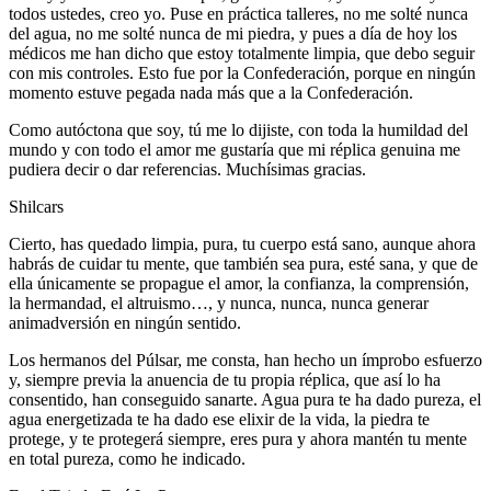
todos ustedes, creo yo. Puse en práctica talleres, no me solté nunca
del agua, no me solté nunca de mi piedra, y pues a día de hoy los
médicos me han dicho que estoy totalmente limpia, que debo seguir
con mis controles. Esto fue por la Confederación, porque en ningún
momento estuve pegada nada más que a la Confederación.
Como autóctona que soy, tú me lo dijiste, con toda la humildad del
mundo y con todo el amor me gustaría que mi réplica genuina me
pudiera decir o dar referencias. Muchísimas gracias.
Shilcars
Cierto, has quedado limpia, pura, tu cuerpo está sano, aunque ahora
habrás de cuidar tu mente, que también sea pura, esté sana, y que de
ella únicamente se propague el amor, la confianza, la comprensión,
la hermandad, el altruismo…, y nunca, nunca, nunca generar
animadversión en ningún sentido.
Los hermanos del Púlsar, me consta, han hecho un ímprobo esfuerzo
y, siempre previa la anuencia de tu propia réplica, que así lo ha
consentido, han conseguido sanarte. Agua pura te ha dado pureza, el
agua energetizada te ha dado ese elixir de la vida, la piedra te
protege, y te protegerá siempre, eres pura y ahora mantén tu mente
en total pureza, como he indicado.