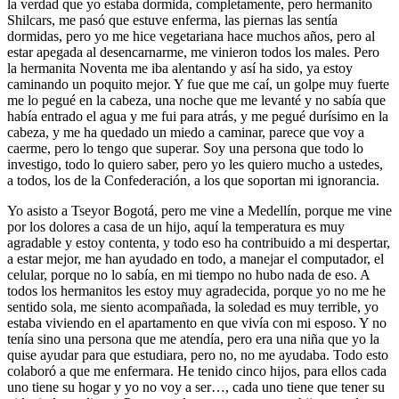
la verdad que yo estaba dormida, completamente, pero hermanito
Shilcars, me pasó que estuve enferma, las piernas las sentía
dormidas, pero yo me hice vegetariana hace muchos años, pero al
estar apegada al desencarnarme, me vinieron todos los males. Pero
la hermanita Noventa me iba alentando y así ha sido, ya estoy
caminando un poquito mejor. Y fue que me caí, un golpe muy fuerte
me lo pegué en la cabeza, una noche que me levanté y no sabía que
había entrado el agua y me fui para atrás, y me pegué durísimo en la
cabeza, y me ha quedado un miedo a caminar, parece que voy a
caerme, pero lo tengo que superar. Soy una persona que todo lo
investigo, todo lo quiero saber, pero yo les quiero mucho a ustedes,
a todos, los de la Confederación, a los que soportan mi ignorancia.
Yo asisto a Tseyor Bogotá, pero me vine a Medellín, porque me vine
por los dolores a casa de un hijo, aquí la temperatura es muy
agradable y estoy contenta, y todo eso ha contribuido a mi despertar,
a estar mejor, me han ayudado en todo, a manejar el computador, el
celular, porque no lo sabía, en mi tiempo no hubo nada de eso. A
todos los hermanitos les estoy muy agradecida, porque yo no me he
sentido sola, me siento acompañada, la soledad es muy terrible, yo
estaba viviendo en el apartamento en que vivía con mi esposo. Y no
tenía sino una persona que me atendía, pero era una niña que yo la
quise ayudar para que estudiara, pero no, no me ayudaba. Todo esto
colaboró a que me enfermara. He tenido cinco hijos, para ellos cada
uno tiene su hogar y yo no voy a ser…, cada uno tiene que tener su