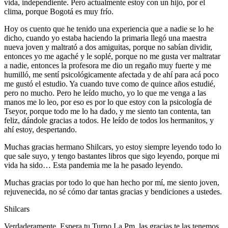
vida, independiente. Pero actualmente estoy con un hijo, por el
clima, porque Bogotá es muy frío.
Hoy os cuento que he tenido una experiencia que a nadie se lo he
dicho, cuando yo estaba haciendo la primaria llegó una maestra
nueva joven y maltrató a dos amiguitas, porque no sabían dividir,
entonces yo me agaché y le soplé, porque no me gusta ver maltratar
a nadie, entonces la profesora me dio un regaño muy fuerte y me
humilló, me sentí psicológicamente afectada y de ahí para acá poco
me gustó el estudio. Ya cuando tuve como de quince años estudié,
pero no mucho. Pero he leído mucho, yo lo que me venga a las
manos me lo leo, por eso es por lo que estoy con la psicología de
Tseyor, porque todo me lo ha dado, y me siento tan contenta, tan
feliz, dándole gracias a todos. He leído de todos los hermanitos, y
ahí estoy, despertando.
Muchas gracias hermano Shilcars, yo estoy siempre leyendo todo lo
que sale suyo, y tengo bastantes libros que sigo leyendo, porque mi
vida ha sido… Esta pandemia me la he pasado leyendo.
Muchas gracias por todo lo que han hecho por mí, me siento joven,
rejuvenecida, no sé cómo dar tantas gracias y bendiciones a ustedes.
Shilcars
Verdaderamente, Espera tu Turno La Pm, las gracias te las tenemos