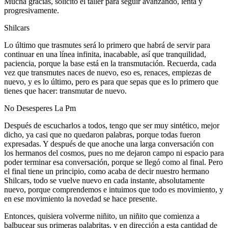
Mucha gracias, solicito el taller para seguir avanzando, lenta y
progresivamente.
Shilcars
Lo último que trasmutes será lo primero que habrá de servir para
continuar en una línea infinita, inacabable, así que tranquilidad,
paciencia, porque la base está en la transmutación. Recuerda, cada
vez que transmutes naces de nuevo, eso es, renaces, empiezas de
nuevo, y es lo último, pero es para que sepas que es lo primero que
tienes que hacer: transmutar de nuevo.
No Desesperes La Pm
Después de escucharlos a todos, tengo que ser muy sintético, mejor
dicho, ya casi que no quedaron palabras, porque todas fueron
expresadas. Y después de que anoche una larga conversación con
los hermanos del cosmos, pues no me dejaron campo ni espacio para
poder terminar esa conversación, porque se llegó como al final. Pero
el final tiene un principio, como acaba de decir nuestro hermano
Shilcars, todo se vuelve nuevo en cada instante, absolutamente
nuevo, porque comprendemos e intuimos que todo es movimiento, y
en ese movimiento la novedad se hace presente.
Entonces, quisiera volverme niñito, un niñito que comienza a
balbucear sus primeras palabritas, y en dirección a esta cantidad de