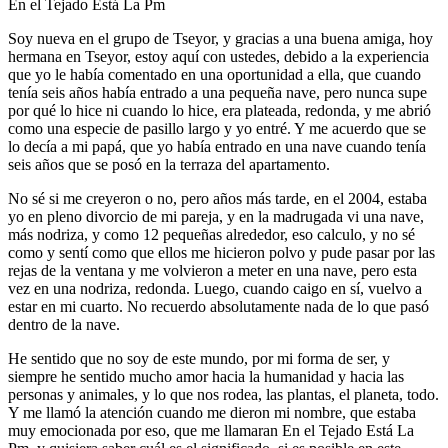
En el Tejado Está La Pm
Soy nueva en el grupo de Tseyor, y gracias a una buena amiga, hoy
hermana en Tseyor, estoy aquí con ustedes, debido a la experiencia
que yo le había comentado en una oportunidad a ella, que cuando
tenía seis años había entrado a una pequeña nave, pero nunca supe
por qué lo hice ni cuando lo hice, era plateada, redonda, y me abrió
como una especie de pasillo largo y yo entré. Y me acuerdo que se
lo decía a mi papá, que yo había entrado en una nave cuando tenía
seis años que se posó en la terraza del apartamento.
No sé si me creyeron o no, pero años más tarde, en el 2004, estaba
yo en pleno divorcio de mi pareja, y en la madrugada vi una nave,
más nodriza, y como 12 pequeñas alrededor, eso calculo, y no sé
como y sentí como que ellos me hicieron polvo y pude pasar por las
rejas de la ventana y me volvieron a meter en una nave, pero esta
vez en una nodriza, redonda. Luego, cuando caigo en sí, vuelvo a
estar en mi cuarto. No recuerdo absolutamente nada de lo que pasó
dentro de la nave.
He sentido que no soy de este mundo, por mi forma de ser, y
siempre he sentido mucho amor hacia la humanidad y hacia las
personas y animales, y lo que nos rodea, las plantas, el planeta, todo.
Y me llamó la atención cuando me dieron mi nombre, que estaba
muy emocionada por eso, que me llamaran En el Tejado Está La