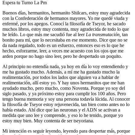
Espera tu Turno La Pm
Buenos días, hermanitos, hermanito Shilcars, estoy muy agradecida
con la Confederación de hermanos mayores. Yo me quedé viuda y
enfermé, por los apegos. Conocí la filosofía de Tseyor, he sacado
muchos libros, estoy muy contenta, muy agradecida de todo lo que
he leído. Lo que más me sacudió fue al leer
La transmutación,
tan
bonito para mí, que lo necesitaba en ese momento. Dice que no se
da nada regalado, todo es un esfuerzo, entonces eso es lo que he
hecho, esforzarme, leer, a veces me acuesto con los ojos que me
arden porque no hago sino leer, pero he despertado un poquito.
Al principio no entendía nada, ya hoy en día lo voy entendiendo y
me ha gustado mucho. Además, a mí me ha gustado mucho la
realimentación, por todos los lados que alguien va a hablar de
realimentación, allí estoy yo. Y hay unos hermanitos que me han
ayudado mucho, pero mucho, como Noventa. Porque yo soy del
siglo pasado, y ya próximo estoy para cumplir los 100 años. Pero
tengo buena memoria y soy una persona todavía lúcida. Al conocer
la filosofía de Tseyor estoy rejuvenecida, tan bien como antes no lo
había estado. Ahí dice que las neuronas y el ADN se activan a
medida que uno lee y comprende, y eso lo he tenido, porque yo
estoy muy bien. Muy contenta de ser tseyoriana.
Mi intención es seguir leyendo, leyendo para despertar más, porque