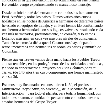
condición en la que nos encontremos actualmente en este planeta.
He venido, vengo experimentando su maravilloso mensaje,
Desde un inicio traté de hermanarme con todos los hermanos en
Perú, América y todos los países. Dimos varios años cursos
holísticos en las noches de América a hermanos de diferentes países,
he estado en equipos de trabajo; y en Perú hemos ido conformando
una hermosa hermandad, con sus lógicos vaivenes, resultando cada
vez más hermanados, profundamente, de corazón, y lo iremos
logrando más aún, en cada vez mayores niveles de consciencia.
También tenemos la dicha que el Cosmos nos haya deparado
retroalimentarnos con hermanitos de todos los países y también de
Colombia.
Pienso que en Tseyor vamos de la mano hacia los Pueblos Tseyor
autosustentables, en los prolegómenos de las sociedades armónicas,
y a todo lo concerniente al proyecto del
Plan Cósmico para la
Tierra,
(de 140 años), en cuyo compromiso nos hemos manifestado
en esta 3d.
Estamos muy ilusionados en constituir en la 3d, el precioso
Muulasterio Tseyor Suut, del
Silencio_, de la Meditación, de la
Interiorización_, para todo el planeta, para toda la humanidad, con
todo nuestro amor, en unidad de pensamiento con todos nuestros
amados hermanos del Grupo Tseyor.