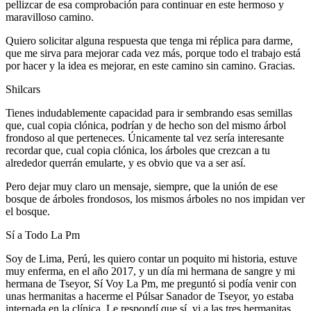
pellizcar de esa comprobación para continuar en este hermoso y
maravilloso camino.
Quiero solicitar alguna respuesta que tenga mi réplica para darme,
que me sirva para mejorar cada vez más, porque todo el trabajo está
por hacer y la idea es mejorar, en este camino sin camino. Gracias.
Shilcars
Tienes indudablemente capacidad para ir sembrando esas semillas
que, cual copia clónica, podrían y de hecho son del mismo árbol
frondoso al que perteneces. Únicamente tal vez sería interesante
recordar que, cual copia clónica, los árboles que crezcan a tu
alrededor querrán emularte, y es obvio que va a ser así.
Pero dejar muy claro un mensaje, siempre, que la unión de ese
bosque de árboles frondosos, los mismos árboles no nos impidan ver
el bosque.
Sí a Todo La Pm
Soy de Lima, Perú, les quiero contar un poquito mi historia, estuve
muy enferma, en el año 2017, y un día mi hermana de sangre y mi
hermana de Tseyor, Sí Voy La Pm, me preguntó si podía venir con
unas hermanitas a hacerme el Púlsar Sanador de Tseyor, yo estaba
internada en la clínica. Le respondí que sí, vi a las tres hermanitas,