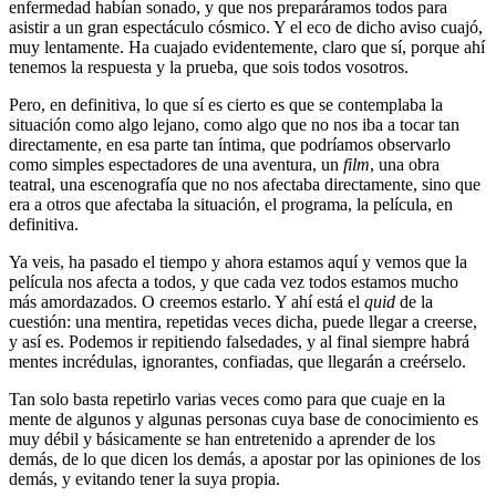
enfermedad habían sonado, y que nos preparáramos todos para
asistir a un gran espectáculo cósmico. Y el eco de dicho aviso cuajó,
muy lentamente. Ha cuajado evidentemente, claro que sí, porque ahí
tenemos la respuesta y la prueba, que sois todos vosotros.
Pero, en definitiva, lo que sí es cierto es que se contemplaba la
situación como algo lejano, como algo que no nos iba a tocar tan
directamente, en esa parte tan íntima, que podríamos observarlo
como simples espectadores de una aventura, un
film
, una obra
teatral, una escenografía que no nos afectaba directamente, sino que
era a otros que afectaba la situación, el programa, la película, en
definitiva.
Ya veis, ha pasado el tiempo y ahora estamos aquí y vemos que la
película nos afecta a todos, y que cada vez todos estamos mucho
más amordazados. O creemos estarlo. Y ahí está el
quid
de la
cuestión: una mentira, repetidas veces dicha, puede llegar a creerse,
y así es. Podemos ir repitiendo falsedades, y al final siempre habrá
mentes incrédulas, ignorantes, confiadas, que llegarán a creérselo.
Tan solo basta repetirlo varias veces como para que cuaje en la
mente de algunos y algunas personas cuya base de conocimiento es
muy débil y básicamente se han entretenido a aprender de los
demás, de lo que dicen los demás, a apostar por las opiniones de los
demás, y evitando tener la suya propia.