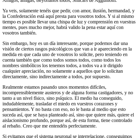
Amigos, amigas, tseyorianos todos, Shilcars de Agguniom.
Ya veis, solamente tenéis que pedir, con amor, ilusión, hermandad, y
la Confederación está aquí presta para vosotros todos. Y si al mismo
tiempo es posible llevar una chispa de luz y comprensión en vuestras
mentes, pues mucho mejor, habrá valido la pena estar aquí con
vosotros también.
Sin embargo, hoy es un día interesante, porque podemos dar una
visión de ciertos rasgos psicológicos que van a ir apareciendo en la
medida en que cada uno de vosotros lo solicite, pero teniendo en
cuenta también que como todos somos todos, como todos los
nombres simbólicos los tenemos todos, a todos va a ir dirigido
cualquier apreciación, no solamente a aquellos que lo solicitan
directamente, sino indirectamente a todos, por supuesto.
Realmente estamos pasando unos momentos difíciles,
incomprensiblemente austeros y de alguna forma castigadores, y no
tanto a un nivel físico, sino psíquico. El medio ha conseguido,
indudablemente, trasladar el miedo en vuestros corazones y
pensamientos. Y no basta con eso, no le basta al medio que esto
suceda así, que se haya planteado así, sino que quiere más, quiere el
aislacionismo profundo, porque así, de esta forma, tiene controlado
al rebaño. Creo que me entendéis perfectamente.
Si evitamos que el sistema neuronal se interrelacione, conseguimos