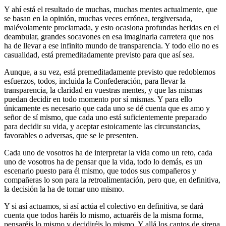
Y ahí está el resultado de muchas, muchas mentes actualmente, que
se basan en la opinión, muchas veces errónea, tergiversada,
malévolamente proclamada, y esto ocasiona profundas heridas en el
deambular, grandes socavones en esa imaginaria carretera que nos
ha de llevar a ese infinito mundo de transparencia. Y todo ello no es
casualidad, está premeditadamente previsto para que así sea.
Aunque, a su vez, está premeditadamente previsto que redoblemos
esfuerzos, todos, incluida la Confederación, para llevar la
transparencia, la claridad en vuestras mentes, y que las mismas
puedan decidir en todo momento por sí mismas. Y para ello
únicamente es necesario que cada uno se dé cuenta que es amo y
señor de sí mismo, que cada uno está suficientemente preparado
para decidir su vida, y aceptar estoicamente las circunstancias,
favorables o adversas, que se le presenten.
Cada uno de vosotros ha de interpretar la vida como un reto, cada
uno de vosotros ha de pensar que la vida, todo lo demás, es un
escenario puesto para él mismo, que todos sus compañeros y
compañeras lo son para la retroalimentación, pero que, en definitiva,
la decisión la ha de tomar uno mismo.
Y si así actuamos, si así actúa el colectivo en definitiva, se dará
cuenta que todos haréis lo mismo, actuaréis de la misma forma,
pensaréis lo mismo y decidiréis lo mismo. Y allá los cantos de sirena,