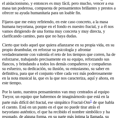
el aislacionismo, y entonces es muy fácil, pero mucho, vencer a esa
masa tan poderosa, compuesta de pensamientos brillantes y prestos a
ofrecer su ayuda humanitaria para un loable fin.
Fijaros que me estoy refiriendo, en este caso concreto, a la masa
humana tseyoriana, porque en el fondo es nuestro fractal, y a él nos
vamos dirigiendo de una forma muy concreta y muy directa, y
clarificando camino, para que no haya dudas.
Cierto que todo aquel que quiera afianzarse en su propia vida, en su
propio deambular, en reforzar su psicología y afrontar
verdaderamente con valentía el reto de los tiempos que corren, ha de
esforzarse, trabajando precisamente en su equipo, reforzando sus
flancos, y brindando a todos los demás compañeros y compañeras
su esfuerzo, su dedicación, su ilusión, su entusiasmo, su saber en
definitiva, para que el conjunto vibre cada vez más poderosamente
en la nota musical
la
, que es la que nos caracteriza, aquí y ahora, en
este tiempo.
Por lo tanto, nuestros pensamientos van muy centrados al equipo
Tseyor, un equipo que habremos de imaginárnoslo que está en la
1
parte más difícil del fractal, ese simpático Fractal-Om
de que habla
el cuento. Está en un punto en el que no puede tirar atrás el
tseyoriano auténtico, el que ha recibido el nombre simbólico y ha
resonado, de alguna forma, en su parte más íntima la llamada, su