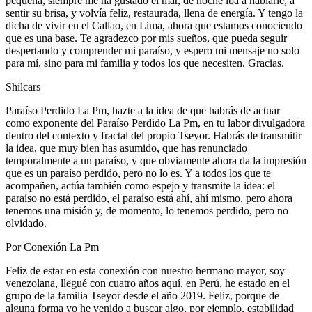
pequeña, siempre me ha gustado el mar, de noche iba a hablarle, a
sentir su brisa, y volvía feliz, restaurada, llena de energía. Y tengo la
dicha de vivir en el Callao, en Lima, ahora que estamos conociendo
que es una base. Te agradezco por mis sueños, que pueda seguir
despertando y comprender mi paraíso, y espero mi mensaje no solo
para mí, sino para mi familia y todos los que necesiten. Gracias.
Shilcars
Paraíso Perdido La Pm, hazte a la idea de que habrás de actuar
como exponente del Paraíso Perdido La Pm, en tu labor divulgadora
dentro del contexto y fractal del propio Tseyor. Habrás de transmitir
la idea, que muy bien has asumido, que has renunciado
temporalmente a un paraíso, y que obviamente ahora da la impresión
que es un paraíso perdido, pero no lo es. Y a todos los que te
acompañen, actúa también como espejo y transmite la idea: el
paraíso no está perdido, el paraíso está ahí, ahí mismo, pero ahora
tenemos una misión y, de momento, lo tenemos perdido, pero no
olvidado.
Por Conexión La Pm
Feliz de estar en esta conexión con nuestro hermano mayor, soy
venezolana, llegué con cuatro años aquí, en Perú, he estado en el
grupo de la familia Tseyor desde el año 2019. Feliz, porque de
alguna forma yo he venido a buscar algo, por ejemplo, estabilidad