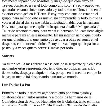
totalmente separado de nosotros, y luego de que comienzo en
Tseyor, comienzo a ver el todo como uno solo. Y veo y puedo ver
que todos estamos interconectados, y todos somos Uno, tanto en el
exterior como acá en la Tierra. Estoy muy contenta de estar en el
grupo, para mí todo esto es nuevo, no comprendía, y todo lo que es
volver al día al día, se me había dificultado hablar con la hermana
Noventa, para que me explicara lo que era el taller. Me gustaría el
Taller de reconocimiento, para ver si el hermano Shilcars tiene algún
mensaje para mí en este momento. En mi interior siento que puedo
ser una divulgadora, que tengo que ayudar a otras personas en el
despertar, como orientándolos. Estoy nueva, tengo que ir pasito a
pasito, y a veces quiero correr. Gracias por todo.
Shilcars
Ya tu réplica, la más cercana a esa cola de la serpiente que en estos
momentos estás representando, te lo dijo: no busques fuera. Lo
tienes todo, despeja cualquier duda, porque en la medida en que lo
hagas, tu mente irá despertando a un nuevo mundo.
Luz Estelar La Pm
Primero de todo, darles mi agradecimiento por tanta ayuda y
colaboración en tantos asuntos, y a todos los hermanos de la
Confederación de Mundo Habitados de la Galaxia, tanto en mi ser
como a mi familia de esta 3D. He llegado a Tseyor desde el año