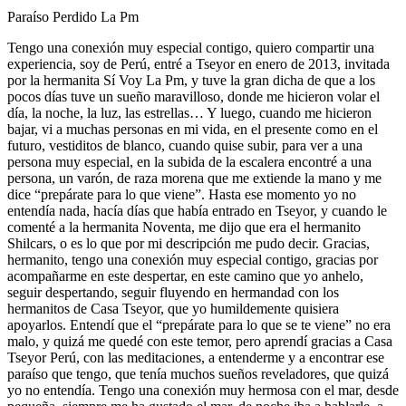
Paraíso Perdido La Pm
Tengo una conexión muy especial contigo, quiero compartir una
experiencia, soy de Perú, entré a Tseyor en enero de 2013, invitada
por la hermanita Sí Voy La Pm, y tuve la gran dicha de que a los
pocos días tuve un sueño maravilloso, donde me hicieron volar el
día, la noche, la luz, las estrellas… Y luego, cuando me hicieron
bajar, vi a muchas personas en mi vida, en el presente como en el
futuro, vestiditos de blanco, cuando quise subir, para ver a una
persona muy especial, en la subida de la escalera encontré a una
persona, un varón, de raza morena que me extiende la mano y me
dice “prepárate para lo que viene”. Hasta ese momento yo no
entendía nada, hacía días que había entrado en Tseyor, y cuando le
comenté a la hermanita Noventa, me dijo que era el hermanito
Shilcars, o es lo que por mi descripción me pudo decir. Gracias,
hermanito, tengo una conexión muy especial contigo, gracias por
acompañarme en este despertar, en este camino que yo anhelo,
seguir despertando, seguir fluyendo en hermandad con los
hermanitos de Casa Tseyor, que yo humildemente quisiera
apoyarlos. Entendí que el “prepárate para lo que se te viene” no era
malo, y quizá me quedé con este temor, pero aprendí gracias a Casa
Tseyor Perú, con las meditaciones, a entenderme y a encontrar ese
paraíso que tengo, que tenía muchos sueños reveladores, que quizá
yo no entendía. Tengo una conexión muy hermosa con el mar, desde