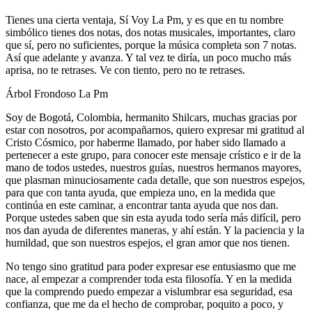
Tienes una cierta ventaja, Sí Voy La Pm, y es que en tu nombre
simbólico tienes dos notas, dos notas musicales, importantes, claro
que sí, pero no suficientes, porque la música completa son 7 notas.
Así que adelante y avanza. Y tal vez te diría, un poco mucho más
aprisa, no te retrases. Ve con tiento, pero no te retrases.
Árbol Frondoso La Pm
Soy de Bogotá, Colombia, hermanito Shilcars, muchas gracias por
estar con nosotros, por acompañarnos, quiero expresar mi gratitud al
Cristo Cósmico, por haberme llamado, por haber sido llamado a
pertenecer a este grupo, para conocer este mensaje crístico e ir de la
mano de todos ustedes, nuestros guías, nuestros hermanos mayores,
que plasman minuciosamente cada detalle, que son nuestros espejos,
para que con tanta ayuda, que empieza uno, en la medida que
continúa en este caminar, a encontrar tanta ayuda que nos dan.
Porque ustedes saben que sin esta ayuda todo sería más difícil, pero
nos dan ayuda de diferentes maneras, y ahí están. Y la paciencia y la
humildad, que son nuestros espejos, el gran amor que nos tienen.
No tengo sino gratitud para poder expresar ese entusiasmo que me
nace, al empezar a comprender toda esta filosofía. Y en la medida
que la comprendo puedo empezar a vislumbrar esa seguridad, esa
confianza, que me da el hecho de comprobar, poquito a poco, y