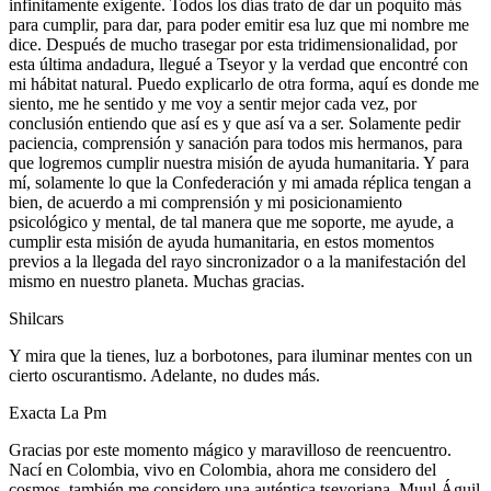
infinitamente exigente. Todos los días trato de dar un poquito más
para cumplir, para dar, para poder emitir esa luz que mi nombre me
dice. Después de mucho trasegar por esta tridimensionalidad, por
esta última andadura, llegué a Tseyor y la verdad que encontré con
mi hábitat natural. Puedo explicarlo de otra forma, aquí es donde me
siento, me he sentido y me voy a sentir mejor cada vez, por
conclusión entiendo que así es y que así va a ser. Solamente pedir
paciencia, comprensión y sanación para todos mis hermanos, para
que logremos cumplir nuestra misión de ayuda humanitaria. Y para
mí, solamente lo que la Confederación y mi amada réplica tengan a
bien, de acuerdo a mi comprensión y mi posicionamiento
psicológico y mental, de tal manera que me soporte, me ayude, a
cumplir esta misión de ayuda humanitaria, en estos momentos
previos a la llegada del rayo sincronizador o a la manifestación del
mismo en nuestro planeta. Muchas gracias.
Shilcars
Y mira que la tienes, luz a borbotones, para iluminar mentes con un
cierto oscurantismo. Adelante, no dudes más.
Exacta La Pm
Gracias por este momento mágico y maravilloso de reencuentro.
Nací en Colombia, vivo en Colombia, ahora me considero del
cosmos, también me considero una auténtica tseyoriana, Muul Águil