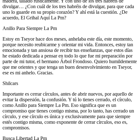
madera, tallado rústicamente. Y con uno de los tres habréis de
divulgar… ¿Con cuál de los tres habréis de divulgar, para que cada
uno lo guarde en su propio corazón? Y ahí está la cuestión. ¿De
acuerdo, El Grihal Aquí La Pm?
Anillo Para Siempre La Pm
Estoy en Tseyor hace dos meses, anhelaba este día, este momento,
porque necesito reubicarme y orientar mi vida. Entonces, estoy tan
emocionada y tan ansiosa de recibir tus enseñanzas, que estos días
he estado dedicada a pensar en todo lo que fue mi preparación por
parte de mi tutor, el hermano Árbol Frondoso. Quiero humildemente
que me orientes y que tenga un buen desenvolvimiento en Tseyor,
ese es mi anhelo. Gracias.
Shilcars
Importante es cerrar círculos, antes de abrir nuevos, por aquello de
evitar la dispersión, la confusión. Y tú lo tienes cerrado, el círculo,
como Anillo para Siempre La Pm. Eso significa que es un
compromiso que tienes contigo misma, por lo tanto, has cerrado un
círculo, y ese círculo es única y exclusivamente para que siempre
estés contigo misma, como exponente de cerrar círculos, eso es,
compromisos.
Busca Libertad La Pm