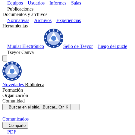
Equipos
Usuarios
Informes
Salas
Publicaciones
Documentos y archivos
Normativas
Archivos
Experiencias
Herramientas
Muular Electrónico
Sello de Tseyor
Juego del puzle
Tseyor Canva
Novedades
Biblioteca
Formación
Organización
Comunidad
Buscar en el sitio...
Buscar...
Ctrl K
Comunicados
Comparte
PDF