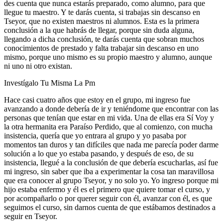
des cuenta que nunca estarás preparado, como alumno, para que
llegue tu maestro. Y te darás cuenta, si trabajas sin descanso en
Tseyor, que no existen maestros ni alumnos. Esta es la primera
conclusión a la que habrás de llegar, porque sin duda alguna,
llegando a dicha conclusión, te darás cuenta que sobran muchos
conocimientos de prestado y falta trabajar sin descanso en uno
mismo, porque uno mismo es su propio maestro y alumno, aunque
ni uno ni otro existan.
Investígalo Tu Misma La Pm
Hace casi cuatro años que estoy en el grupo, mi ingreso fue
avanzando a donde debería de ir y teniéndome que encontrar con las
personas que tenían que estar en mi vida. Una de ellas era Sí Voy y
la otra hermanita era Paraíso Perdido, que al comienzo, con mucha
insistencia, quería que yo entrara al grupo y yo pasaba por
momentos tan duros y tan difíciles que nada me parecía poder darme
solución a lo que yo estaba pasando, y después de eso, de su
insistencia, llegué a la conclusión de que debería escucharlas, así fue
mi ingreso, sin saber que iba a experimentar la cosa tan maravillosa
que era conocer al grupo Tseyor, y no solo yo. Yo ingreso porque mi
hijo estaba enfermo y él es el primero que quiere tomar el curso, y
por acompañarlo o por querer seguir con él, avanzar con él, es que
seguimos el curso, sin darnos cuenta de que estábamos destinados a
seguir en Tseyor.