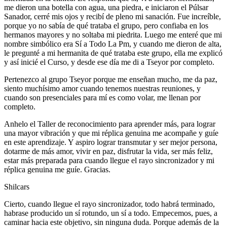
me dieron una botella con agua, una piedra, e iniciaron el Púlsar
Sanador, cerré mis ojos y recibí de pleno mi sanación. Fue increíble,
porque yo no sabía de qué trataba el grupo, pero confiaba en los
hermanos mayores y no soltaba mi piedrita. Luego me enteré que mi
nombre simbólico era Sí a Todo La Pm, y cuando me dieron de alta,
le pregunté a mi hermanita de qué trataba este grupo, ella me explicó
y así inicié el Curso, y desde ese día me di a Tseyor por completo.
Pertenezco al grupo Tseyor porque me enseñan mucho, me da paz,
siento muchísimo amor cuando tenemos nuestras reuniones, y
cuando son presenciales para mí es como volar, me llenan por
completo.
Anhelo el Taller de reconocimiento para aprender más, para lograr
una mayor vibración y que mi réplica genuina me acompañe y guíe
en este aprendizaje. Y aspiro lograr transmutar y ser mejor persona,
dotarme de más amor, vivir en paz, disfrutar la vida, ser más feliz,
estar más preparada para cuando llegue el rayo sincronizador y mi
réplica genuina me guíe. Gracias.
Shilcars
Cierto, cuando llegue el rayo sincronizador, todo habrá terminado,
habrase producido un sí rotundo, un sí a todo. Empecemos, pues, a
caminar hacia este objetivo, sin ninguna duda. Porque además de la