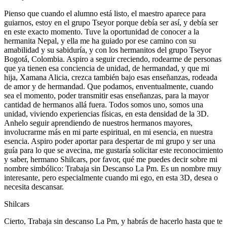
Pienso que cuando el alumno está listo, el maestro aparece para
guiarnos, estoy en el grupo Tseyor porque debía ser así, y debía ser
en este exacto momento. Tuve la oportunidad de conocer a la
hermanita Nepal, y ella me ha guiado por ese camino con su
amabilidad y su sabiduría, y con los hermanitos del grupo Tseyor
Bogotá, Colombia. Aspiro a seguir creciendo, rodearme de personas
que ya tienen esa conciencia de unidad, de hermandad, y que mi
hija, Xamana Alicia, crezca también bajo esas enseñanzas, rodeada
de amor y de hermandad. Que podamos, enventualmente, cuando
sea el momento, poder transmitir esas enseñanzas, para la mayor
cantidad de hermanos allá fuera. Todos somos uno, somos una
unidad, viviendo experiencias físicas, en esta densidad de la 3D.
Anhelo seguir aprendiendo de nuestros hermanos mayores,
involucrarme más en mi parte espiritual, en mi esencia, en nuestra
esencia. Aspiro poder aportar para despertar de mi grupo y ser una
guía para lo que se avecina, me gustaría solicitar este reconocimiento
y saber, hermano Shilcars, por favor, qué me puedes decir sobre mi
nombre simbólico: Trabaja sin Descanso La Pm. Es un nombre muy
interesante, pero especialmente cuando mi ego, en esta 3D, desea o
necesita descansar.
Shilcars
Cierto, Trabaja sin descanso La Pm, y habrás de hacerlo hasta que te