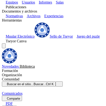
Equipos
Usuarios
Informes
Salas
Publicaciones
Documentos y archivos
Normativas
Archivos
Experiencias
Herramientas
Muular Electrónico
Sello de Tseyor
Juego del puzle
Tseyor Canva
Novedades
Biblioteca
Formación
Organización
Comunidad
Buscar en el sitio...
Buscar...
Ctrl K
Comunicados
Comparte
PDF