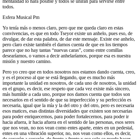
mentalidad lo hará posible y todos se unirán para servirse entre
todos.
Esfera Musical Pm
Yo tenía más o menos claro, pero que me queda claro en estas
convivencias, es que en todo Tseyor existe un anhelo, pues eso, de
divulgar, de dar esta palabra, de dar este mensaje. Existe ese anhelo,
pero claro existe también el darnos cuenta de que en los tiempos
parece que no hay tantas “nuevas caras”, como entre comillas
desearíamos, o vamos a decir anhelaríamos, porque esa es nuestra
misión y nuestro camino.
Pero yo creo que en todos nosotros nos estamos dando cuenta, creo,
y es el proceso al que se está llegando, que es mucho más
importante la unidad en nosotros, de cada uno de nosotros, la unidad
en el grupo, es decir, ese respeto que cada vez existe más sincero,
más humilde a cada uno, porque nos damos cuenta que todos son
necesarios en el sentido de que su imperfección y su perfección es
necesaria, igual que la mía y la del otro y del otro, pero es necesaria
esos matices, esas distintas diversidades que existen son necesarias
para poder enriquecernos, para poder fortalecernos, para poder ir
hacia afuera, ir hacia afuera en el sentido de las personas, esos seres
que nos vean, no nos vean como entes aparte, entes en un pedestal,
entes en una vibración superior, no, nos vean como ellos, es decir,
de corazón a corazón, de frente a frente y eso solo se puede hacer