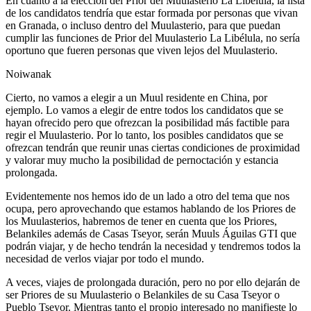
En cuanto a la elección del Prior del Muulasterio La Libélula, la lista
de los candidatos tendría que estar formada por personas que vivan
en Granada, o incluso dentro del Muulasterio, para que puedan
cumplir las funciones de Prior del Muulasterio La Libélula, no sería
oportuno que fueren personas que viven lejos del Muulasterio.
Noiwanak
Cierto, no vamos a elegir a un Muul residente en China, por
ejemplo. Lo vamos a elegir de entre todos los candidatos que se
hayan ofrecido pero que ofrezcan la posibilidad más factible para
regir el Muulasterio. Por lo tanto, los posibles candidatos que se
ofrezcan tendrán que reunir unas ciertas condiciones de proximidad
y valorar muy mucho la posibilidad de pernoctación y estancia
prolongada.
Evidentemente nos hemos ido de un lado a otro del tema que nos
ocupa, pero aprovechando que estamos hablando de los Priores de
los Muulasterios, habremos de tener en cuenta que los Priores,
Belankiles además de Casas Tseyor, serán Muuls Águilas GTI que
podrán viajar, y de hecho tendrán la necesidad y tendremos todos la
necesidad de verlos viajar por todo el mundo.
A veces, viajes de prolongada duración, pero no por ello dejarán de
ser Priores de su Muulasterio o Belankiles de su Casa Tseyor o
Pueblo Tseyor. Mientras tanto el propio interesado no manifieste lo