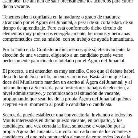
asamblea. De allí han de salir precisamente los acuerdos para cubrir
dicha vacante.
Tenemos plena confianza en la madurez o grado de madurez
alcanzado por el Ágora del Junantal, a pesar de su corta edad, de su
tiempo de aprendizaje. Pero está conformado dicho círculo de
elementos muy poderosos energéticamente, hermanos y hermanas
comprometidos con su misión, con su trabajo de ayuda humanitaria.
Por lo tanto en la Confederación creemos que sí, efectivamente, la
elección de una vacante, eligiendo a un candidato puede verse
perfectamente patrocinado o tutelado por el Ágora del Junantal.
El proceso, a mi entender, es muy sencillo. Creo que el debate habrá
de serlo también sencillo, ameno y amoroso. Bastará con que Los
doce del Muulasterio manden un escrito al Ágora del Junantal, y al
mismo tiempo a Secretaría para posteriores trabajos de elección, a
nivel administrativo, y comunicando tal situación de vacante,
propugnando que sean los de la propia Ágora del Junantal quiénes
acepten en su momento al posible candidato o candidata.
Secretaría puede establecer una convocatoria, invitando a todos los
Muuls interesados en dicho puesto vacante, en ocuparlo, y los
candidatos, una vez cerrada la lista, someterse a votación por la
propia Ágora del Junantal. Un voto por cada uno de los votantes y
candidatos, el que más puntuación alcance de entre todos los de la