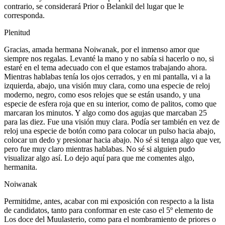
contrario, se considerará Prior o Belankil del lugar que le
corresponda.
Plenitud
Gracias, amada hermana Noiwanak, por el inmenso amor que
siempre nos regalas. Levanté la mano y no sabía si hacerlo o no, si
estaré en el tema adecuado con el que estamos trabajando ahora.
Mientras hablabas tenía los ojos cerrados, y en mi pantalla, vi a la
izquierda, abajo, una visión muy clara, como una especie de reloj
moderno, negro, como esos relojes que se están usando, y una
especie de esfera roja que en su interior, como de palitos, como que
marcaran los minutos. Y algo como dos agujas que marcaban 25
para las diez. Fue una visión muy clara. Podía ser también en vez de
reloj una especie de botón como para colocar un pulso hacia abajo,
colocar un dedo y presionar hacia abajo. No sé si tenga algo que ver,
pero fue muy claro mientras hablabas. No sé si alguien pudo
visualizar algo así. Lo dejo aquí para que me comentes algo,
hermanita.
Noiwanak
Permitidme, antes, acabar con mi exposición con respecto a la lista
de candidatos, tanto para conformar en este caso el 5º elemento de
Los doce del Muulasterio, como para el nombramiento de priores o