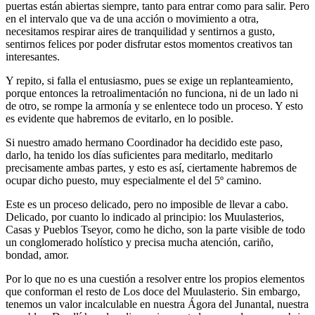
puertas están abiertas siempre, tanto para entrar como para salir. Pero
en el intervalo que va de una acción o movimiento a otra,
necesitamos respirar aires de tranquilidad y sentirnos a gusto,
sentirnos felices por poder disfrutar estos momentos creativos tan
interesantes.
Y repito, si falla el entusiasmo, pues se exige un replanteamiento,
porque entonces la retroalimentación no funciona, ni de un lado ni
de otro, se rompe la armonía y se enlentece todo un proceso. Y esto
es evidente que habremos de evitarlo, en lo posible.
Si nuestro amado hermano Coordinador ha decidido este paso,
darlo, ha tenido los días suficientes para meditarlo, meditarlo
precisamente ambas partes, y esto es así, ciertamente habremos de
ocupar dicho puesto, muy especialmente el del 5º camino.
Este es un proceso delicado, pero no imposible de llevar a cabo.
Delicado, por cuanto lo indicado al principio: los Muulasterios,
Casas y Pueblos Tseyor, como he dicho, son la parte visible de todo
un conglomerado holístico y precisa mucha atención, cariño,
bondad, amor.
Por lo que no es una cuestión a resolver entre los propios elementos
que conforman el resto de Los doce del Muulasterio. Sin embargo,
tenemos un valor incalculable en nuestra Ágora del Junantal, nuestra