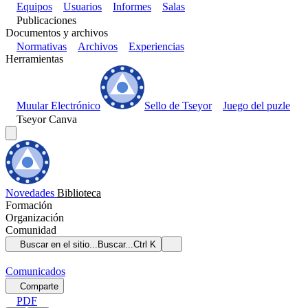
Equipos
Usuarios
Informes
Salas
Publicaciones
Documentos y archivos
Normativas
Archivos
Experiencias
Herramientas
Muular Electrónico
Sello de Tseyor
Juego del puzle
Tseyor Canva
Novedades
Biblioteca
Formación
Organización
Comunidad
Buscar en el sitio...
Buscar...
Ctrl K
Comunicados
Comparte
PDF