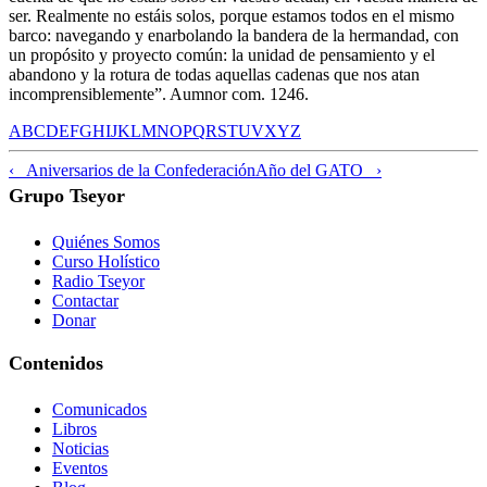
ser. Realmente no estáis solos, porque estamos todos en el mismo
barco: navegando y enarbolando la bandera de la hermandad, con
un propósito y proyecto común: la unidad de pensamiento y el
abandono y la rotura de todas aquellas cadenas que nos atan
incomprensiblemente”. Aumnor com. 1246.
A
B
C
D
E
F
G
H
I
J
K
L
M
N
O
P
Q
R
S
T
U
V
X
Y
Z
‹ Aniversarios de la Confederación
Año del GATO ›
Grupo Tseyor
Quiénes Somos
Curso Holístico
Radio Tseyor
Contactar
Donar
Contenidos
Comunicados
Libros
Noticias
Eventos