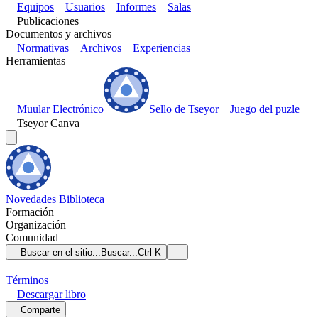
Equipos
Usuarios
Informes
Salas
Publicaciones
Documentos y archivos
Normativas
Archivos
Experiencias
Herramientas
Muular Electrónico
Sello de Tseyor
Juego del puzle
Tseyor Canva
Novedades
Biblioteca
Formación
Organización
Comunidad
Buscar en el sitio...
Buscar...
Ctrl K
Términos
Descargar
libro
Comparte