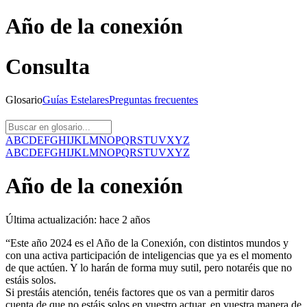
Año de la conexión
Consulta
Glosario
Guías
Estelares
Preguntas
frecuentes
A
B
C
D
E
F
G
H
I
J
K
L
M
N
O
P
Q
R
S
T
U
V
X
Y
Z
A
B
C
D
E
F
G
H
I
J
K
L
M
N
O
P
Q
R
S
T
U
V
X
Y
Z
Año de la conexión
Última actualización:
hace 2 años
“Este año 2024 es el Año de la Conexión, con distintos mundos y
con una activa participación de inteligencias que ya es el momento
de que actúen. Y lo harán de forma muy sutil, pero notaréis que no
estáis solos.
Si prestáis atención, tenéis factores que os van a permitir daros
cuenta de que no estáis solos en vuestro actuar, en vuestra manera de