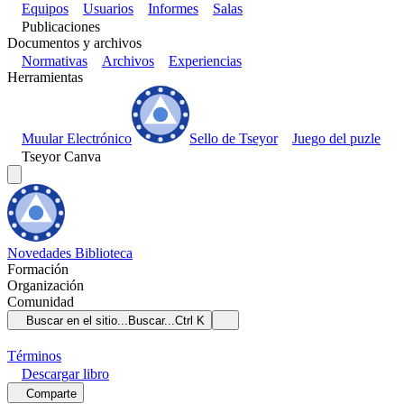
Equipos
Usuarios
Informes
Salas
Publicaciones
Documentos y archivos
Normativas
Archivos
Experiencias
Herramientas
Muular Electrónico
Sello de Tseyor
Juego del puzle
Tseyor Canva
Novedades
Biblioteca
Formación
Organización
Comunidad
Buscar en el sitio...
Buscar...
Ctrl K
Términos
Descargar
libro
Comparte