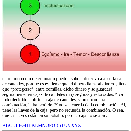
en un momento determinado pueden solicitarlo, y va a abrir la caja
de caudales, porque es evidente que el dinero llama al dinero y tiene
que “protegerse”, entre comillas, dicho dinero y se guardará,
seguramente, en cajas de caudales muy seguras y reforzadas.
Y va
todo decidido a abrir la caja de caudales, y no encuentra la
combinación, la ha perdido. Y no se acuerda de la combinación. Sí,
tiene las llaves de la caja, pero no recuerda la combinación. O sea,
que las llaves están en su bolsillo, pero la caja no se abre.
A
B
C
D
E
F
G
H
I
J
K
L
M
N
O
P
Q
R
S
T
U
V
X
Y
Z