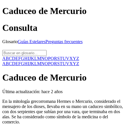
Caduceo de Mercurio
Consulta
Glosario
Guías
Estelares
Preguntas
frecuentes
A
B
C
D
E
F
G
H
I
J
K
L
M
N
O
P
Q
R
S
T
U
V
X
Y
Z
A
B
C
D
E
F
G
H
I
J
K
L
M
N
O
P
Q
R
S
T
U
V
X
Y
Z
Caduceo de Mercurio
Última actualización:
hace 2 años
En la mitología grecorromana Hermes o Mercurio, considerado el
mensajero de los dioses, llevaba en su mano un caduceo simbólico,
con dos serpientes que subían por una vara, que terminaba en dos
alas. Se ha considerado como símbolo de la medicina o del
comercio.