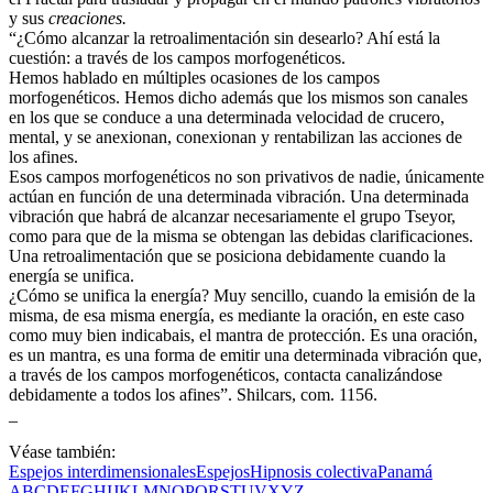
y sus
creaciones.
“¿Cómo alcanzar la retroalimentación sin desearlo? Ahí está la
cuestión: a través de los campos morfogenéticos.
Hemos hablado en múltiples ocasiones de los campos
morfogenéticos. Hemos dicho además que los mismos son canales
en los que se conduce a una determinada velocidad de crucero,
mental, y se anexionan, conexionan y rentabilizan las acciones de
los afines.
Esos campos morfogenéticos no son privativos de nadie, únicamente
actúan en función de una determinada vibración. Una determinada
vibración que habrá de alcanzar necesariamente el grupo Tseyor,
como para que de la misma se obtengan las debidas clarificaciones.
Una retroalimentación que se posiciona debidamente cuando la
energía se unifica.
¿Cómo se unifica la energía? Muy sencillo, cuando la emisión de la
misma, de esa misma energía, es mediante la oración, en este caso
como muy bien indicabais, el mantra de protección. Es una oración,
es un mantra, es una forma de emitir una determinada vibración que,
a través de los campos morfogenéticos, contacta canalizándose
debidamente a todos los afines”. Shilcars, com. 1156.
_
Véase también:
Espejos interdimensionales
Espejos
Hipnosis colectiva
Panamá
A
B
C
D
E
F
G
H
I
J
K
L
M
N
O
P
Q
R
S
T
U
V
X
Y
Z