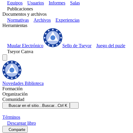
Equipos
Usuarios
Informes
Salas
Publicaciones
Documentos y archivos
Normativas
Archivos
Experiencias
Herramientas
Muular Electrónico
Sello de Tseyor
Juego del puzle
Tseyor Canva
Novedades
Biblioteca
Formación
Organización
Comunidad
Buscar en el sitio...
Buscar...
Ctrl K
Términos
Descargar
libro
Comparte