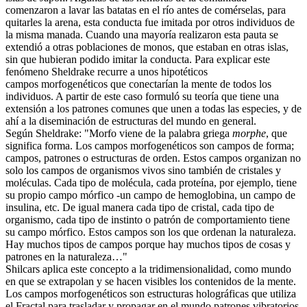
comenzaron a lavar las batatas en el río antes de comérselas, para
quitarles la arena, esta conducta fue imitada por otros individuos de
la misma manada. Cuando una mayoría realizaron esta pauta se
extendió a otras poblaciones de monos, que estaban en otras islas,
sin que hubieran podido imitar la conducta. Para explicar este
fenómeno Sheldrake recurre a unos hipotéticos
campos morfogenéticos que conectarían la mente de todos los
individuos. A partir de este caso formuló su teoría que tiene una
extensión a los patrones comunes que unen a todas las especies, y de
ahí a la diseminación de estructuras del mundo en general.
Según Sheldrake: "Morfo viene de la palabra griega
morphe
, que
significa forma. Los campos morfogenéticos son campos de forma;
campos, patrones o estructuras de orden. Estos campos organizan no
solo los campos de organismos vivos sino también de cristales y
moléculas. Cada tipo de molécula, cada proteína, por ejemplo, tiene
su propio campo mórfico -un campo de hemoglobina, un campo de
insulina, etc. De igual manera cada tipo de cristal, cada tipo de
organismo, cada tipo de instinto o patrón de comportamiento tiene
su campo mórfico. Estos campos son los que ordenan la naturaleza.
Hay muchos tipos de campos porque hay muchos tipos de cosas y
patrones en la naturaleza…"
Shilcars aplica este concepto a la tridimensionalidad, como mundo
en que se extrapolan y se hacen visibles los contenidos de la mente.
Los campos morfogenéticos son estructuras holográficas que utiliza
el Fractal para trasladar y propagar en el mundo patrones vibratorios