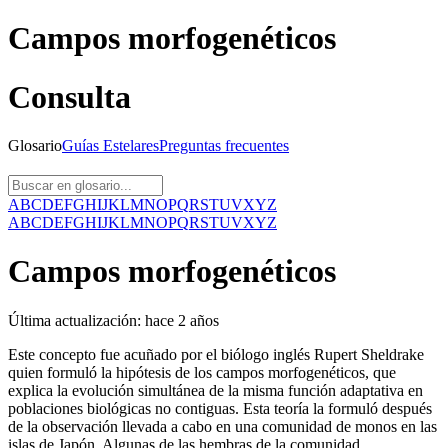
Campos morfogenéticos
Consulta
Glosario
Guías
Estelares
Preguntas
frecuentes
A
B
C
D
E
F
G
H
I
J
K
L
M
N
O
P
Q
R
S
T
U
V
X
Y
Z
A
B
C
D
E
F
G
H
I
J
K
L
M
N
O
P
Q
R
S
T
U
V
X
Y
Z
Campos morfogenéticos
Última actualización:
hace 2 años
Este concepto fue acuñado por el biólogo inglés Rupert Sheldrake
quien formuló la hipótesis de los campos morfogenéticos, que
explica la evolución simultánea de la misma función adaptativa en
poblaciones biológicas no contiguas. Esta teoría la formuló después
de la observación llevada a cabo en una comunidad de monos en las
islas de Japón. Algunas de las hembras de la comunidad