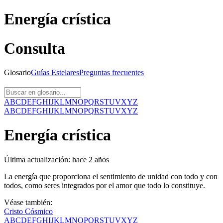
Energía crística
Consulta
Glosario
Guías
Estelares
Preguntas
frecuentes
A
B
C
D
E
F
G
H
I
J
K
L
M
N
O
P
Q
R
S
T
U
V
X
Y
Z
A
B
C
D
E
F
G
H
I
J
K
L
M
N
O
P
Q
R
S
T
U
V
X
Y
Z
Energía crística
Última actualización:
hace 2 años
La energía que proporciona el sentimiento de unidad con todo y con
todos, como seres integrados por el amor que todo lo constituye.
Véase también:
Cristo Cósmico
A
B
C
D
E
F
G
H
I
J
K
L
M
N
O
P
Q
R
S
T
U
V
X
Y
Z