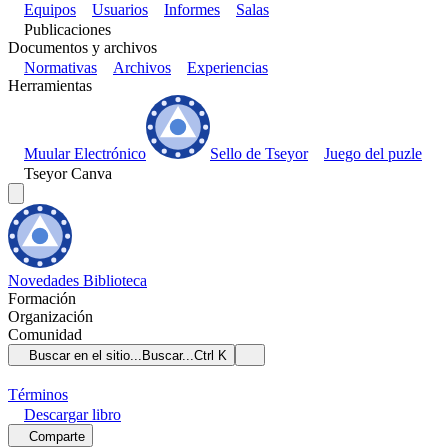
Equipos
Usuarios
Informes
Salas
Publicaciones
Documentos y archivos
Normativas
Archivos
Experiencias
Herramientas
Muular Electrónico
Sello de Tseyor
Juego del puzle
Tseyor Canva
Novedades
Biblioteca
Formación
Organización
Comunidad
Buscar en el sitio...
Buscar...
Ctrl K
Términos
Descargar
libro
Comparte