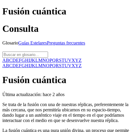
Fusión cuántica
Consulta
Glosario
Guías
Estelares
Preguntas
frecuentes
A
B
C
D
E
F
G
H
I
J
K
L
M
N
O
P
Q
R
S
T
U
V
X
Y
Z
A
B
C
D
E
F
G
H
I
J
K
L
M
N
O
P
Q
R
S
T
U
V
X
Y
Z
Fusión cuántica
Última actualización:
hace 2 años
Se trata de la fusión con una de nuestras réplicas, preferentemente la
más cercana, que nos permitiría ubicarnos en su espacio-tiempo,
dando lugar a un auténtico viaje en el tiempo en el que podríamos
interactuar con el medio en que se desenvuelve nuestra réplica.
La fusión cuántica es una pura unión divina, un proceso que permite