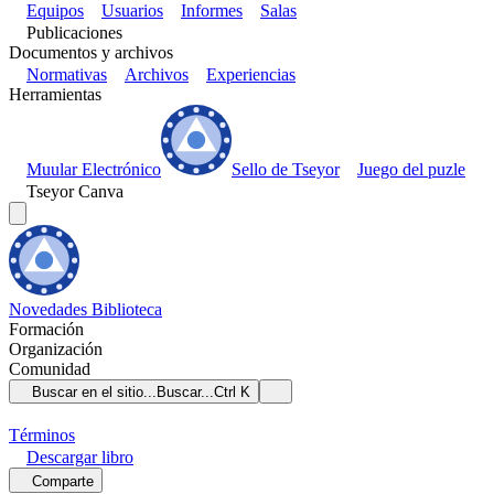
Equipos
Usuarios
Informes
Salas
Publicaciones
Documentos y archivos
Normativas
Archivos
Experiencias
Herramientas
Muular Electrónico
Sello de Tseyor
Juego del puzle
Tseyor Canva
Novedades
Biblioteca
Formación
Organización
Comunidad
Buscar en el sitio...
Buscar...
Ctrl K
Términos
Descargar
libro
Comparte