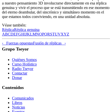
a nuestro pensamiento 3D involucrarse directamente en esa réplica
genuina y vivir el proceso que se está transmitiendo en ese momento
del eterno deambular, del sincrónico y simultáneo momento en el
que estamos todos conviviendo, en una unidad absoluta.
Véase también:
Réplica
Réplica genuina
A
B
C
D
E
F
G
H
I
J
K
L
M
N
O
P
Q
R
S
T
U
V
X
Y
Z
‹ Fuerzas opuestas
Fusión de réplicas ›
Grupo Tseyor
Quiénes Somos
Curso Holístico
Radio Tseyor
Contactar
Donar
Contenidos
Comunicados
Libros
Noticias
Eventos