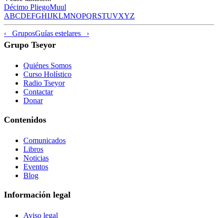
Décimo Pliego
Muul
A
B
C
D
E
F
G
H
I
J
K
L
M
N
O
P
Q
R
S
T
U
V
X
Y
Z
‹ Grupos
Guías estelares ›
Grupo Tseyor
Quiénes Somos
Curso Holístico
Radio Tseyor
Contactar
Donar
Contenidos
Comunicados
Libros
Noticias
Eventos
Blog
Información legal
Aviso legal