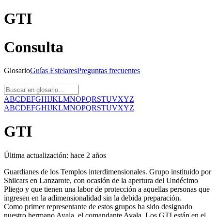
GTI
Consulta
Glosario
Guías
Estelares
Preguntas
frecuentes
A
B
C
D
E
F
G
H
I
J
K
L
M
N
O
P
Q
R
S
T
U
V
X
Y
Z
A
B
C
D
E
F
G
H
I
J
K
L
M
N
O
P
Q
R
S
T
U
V
X
Y
Z
GTI
Última actualización:
hace 2 años
Guardianes de los Templos interdimensionales. Grupo instituido por
Shilcars en Lanzarote, con ocasión de la apertura del Undécimo
Pliego y que tienen una labor de protección a aquellas personas que
ingresen en la adimensionalidad sin la debida preparación.
Como primer representante de estos grupos ha sido designado
nuestro hermano Ayala, el comandante Ayala. Los GTI están en el