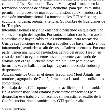
centro de Púlsar Sanador de Tseyor. Van a ayudar mucho en la
formación adecuada de células y neuronas, para que las mismas
permitan un proceso de mayor comprensión, aproximándose a la
conexión interdimensional. La función de los GTI será sanar,
equilibrar, ordenar, orientar y regular. Su nombre de Guardianes de
los Templos
Interdimensionales hay que entenderlo pensando en que cada uno
somos el templo del espíritu. Por tanto, su labor consiste en auxiliar
a aquellos que hayan caído en los submundos, para rescatarlos.
Una de sus funciones es rescatar a aquellos que hayan caído en los
inframundos, ayudarles a salir de sus atolladeros mentales. Por otra
parte, tienen una función reguladora dentro del grupo Tseyor, en
caso de conflicto egoico entre sus componentes, actuando de
árbitros con el ego. Deberán procurar la fluidez para que los
hermanos vayan hallando su lugar, vayan autodescubriéndose y
despertando.
Actualmente los GTI, en el grupo Tseyor, son Muul Águila, sus
nombres, agrupados de 7 en 7, forman una Letanía que utilizamos
como taller.
El trabajo de los GTI supone un puro sacrificio por la humanidad.
En la adimensionalidad estamos plenamente capacitados para
desarrollar este trabajo y lo hacemos sin necesitar el auxilio de la
Confederación, donde también hay GTI que lo realizan.
Véase también: