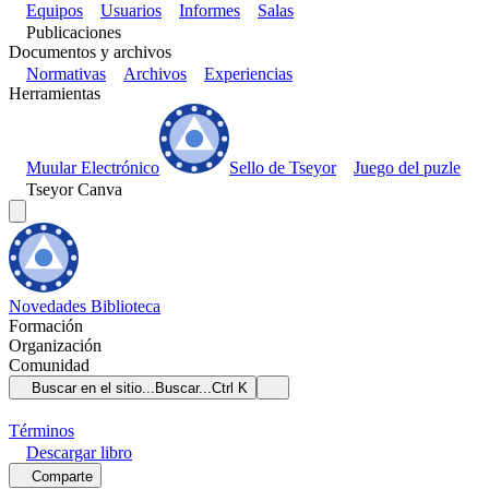
Equipos
Usuarios
Informes
Salas
Publicaciones
Documentos y archivos
Normativas
Archivos
Experiencias
Herramientas
Muular Electrónico
Sello de Tseyor
Juego del puzle
Tseyor Canva
Novedades
Biblioteca
Formación
Organización
Comunidad
Buscar en el sitio...
Buscar...
Ctrl K
Términos
Descargar
libro
Comparte