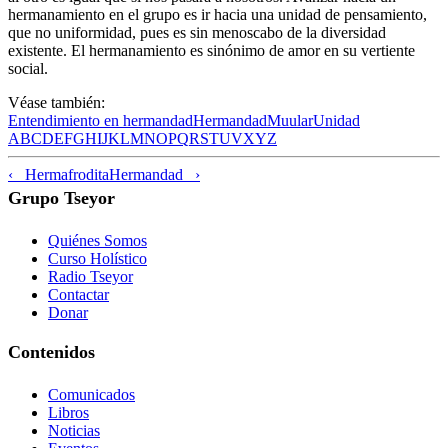
hermanamiento en el grupo es ir hacia una unidad de pensamiento,
que no uniformidad, pues es sin menoscabo de la diversidad
existente. El hermanamiento es sinónimo de amor en su vertiente
social.
Véase también:
Entendimiento en hermandad
Hermandad
Muular
Unidad
A
B
C
D
E
F
G
H
I
J
K
L
M
N
O
P
Q
R
S
T
U
V
X
Y
Z
‹ Hermafrodita
Hermandad ›
Grupo Tseyor
Quiénes Somos
Curso Holístico
Radio Tseyor
Contactar
Donar
Contenidos
Comunicados
Libros
Noticias