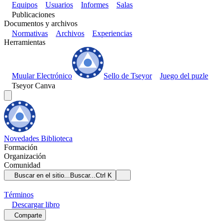
Equipos
Usuarios
Informes
Salas
Publicaciones
Documentos y archivos
Normativas
Archivos
Experiencias
Herramientas
Muular Electrónico
Sello de Tseyor
Juego del puzle
Tseyor Canva
Novedades
Biblioteca
Formación
Organización
Comunidad
Buscar en el sitio...
Buscar...
Ctrl K
Términos
Descargar
libro
Comparte