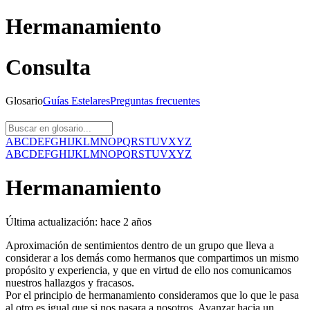
Hermanamiento
Consulta
Glosario
Guías
Estelares
Preguntas
frecuentes
A
B
C
D
E
F
G
H
I
J
K
L
M
N
O
P
Q
R
S
T
U
V
X
Y
Z
A
B
C
D
E
F
G
H
I
J
K
L
M
N
O
P
Q
R
S
T
U
V
X
Y
Z
Hermanamiento
Última actualización:
hace 2 años
Aproximación de sentimientos dentro de un grupo que lleva a
considerar a los demás como hermanos que compartimos un mismo
propósito y experiencia, y que en virtud de ello nos comunicamos
nuestros hallazgos y fracasos.
Por el principio de hermanamiento consideramos que lo que le pasa
al otro es igual que si nos pasara a nosotros. Avanzar hacia un