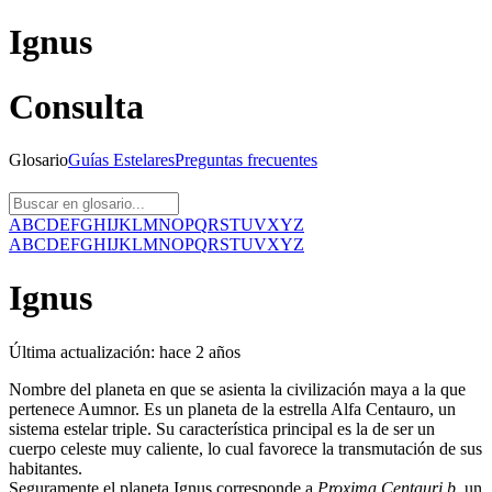
Ignus
Consulta
Glosario
Guías
Estelares
Preguntas
frecuentes
A
B
C
D
E
F
G
H
I
J
K
L
M
N
O
P
Q
R
S
T
U
V
X
Y
Z
A
B
C
D
E
F
G
H
I
J
K
L
M
N
O
P
Q
R
S
T
U
V
X
Y
Z
Ignus
Última actualización:
hace 2 años
Nombre del planeta en que se asienta la civilización maya a la que
pertenece Aumnor. Es un planeta de la estrella Alfa Centauro, un
sistema estelar triple. Su característica principal es la de ser un
cuerpo celeste muy caliente, lo cual favorece la transmutación de sus
habitantes.
Seguramente el planeta Ignus corresponde a
Proxima Centauri b
, un