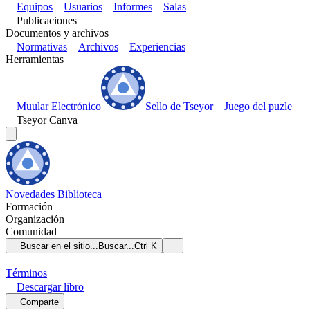
Equipos
Usuarios
Informes
Salas
Publicaciones
Documentos y archivos
Normativas
Archivos
Experiencias
Herramientas
Muular Electrónico
Sello de Tseyor
Juego del puzle
Tseyor Canva
Novedades
Biblioteca
Formación
Organización
Comunidad
Buscar en el sitio...
Buscar...
Ctrl K
Términos
Descargar
libro
Comparte