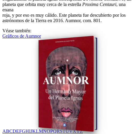
planeta que orbita muy cerca de la estrella
Proxima Centauri
, una
enana
roja, y por eso es muy cálido. Este planeta fue descubierto por los
astrónomos de la Tierra en 2016. Aumnor, com. 801.
Véase también:
Gráficos de Aumnor
A
B
C
D
E
F
G
H
I
J
K
L
M
N
O
P
Q
R
S
T
U
V
X
Y
Z