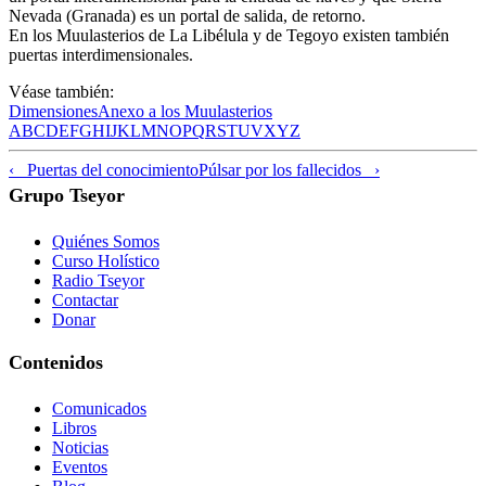
Nevada (Granada) es un portal de salida, de retorno.
En los Muulasterios de La Libélula y de Tegoyo existen también
puertas interdimensionales.
Véase también:
Dimensiones
Anexo a los Muulasterios
A
B
C
D
E
F
G
H
I
J
K
L
M
N
O
P
Q
R
S
T
U
V
X
Y
Z
‹ Puertas del conocimiento
Púlsar por los fallecidos ›
Grupo Tseyor
Quiénes Somos
Curso Holístico
Radio Tseyor
Contactar
Donar
Contenidos
Comunicados
Libros
Noticias
Eventos