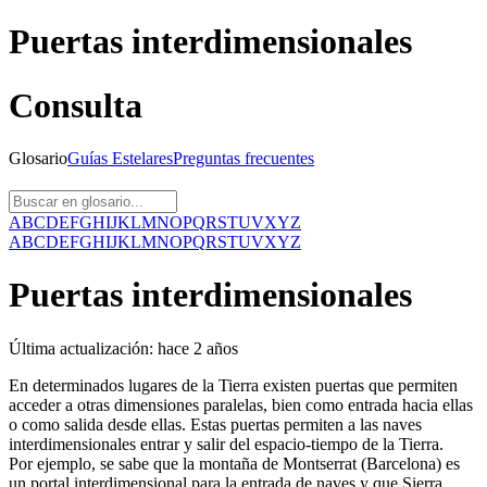
Puertas interdimensionales
Consulta
Glosario
Guías
Estelares
Preguntas
frecuentes
A
B
C
D
E
F
G
H
I
J
K
L
M
N
O
P
Q
R
S
T
U
V
X
Y
Z
A
B
C
D
E
F
G
H
I
J
K
L
M
N
O
P
Q
R
S
T
U
V
X
Y
Z
Puertas interdimensionales
Última actualización:
hace 2 años
En determinados lugares de la Tierra existen puertas que permiten
acceder a otras dimensiones paralelas, bien como entrada hacia ellas
o como salida desde ellas. Estas puertas permiten a las naves
interdimensionales entrar y salir del espacio-tiempo de la Tierra.
Por ejemplo, se sabe que la montaña de Montserrat (Barcelona) es
un portal interdimensional para la entrada de naves y que Sierra