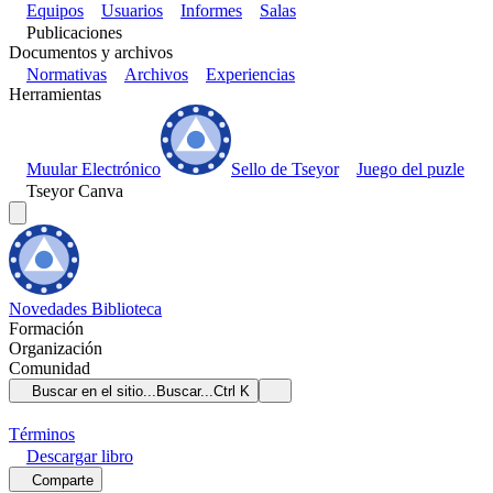
Equipos
Usuarios
Informes
Salas
Publicaciones
Documentos y archivos
Normativas
Archivos
Experiencias
Herramientas
Muular Electrónico
Sello de Tseyor
Juego del puzle
Tseyor Canva
Novedades
Biblioteca
Formación
Organización
Comunidad
Buscar en el sitio...
Buscar...
Ctrl K
Términos
Descargar
libro
Comparte