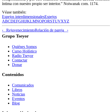
íntima con nuestro propio ser interior.” Noiwanak com. 1174.
Véase también:
Espejos interdimensionales
Espejos
A
B
C
D
E
F
G
H
I
J
K
L
M
N
O
P
Q
R
S
T
U
V
X
Y
Z
‹ Rejuvenecimiento
Relación de pareja ›
Grupo Tseyor
Quiénes Somos
Curso Holístico
Radio Tseyor
Contactar
Donar
Contenidos
Comunicados
Libros
Noticias
Eventos
Blog