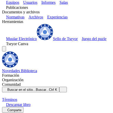
Equipos
Usuarios
Informes
Salas
Publicaciones
Documentos y archivos
Normativas
Archivos
Experiencias
Herramientas
Muular Electrónico
Sello de Tseyor
Juego del puzle
Tseyor Canva
Novedades
Biblioteca
Formación
Organización
Comunidad
Buscar en el sitio...
Buscar...
Ctrl K
Términos
Descargar
libro
Comparte