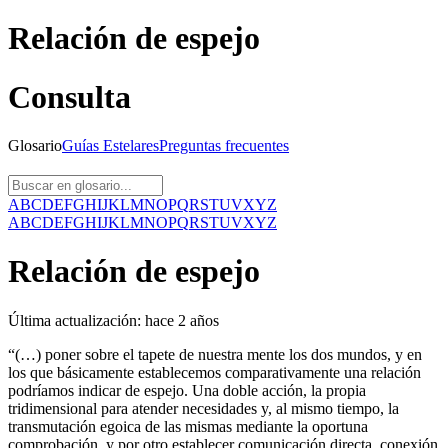
Relación de espejo
Consulta
Glosario
Guías
Estelares
Preguntas
frecuentes
A
B
C
D
E
F
G
H
I
J
K
L
M
N
O
P
Q
R
S
T
U
V
X
Y
Z
A
B
C
D
E
F
G
H
I
J
K
L
M
N
O
P
Q
R
S
T
U
V
X
Y
Z
Relación de espejo
Última actualización:
hace 2 años
“(…) poner sobre el tapete de nuestra mente los dos mundos, y en
los que básicamente establecemos comparativamente una relación
podríamos indicar de espejo. Una doble acción, la propia
tridimensional para atender necesidades y, al mismo tiempo, la
transmutación egoica de las mismas mediante la oportuna
comprobación, y por otro establecer comunicación directa, conexión