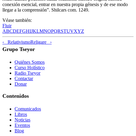
conexión esencial, entrar en nuestra propia génesis y de ese modo
llegar a la comprensión”. Shilcars com. 1249.
Véase también:
Fluir
A
B
C
D
E
F
G
H
I
J
K
L
M
N
O
P
Q
R
S
T
U
V
X
Y
Z
‹ Relativismo
Religare ›
Grupo Tseyor
Quiénes Somos
Curso Holístico
Radio Tseyor
Contactar
Donar
Contenidos
Comunicados
Libros
Noticias
Eventos
Blog