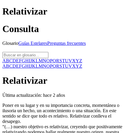
Relativizar
Consulta
Glosario
Guías
Estelares
Preguntas
frecuentes
A
B
C
D
E
F
G
H
I
J
K
L
M
N
O
P
Q
R
S
T
U
V
X
Y
Z
A
B
C
D
E
F
G
H
I
J
K
L
M
N
O
P
Q
R
S
T
U
V
X
Y
Z
Relativizar
Última actualización:
hace 2 años
Poner en su lugar y en su importancia concreta, momentánea o
ilusoria un hecho, un acontecimiento o una situación. En este
sentido se dice que todo es relativo. Relativizar conlleva el
desapego.
“(…) nuestro objetivo es relativizar, creyendo que positivamente
relativizando podemos hallar realmente nuestro origen, nuestra