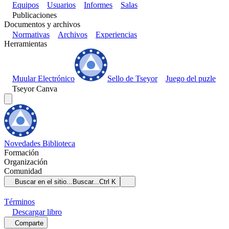
Equipos
Usuarios
Informes
Salas
Publicaciones
Documentos y archivos
Normativas
Archivos
Experiencias
Herramientas
Muular Electrónico
Sello de Tseyor
Juego del puzle
Tseyor Canva
Novedades
Biblioteca
Formación
Organización
Comunidad
Buscar en el sitio...
Buscar...
Ctrl K
Términos
Descargar
libro
Comparte