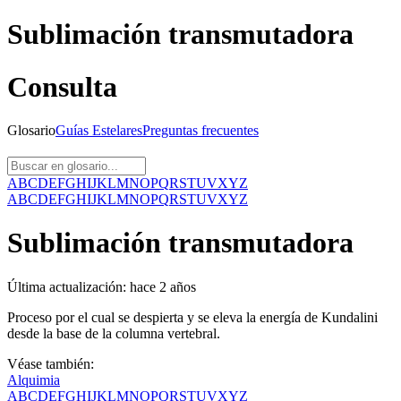
Sublimación transmutadora
Consulta
Glosario
Guías
Estelares
Preguntas
frecuentes
A
B
C
D
E
F
G
H
I
J
K
L
M
N
O
P
Q
R
S
T
U
V
X
Y
Z
A
B
C
D
E
F
G
H
I
J
K
L
M
N
O
P
Q
R
S
T
U
V
X
Y
Z
Sublimación transmutadora
Última actualización:
hace 2 años
Proceso por el cual se despierta y se eleva la energía de Kundalini
desde la base de la columna vertebral.
Véase también:
Alquimia
A
B
C
D
E
F
G
H
I
J
K
L
M
N
O
P
Q
R
S
T
U
V
X
Y
Z