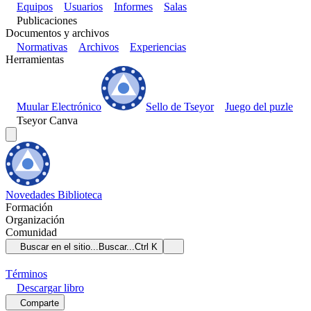
Equipos
Usuarios
Informes
Salas
Publicaciones
Documentos y archivos
Normativas
Archivos
Experiencias
Herramientas
Muular Electrónico
Sello de Tseyor
Juego del puzle
Tseyor Canva
Novedades
Biblioteca
Formación
Organización
Comunidad
Buscar en el sitio...
Buscar...
Ctrl K
Términos
Descargar
libro
Comparte