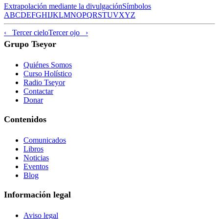
Extrapolación mediante la divulgación
Símbolos
A
B
C
D
E
F
G
H
I
J
K
L
M
N
O
P
Q
R
S
T
U
V
X
Y
Z
‹ Tercer cielo
Tercer ojo ›
Grupo Tseyor
Quiénes Somos
Curso Holístico
Radio Tseyor
Contactar
Donar
Contenidos
Comunicados
Libros
Noticias
Eventos
Blog
Información legal
Aviso legal