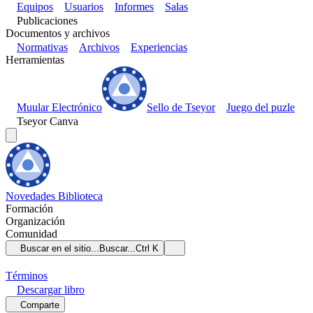
Equipos
Usuarios
Informes
Salas
Publicaciones
Documentos y archivos
Normativas
Archivos
Experiencias
Herramientas
Muular Electrónico
Sello de Tseyor
Juego del puzle
Tseyor Canva
Novedades
Biblioteca
Formación
Organización
Comunidad
Buscar en el sitio...
Buscar...
Ctrl K
Términos
Descargar
libro
Comparte