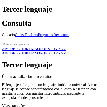
Tercer lenguaje
Consulta
Glosario
Guías
Estelares
Preguntas
frecuentes
A
B
C
D
E
F
G
H
I
J
K
L
M
N
O
P
Q
R
S
T
U
V
X
Y
Z
A
B
C
D
E
F
G
H
I
J
K
L
M
N
O
P
Q
R
S
T
U
V
X
Y
Z
Tercer lenguaje
Última actualización:
hace 2 años
El lenguaje del espíritu, un lenguaje simbólico universal. A este
lenguaje se accede conectándonos con nuestro ser interior, con
nuestra réplica, con nuestra micropartícula, mediante la
extrapolación del pensamiento.
Véase también: