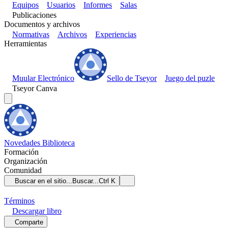
Equipos
Usuarios
Informes
Salas
Publicaciones
Documentos y archivos
Normativas
Archivos
Experiencias
Herramientas
Muular Electrónico
Sello de Tseyor
Juego del puzle
Tseyor Canva
Novedades
Biblioteca
Formación
Organización
Comunidad
Buscar en el sitio...
Buscar...
Ctrl K
Términos
Descargar
libro
Comparte