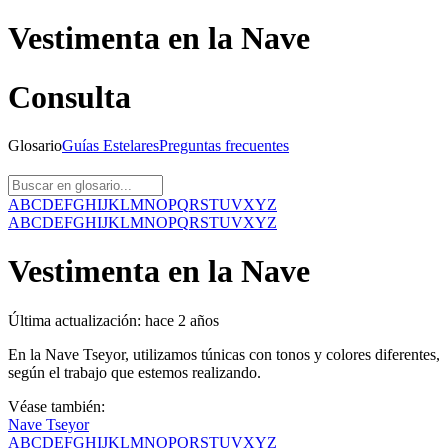
Vestimenta en la Nave
Consulta
Glosario
Guías
Estelares
Preguntas
frecuentes
A
B
C
D
E
F
G
H
I
J
K
L
M
N
O
P
Q
R
S
T
U
V
X
Y
Z
A
B
C
D
E
F
G
H
I
J
K
L
M
N
O
P
Q
R
S
T
U
V
X
Y
Z
Vestimenta en la Nave
Última actualización:
hace 2 años
En la Nave Tseyor, utilizamos túnicas con tonos y colores diferentes,
según el trabajo que estemos realizando.
Véase también:
Nave Tseyor
A
B
C
D
E
F
G
H
I
J
K
L
M
N
O
P
Q
R
S
T
U
V
X
Y
Z