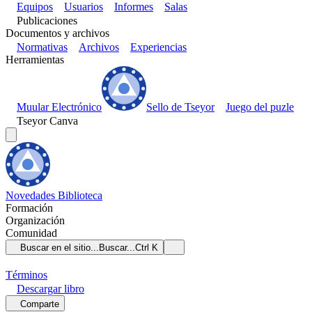
Equipos
Usuarios
Informes
Salas
Publicaciones
Documentos y archivos
Normativas
Archivos
Experiencias
Herramientas
Muular Electrónico
Sello de Tseyor
Juego del puzle
Tseyor Canva
Novedades
Biblioteca
Formación
Organización
Comunidad
Buscar en el sitio...
Buscar...
Ctrl K
Términos
Descargar
libro
Comparte