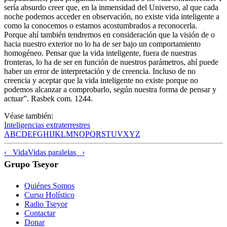
sería absurdo creer que, en la inmensidad del Universo, al que cada
noche podemos acceder en observación, no existe vida inteligente a
como la conocemos o estamos acostumbrados a reconocerla.
Porque ahí también tendremos en consideración que la visión de o
hacia nuestro exterior no lo ha de ser bajo un comportamiento
homogéneo. Pensar que la vida inteligente, fuera de nuestras
fronteras, lo ha de ser en función de nuestros parámetros, ahí puede
haber un error de interpretación y de creencia. Incluso de no
creencia y aceptar que la vida inteligente no existe porque no
podemos alcanzar a comprobarlo, según nuestra forma de pensar y
actuar”. Rasbek com. 1244.
Véase también:
Inteligencias extraterrestres
A
B
C
D
E
F
G
H
I
J
K
L
M
N
O
P
Q
R
S
T
U
V
X
Y
Z
‹ Vida
Vidas paralelas ›
Grupo Tseyor
Quiénes Somos
Curso Holístico
Radio Tseyor
Contactar
Donar