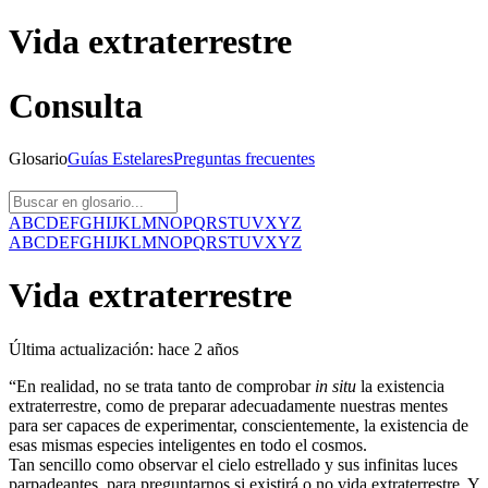
Vida extraterrestre
Consulta
Glosario
Guías
Estelares
Preguntas
frecuentes
A
B
C
D
E
F
G
H
I
J
K
L
M
N
O
P
Q
R
S
T
U
V
X
Y
Z
A
B
C
D
E
F
G
H
I
J
K
L
M
N
O
P
Q
R
S
T
U
V
X
Y
Z
Vida extraterrestre
Última actualización:
hace 2 años
“En realidad, no se trata tanto de comprobar
in situ
la existencia
extraterrestre, como de preparar adecuadamente nuestras mentes
para ser capaces de experimentar, conscientemente, la existencia de
esas mismas especies inteligentes en todo el cosmos.
Tan sencillo como observar el cielo estrellado y sus infinitas luces
parpadeantes, para preguntarnos si existirá o no vida extraterrestre. Y