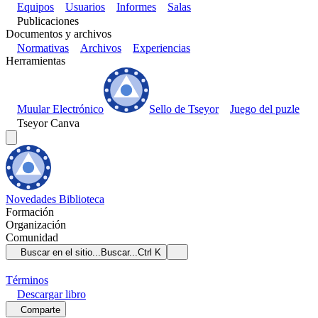
Equipos
Usuarios
Informes
Salas
Publicaciones
Documentos y archivos
Normativas
Archivos
Experiencias
Herramientas
Muular Electrónico
Sello de Tseyor
Juego del puzle
Tseyor Canva
Novedades
Biblioteca
Formación
Organización
Comunidad
Buscar en el sitio...
Buscar...
Ctrl K
Términos
Descargar
libro
Comparte