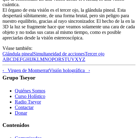
cuántica.
El órgano de esta visión es el tercer ojo, la glándula pineal. Esta
despertará súbitamente, de una forma brutal, pero sin peligro para
nuestro equilibrio, gracias al rayo sincronizador. El hecho de la en la
3D la luz se fragmente hace que veamos solamente una cara de cada
objeto y no todas sus caras al mismo tiempo, como es posible
apreciarlas desde la visión estereoscópica.
Véase también:
Glándula pineal
Simultaneidad de acciones
Tercer ojo
A
B
C
D
E
F
G
H
I
J
K
L
M
N
O
P
Q
R
S
T
U
V
X
Y
Z
‹ Virgen de Montserrat
Visión holográfica ›
Grupo Tseyor
Quiénes Somos
Curso Holístico
Radio Tseyor
Contactar
Donar
Contenidos