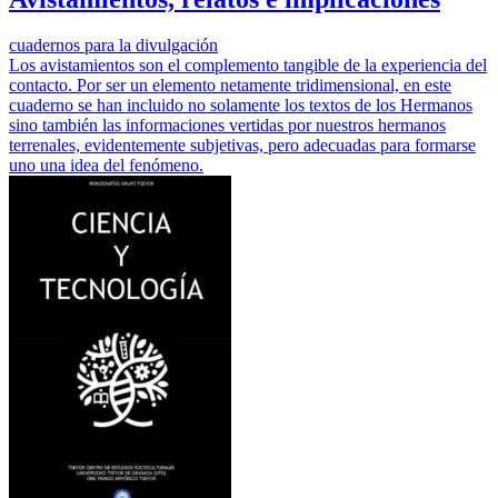
cuadernos para la divulgación
Los avistamientos son el complemento tangible de la experiencia del
contacto. Por ser un elemento netamente tridimensional, en este
cuaderno se han incluido no solamente los textos de los Hermanos
sino también las informaciones vertidas por nuestros hermanos
terrenales, evidentemente subjetivas, pero adecuadas para formarse
uno una idea del fenómeno.