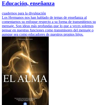
Educación, enseñanza
cuadernos para la divulgación
Los Hermanos nos han hablado de temas de enseñanza al
comentarnos su enfoque respecto a su forma de transmitirnos su
mensaje. Son ideas más profundas que lo que a veces solemos
pensar en nuestras funciones como transmisores del mensaje o
aunque sea como educadores de nuestros propios hijos.