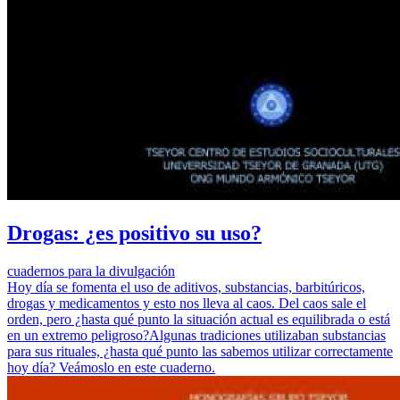
Drogas: ¿es positivo su uso?
cuadernos para la divulgación
Hoy día se fomenta el uso de aditivos, substancias, barbitúricos,
drogas y medicamentos y esto nos lleva al caos. Del caos sale el
orden, pero ¿hasta qué punto la situación actual es equilibrada o está
en un extremo peligroso?Algunas tradiciones utilizaban substancias
para sus rituales, ¿hasta qué punto las sabemos utilizar correctamente
hoy día? Veámoslo en este cuaderno.