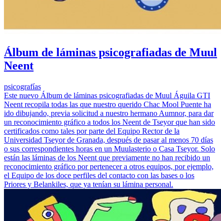
Álbum de láminas psicografiadas de Muul
Neent
psicografías
Este nuevo Álbum de láminas psicografiadas de Muul Águila GTI
Neent recopila todas las que nuestro querido Chac Mool Puente ha
ido dibujando, previa solicitud a nuestro hermano Aumnor, para dar
un reconocimiento gráfico a todos los Neent de Tseyor que han sido
certificados como tales por parte del Equipo Rector de la
Universidad Tseyor de Granada, después de pasar al menos 70 días
o sus correspondientes horas en un Muulasterio o Casa Tseyor. Solo
están las láminas de los Neent que previamente no han recibido un
reconocimiento gráfico por pertenecer a otros equipos, por ejemplo,
el Equipo de los doce perfiles del contacto con las bases o los
Priores y Belankiles, que ya tenían su lámina personal.