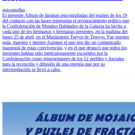
psicografías
El presente Álbum de láminas psicografiadas del equipo de los 19
del contacto con las bases representa el reconocimiento gráfico que
la Confederación de Mundos Habitados de la Galaxia ha hecho a
cada uno de los hermanos y hermanas presentes, en la mañana del
lunes 25 de abril, en el Muulasterio Tseyor de Tegoyo. Fue nuestro
guía, maestro y mentor Aumnor el que nos dio un comunicado
inaugural de estas convivencias, y en el que destacó que todos los
presentes habían sido meticulosamente escogidos por la
Confederación como representantes de los 12 perfiles y fractales
para la recepción y difusión de una energía que por su
intermediación se llevó a cabo.