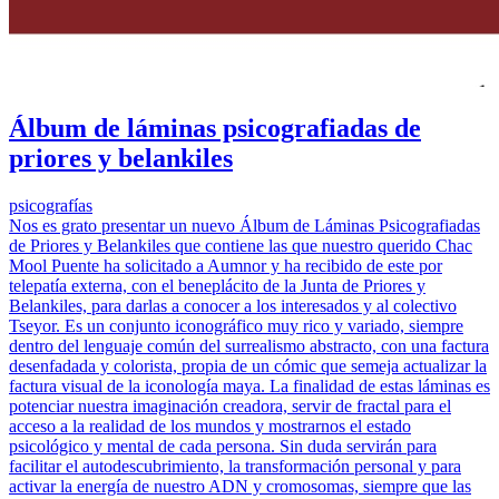
Álbum de láminas psicografiadas de
priores y belankiles
psicografías
Nos es grato presentar un nuevo Álbum de Láminas Psicografiadas
de Priores y Belankiles que contiene las que nuestro querido Chac
Mool Puente ha solicitado a Aumnor y ha recibido de este por
telepatía externa, con el beneplácito de la Junta de Priores y
Belankiles, para darlas a conocer a los interesados y al colectivo
Tseyor. Es un conjunto iconográfico muy rico y variado, siempre
dentro del lenguaje común del surrealismo abstracto, con una factura
desenfadada y colorista, propia de un cómic que semeja actualizar la
factura visual de la iconología maya. La finalidad de estas láminas es
potenciar nuestra imaginación creadora, servir de fractal para el
acceso a la realidad de los mundos y mostrarnos el estado
psicológico y mental de cada persona. Sin duda servirán para
facilitar el autodescubrimiento, la transformación personal y para
activar la energía de nuestro ADN y cromosomas, siempre que las