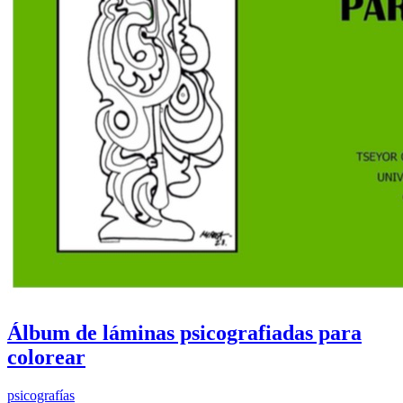
Álbum de láminas psicografiadas para
colorear
psicografías