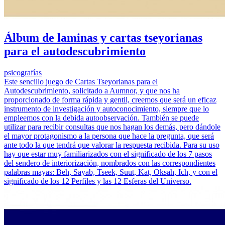
Álbum de laminas y cartas tseyorianas
para el autodescubrimiento
psicografías
Este sencillo juego de Cartas Tseyorianas para el
Autodescubrimiento, solicitado a Aumnor, y que nos ha
proporcionado de forma rápida y gentil, creemos que será un eficaz
instrumento de investigación y autoconocimiento, siempre que lo
empleemos con la debida autoobservación. También se puede
utilizar para recibir consultas que nos hagan los demás, pero dándole
el mayor protagonismo a la persona que hace la pregunta, que será
ante todo la que tendrá que valorar la respuesta recibida. Para su uso
hay que estar muy familiarizados con el significado de los 7 pasos
del sendero de interiorización, nombrados con las correspondientes
palabras mayas: Beh, Sayab, Tseek, Suut, Kat, Oksah, Ich, y con el
significado de los 12 Perfiles y las 12 Esferas del Universo.