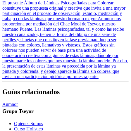
El presente Álbum de Láminas Psicografiadas para Colorear
constituye una propuesta original y creativa que invita a una mayor
participación en el proceso de observación, estudio, meditación y
trabajo con las láminas que nuestro hermano mayor Aumnor nos
proporciona por mediación del Chac Mool de Tseyor, nuestro
hermano Puente. Las láminas psicografiadas, tal y como las recibe
nuestro canalizador, tienen la forma del dibujo de una serie de
perfiles y siluetas que constituyen la fase previa para luego ser
pintadas con colores, llamativos y vistosos. Estos gráficos sin
colorear nos pueden servir de base para una actividad de
cooperación creativa con algunas de estas láminas, dándole por
nuestra parte los colores que nos muestra la lámina modelo. Por ello,
la presentación de estas láminas va precedida por la lámina ya
pintada y coloreada, y debajo aparece la lámina sin colores, que
invita a una participación pictórica por nuestra parte.
Guías relacionados
Aumnor
Grupo Tseyor
Quiénes Somos
Curso Holístico