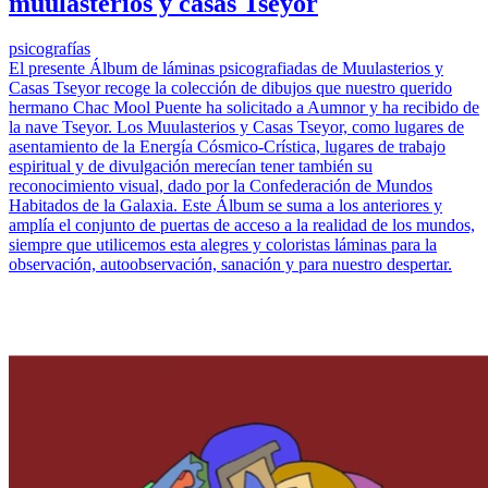
muulasterios y casas Tseyor
psicografías
El presente Álbum de láminas psicografiadas de Muulasterios y
Casas Tseyor recoge la colección de dibujos que nuestro querido
hermano Chac Mool Puente ha solicitado a Aumnor y ha recibido de
la nave Tseyor. Los Muulasterios y Casas Tseyor, como lugares de
asentamiento de la Energía Cósmico-Crística, lugares de trabajo
espiritual y de divulgación merecían tener también su
reconocimiento visual, dado por la Confederación de Mundos
Habitados de la Galaxia. Este Álbum se suma a los anteriores y
amplía el conjunto de puertas de acceso a la realidad de los mundos,
siempre que utilicemos esta alegres y coloristas láminas para la
observación, autoobservación, sanación y para nuestro despertar.