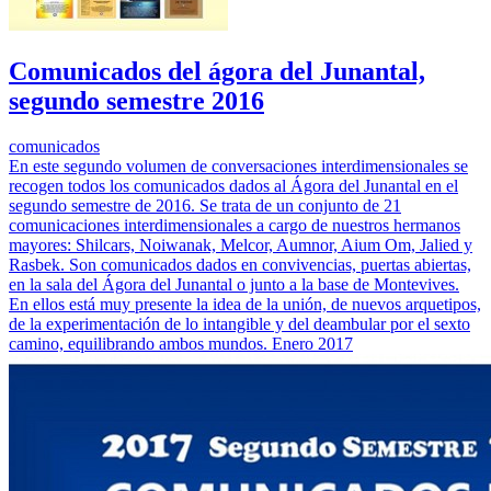
Comunicados del ágora del Junantal,
segundo semestre 2016
comunicados
En este segundo volumen de conversaciones interdimensionales se
recogen todos los comunicados dados al Ágora del Junantal en el
segundo semestre de 2016. Se trata de un conjunto de 21
comunicaciones interdimensionales a cargo de nuestros hermanos
mayores: Shilcars, Noiwanak, Melcor, Aumnor, Aium Om, Jalied y
Rasbek. Son comunicados dados en convivencias, puertas abiertas,
en la sala del Ágora del Junantal o junto a la base de Montevives.
En ellos está muy presente la idea de la unión, de nuevos arquetipos,
de la experimentación de lo intangible y del deambular por el sexto
camino, equilibrando ambos mundos. Enero 2017