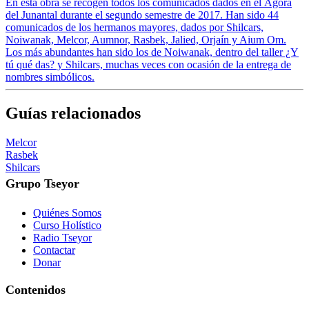
En esta obra se recogen todos los comunicados dados en el Ágora
del Junantal durante el segundo semestre de 2017. Han sido 44
comunicados de los hermanos mayores, dados por Shilcars,
Noiwanak, Melcor, Aumnor, Rasbek, Jalied, Orjaín y Aium Om.
Los más abundantes han sido los de Noiwanak, dentro del taller ¿Y
tú qué das? y Shilcars, muchas veces con ocasión de la entrega de
nombres simbólicos.
Guías relacionados
Melcor
Rasbek
Shilcars
Grupo Tseyor
Quiénes Somos
Curso Holístico
Radio Tseyor
Contactar
Donar
Contenidos