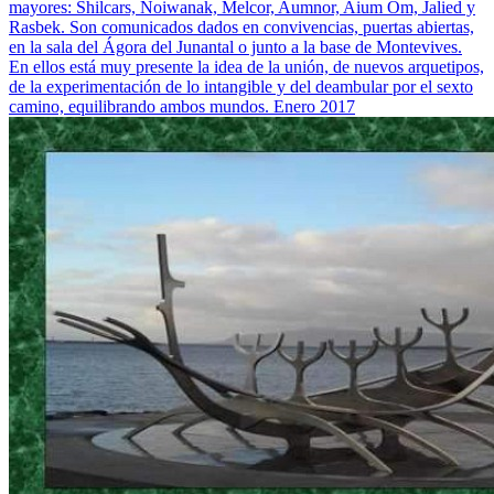
mayores: Shilcars, Noiwanak, Melcor, Aumnor, Aium Om, Jalied y
Rasbek. Son comunicados dados en convivencias, puertas abiertas,
en la sala del Ágora del Junantal o junto a la base de Montevives.
En ellos está muy presente la idea de la unión, de nuevos arquetipos,
de la experimentación de lo intangible y del deambular por el sexto
camino, equilibrando ambos mundos. Enero 2017