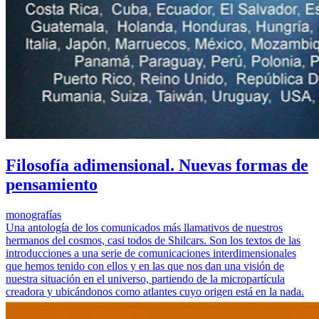
Filosofía adimensional. Nuevas formas de
pensamiento
monografías
Una antología de los comunicados más llamativos de nuestros
hermanos del cosmos, casi todos de Shilcars. Son los textos de las
introducciones a una serie de comunicaciones interdimensionales
que hemos tenido con ellos y en las que nos dan una visión de
nuestra situación en el universo, partiendo de la micropartícula
creadora y ubicándonos como atlantes cuyo origen está en la nada.