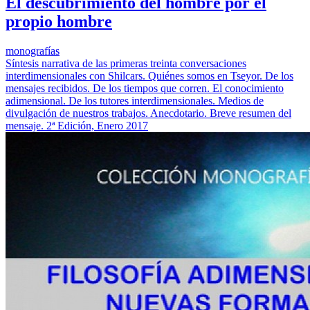
El descubrimiento del hombre por el
propio hombre
monografías
Síntesis narrativa de las primeras treinta conversaciones
interdimensionales con Shilcars. Quiénes somos en Tseyor. De los
mensajes recibidos. De los tiempos que corren. El conocimiento
adimensional. De los tutores interdimensionales. Medios de
divulgación de nuestros trabajos. Anecdotario. Breve resumen del
mensaje. 2ª Edición, Enero 2017