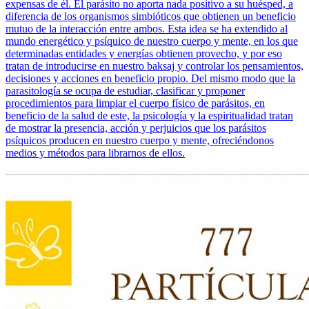
expensas de él. El parásito no aporta nada positivo a su huésped, a
diferencia de los organismos simbióticos que obtienen un beneficio
mutuo de la interacción entre ambos. Esta idea se ha extendido al
mundo energético y psíquico de nuestro cuerpo y mente, en los que
determinadas entidades y energías obtienen provecho, y por eso
tratan de introducirse en nuestro baksaj y controlar los pensamientos,
decisiones y acciones en beneficio propio. Del mismo modo que la
parasitología se ocupa de estudiar, clasificar y proponer
procedimientos para limpiar el cuerpo físico de parásitos, en
beneficio de la salud de este, la psicología y la espiritualidad tratan
de mostrar la presencia, acción y perjuicios que los parásitos
psíquicos producen en nuestro cuerpo y mente, ofreciéndonos
medios y métodos para librarnos de ellos.