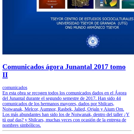
Comunicados ágora Junantal 2017 tomo
II
comunicados
En esta obra se recogen todos los comunicados dados en el Ágora
del Junantal durante el segundo semestre de 2017. Han sido 44
comunicados de los hermanos mayores, dados por Shilcars,
Noiwanak, Melcor, Aumnor, Rasbek, Jalied, Orjaín y Aium Om.
Los más abundantes han sido los de Noiwanak, dentro del taller ¿Y
tú qué das? y Shilcars, muchas veces con ocasión de la entrega de
nombres simbólicos.