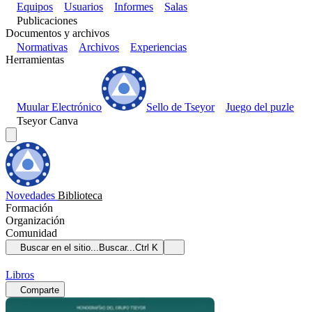
Equipos
Usuarios
Informes
Salas
Publicaciones
Documentos y archivos
Normativas
Archivos
Experiencias
Herramientas
Muular Electrónico
Sello de Tseyor
Juego del puzle
Tseyor Canva
Novedades
Biblioteca
Formación
Organización
Comunidad
Buscar en el sitio...
Buscar...
Ctrl K
Libros
Comparte