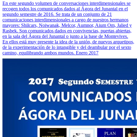
En este segundo volumen de conversaciones interdimensionales se
recogen todos los comunicados dados al Ágora del Junantal en el
segundo semestre de 2016. Se trata de un conjunto de 21
comunicaciones interdimensionales a cargo de nuestros hermanos
mayores: Shilcars, Noiwanak, Melcor, Aumnor, Aium Om, Jalied y
Rasbek. Son comunicados dados en convivencias, puertas abiertas,
en la sala del Ágora del Junantal o junto a la base de Montevives.
En ellos está muy presente la idea de la unión, de nuevos arquetipos,
de la experimentación de lo intangible y del deambular por el sexto
camino, equilibrando ambos mundos. Enero 2017