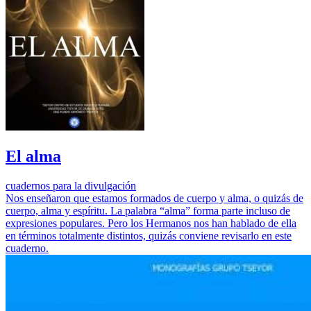
El alma
cuadernos para la divulgación
Nos enseñaron que estamos formados de cuerpo y alma, o quizás de
cuerpo, alma y espíritu. La palabra “alma” forma parte incluso de
expresiones populares. Pero los Hermanos nos han hablado de ella
en términos totalmente distintos, quizás conviene revisarlo en este
cuaderno.