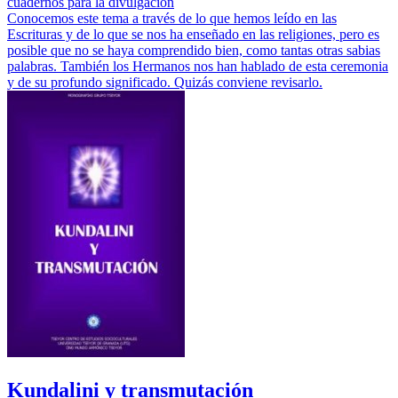
cuadernos para la divulgación
Conocemos este tema a través de lo que hemos leído en las
Escrituras y de lo que se nos ha enseñado en las religiones, pero es
posible que no se haya comprendido bien, como tantas otras sabias
palabras. También los Hermanos nos han hablado de esta ceremonia
y de su profundo significado. Quizás conviene revisarlo.
Kundalini y transmutación