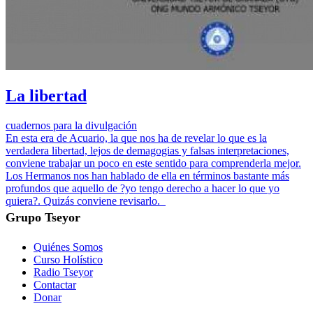
La libertad
cuadernos para la divulgación
En esta era de Acuario, la que nos ha de revelar lo que es la
verdadera libertad, lejos de demagogias y falsas interpretaciones,
conviene trabajar un poco en este sentido para comprenderla mejor.
Los Hermanos nos han hablado de ella en términos bastante más
profundos que aquello de ?yo tengo derecho a hacer lo que yo
quiera?. Quizás conviene revisarlo.
Grupo Tseyor
Quiénes Somos
Curso Holístico
Radio Tseyor
Contactar
Donar