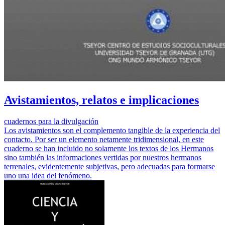
Avistamientos, relatos e implicaciones
cuadernos para la divulgación
Los avistamientos son el complemento tangible de la experiencia del
contacto. Por ser un elemento netamente tridimensional, en este
cuaderno se han incluido no solamente los textos de los Hermanos
sino también las informaciones vertidas por nuestros hermanos
terrenales, evidentemente subjetivas, pero adecuadas para formarse
uno una idea del fenómeno.