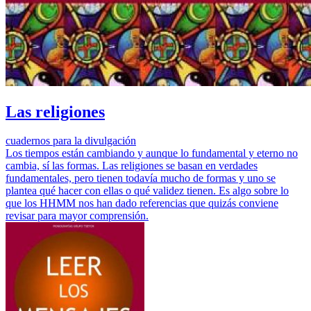
Las religiones
cuadernos para la divulgación
Los tiempos están cambiando y aunque lo fundamental y eterno no
cambia, sí las formas. Las religiones se basan en verdades
fundamentales, pero tienen todavía mucho de formas y uno se
plantea qué hacer con ellas o qué validez tienen. Es algo sobre lo
que los HHMM nos han dado referencias que quizás conviene
revisar para mayor comprensión.