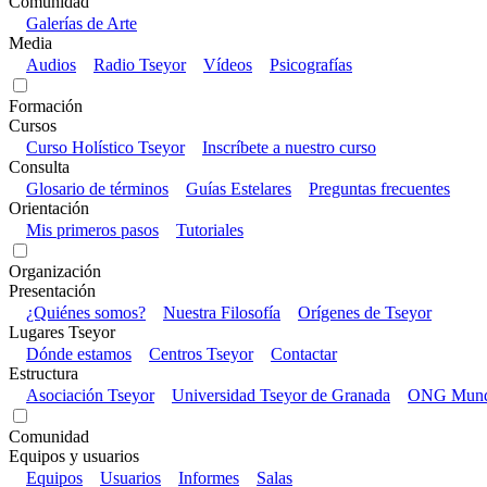
Comunidad
Galerías de Arte
Media
Audios
Radio Tseyor
Vídeos
Psicografías
Formación
Cursos
Curso Holístico Tseyor
Inscríbete a nuestro curso
Consulta
Glosario de términos
Guías Estelares
Preguntas frecuentes
Orientación
Mis primeros pasos
Tutoriales
Organización
Presentación
¿Quiénes somos?
Nuestra Filosofía
Orígenes de Tseyor
Lugares Tseyor
Dónde estamos
Centros Tseyor
Contactar
Estructura
Asociación Tseyor
Universidad Tseyor de Granada
ONG Mundo
Comunidad
Equipos y usuarios
Equipos
Usuarios
Informes
Salas