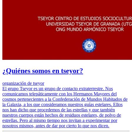
¿Quiénes somos en tseyor?
organización de tseyor
El grupo Tseyor es un grupo de contacto extraterrestre. Nos
comunicamos telepáticamente con los Hermanos Mayores del
cosmos pertenecientes a la Confederación de Mundos Habitados de
la Galaxia, a los que consideramos nuestros guías estelares. Ellos
nos han dicho que procedemos de las estrellas y que también
nuestros cuerpos están hechos de residuos estelares, de polvo de
estrellas. Pero al mismo tiempo nos invitan a experimentar por
nosotros mismos, antes de dar por cierto lo que nos dicen.