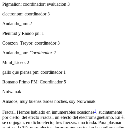
Pigmalion: coordinador: evaluacion 3
electronpm: coordinador 3
Andando_pm:
2
Plenitud y Raudo pn: 1
Corazon_Tseyor: coordinador 3
Andando_pm:
Corrdinador 2
Muul_Liceo: 2
gallo que piensa pm: coordinador 1
Romano Primo PM: Coordinador 5
Noiwanak
Amados, muy buenas tardes noches, soy Noiwanak.
1
Fractal. Hemos hablado en innumerables ocasiones
, sucintamente
por cierto, del efecto Fractal, un efecto del electromagnetismo. En él
se conjugan, en dicho efecto, tres fuerzas: una tríada. Para plasmar
aquí, en la 3D, unos efectos ilusorios que sustentan la conformación