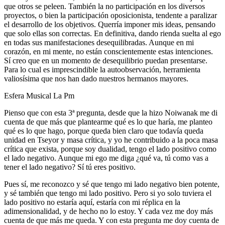
que otros se peleen. También la no participación en los diversos
proyectos, o bien la participación oposicionista, tendente a paralizar
el desarrollo de los objetivos. Querría imponer mis ideas, pensando
que solo ellas son correctas. En definitiva, dando rienda suelta al ego
en todas sus manifestaciones desequilibradas. Aunque en mi
corazón, en mi mente, no están conscientemente estas intenciones.
Sí creo que en un momento de desequilibrio puedan presentarse.
Para lo cual es imprescindible la autoobservación, herramienta
valiosísima que nos han dado nuestros hermanos mayores.
Esfera Musical La Pm
Pienso que con esta 3ª pregunta, desde que la hizo Noiwanak me di
cuenta de que más que plantearme qué es lo que haría, me planteo
qué es lo que hago, porque queda bien claro que todavía queda
unidad en Tseyor y masa crítica, y yo he contribuido a la poca masa
crítica que exista, porque soy dualidad, tengo el lado positivo como
el lado negativo. Aunque mi ego me diga ¿qué va, tú como vas a
tener el lado negativo? Sí tú eres positivo.
Pues sí, me reconozco y sé que tengo mi lado negativo bien potente,
y sé también que tengo mi lado positivo. Pero si yo solo tuviera el
lado positivo no estaría aquí, estaría con mi réplica en la
adimensionalidad, y de hecho no lo estoy. Y cada vez me doy más
cuenta de que más me queda. Y con esta pregunta me doy cuenta de