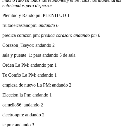
mucho rato en todas las reuniones y entre risas nos mantendrías
entretenidos pero dispersos
Plenitud y Raudo pn: PLENITUD 1
frutodelcastanopm:
andando 6
predica corazon pm:
predica corazon: andando pm 6
Corazon_Tseyor: andando 2
sala y puente_1: para andando 5 de sala
Orden La PM: andando pm 1
Te Confio La PM: andando 1
empieza de nuevo La PM: andando 2
Eleccion la Pm: andando 1
camello56: andando 2
electronpm: andando 2
te pm: andando 3