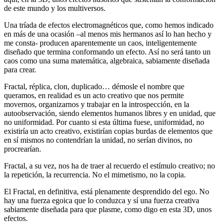
de este mundo y los multiversos.
Una tríada de efectos electromagnéticos que, como hemos indicado
en más de una ocasión –al menos mis hermanos así lo han hecho y
me consta- producen aparentemente un caos, inteligentemente
diseñado que termina conformando un efecto. Así no será tanto un
caos como una suma matemática, algebraica, sabiamente diseñada
para crear.
Fractal, réplica, clon, duplicado… démosle el nombre que
queramos, en realidad es un acto creativo que nos permite
movernos, organizarnos y trabajar en la introspección, en la
autoobservación, siendo elementos humanos libres y en unidad, que
no uniformidad. Por cuanto si esta última fuese, uniformidad, no
existiría un acto creativo, existirían copias burdas de elementos que
en sí mismos no contendrían la unidad, no serían divinos, no
procrearían.
Fractal, a su vez, nos ha de traer al recuerdo el estímulo creativo; no
la repetición, la recurrencia. No el mimetismo, no la copia.
El Fractal, en definitiva, está plenamente desprendido del ego. No
hay una fuerza egoica que lo conduzca y sí una fuerza creativa
sabiamente diseñada para que plasme, como digo en esta 3D, unos
efectos.