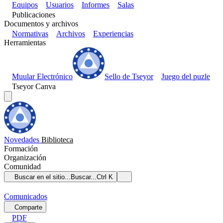
Equipos
Usuarios
Informes
Salas
Publicaciones
Documentos y archivos
Normativas
Archivos
Experiencias
Herramientas
Muular Electrónico
Sello de Tseyor
Juego del puzle
Tseyor Canva
Novedades
Biblioteca
Formación
Organización
Comunidad
Buscar en el sitio...
Buscar...
Ctrl K
Comunicados
Comparte
PDF