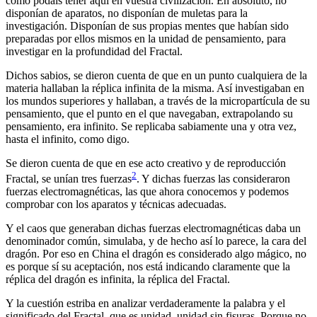
como podáis tener aquí en vuestra civilización. En absoluto, no
disponían de aparatos, no disponían de muletas para la
investigación. Disponían de sus propias mentes que habían sido
preparadas por ellos mismos en la unidad de pensamiento, para
investigar en la profundidad del Fractal.
Dichos sabios, se dieron cuenta de que en un punto cualquiera de la
materia hallaban la réplica infinita de la misma. Así investigaban en
los mundos superiores y hallaban, a través de la micropartícula de su
pensamiento, que el punto en el que navegaban, extrapolando su
pensamiento, era infinito. Se replicaba sabiamente una y otra vez,
hasta el infinito, como digo.
Se dieron cuenta de que en ese acto creativo y de reproducción
2
Fractal, se unían tres fuerzas
. Y dichas fuerzas las consideraron
fuerzas electromagnéticas, las que ahora conocemos y podemos
comprobar con los aparatos y técnicas adecuadas.
Y el caos que generaban dichas fuerzas electromagnéticas daba un
denominador común, simulaba, y de hecho así lo parece, la cara del
dragón. Por eso en China el dragón es considerado algo mágico, no
es porque sí su aceptación, nos está indicando claramente que la
réplica del dragón es infinita, la réplica del Fractal.
Y la cuestión estriba en analizar verdaderamente la palabra y el
significado del Fractal, que es unidad, unidad sin fisuras. Porque no