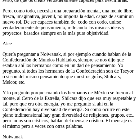
serio, de que os creáis verdaderamente capaces para descifrarlas.
Pero, como todo, necesita una preparación mental, una mente libre,
fresca, imaginativa, juvenil, no importa la edad, capaz de asumir un
nuevo rol. De ser capaces también de, codo con codo, unirse
verdaderamente de pensamiento, reflejando las mismas ideas y
proyectos, basados siempre en la más pura objetividad.
Alce
Quería preguntar a Noiwanak, si por ejemplo cuando hablan de la
Confederación de Mundos Habitados, siempre se nos dijo que
estaban ahí los hermanos como en unidad de pensamiento. Yo
pregunto, si todos los hermanos de la Confederación son de Tseyor
o si son del mismo pensamiento que nuestros guías, Shilcars,
Melcor, etc.
Y lo pregunto porque cuando los hermanos de México se fueron al
monte, al Cerro de la Estrella, Shilcars dijo que era muy respetable y
tal, pero que era otra energía, yo me pregunto si ahí en la
Confederación hay diversidad de energía. Si como ocurre en este
plano tridimensional hay gran diversidad de religiones, grupos, etc.,
pero todos son crísticos, hablan del mensaje crístico. El mensaje es
el mismo pero a veces con otras palabras.
Noiwanak