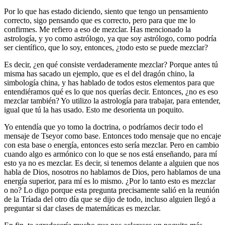
Por lo que has estado diciendo, siento que tengo un pensamiento
correcto, sigo pensando que es correcto, pero para que me lo
confirmes. Me refiero a eso de mezclar. Has mencionado la
astrología, y yo como astrólogo, ya que soy astrólogo, como podría
ser científico, que lo soy, entonces, ¿todo esto se puede mezclar?
Es decir, ¿en qué consiste verdaderamente mezclar? Porque antes tú
misma has sacado un ejemplo, que es el del dragón chino, la
simbología china, y has hablado de todos estos elementos para que
entendiéramos qué es lo que nos querías decir. Entonces, ¿no es eso
mezclar también? Yo utilizo la astrología para trabajar, para entender,
igual que tú la has usado. Esto me desorienta un poquito.
Yo entendía que yo tomo la doctrina, o podríamos decir todo el
mensaje de Tseyor como base. Entonces todo mensaje que no encaje
con esta base o energía, entonces esto sería mezclar. Pero en cambio
cuando algo es armónico con lo que se nos está enseñando, para mí
esto ya no es mezclar. Es decir, si tenemos delante a alguien que nos
habla de Dios, nosotros no hablamos de Dios, pero hablamos de una
energía superior, para mí es lo mismo. ¿Por lo tanto esto es mezclar
o no? Lo digo porque esta pregunta precisamente salió en la reunión
de la Tríada del otro día que se dijo de todo, incluso alguien llegó a
preguntar si dar clases de matemáticas es mezclar.