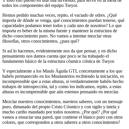
Y todo ello puesto en una olla hirviendo, para servir en la mesa de
todos los componentes del equipo Tseyor.
Hemos pedido muchas veces, repito, el vaciado de odres. ¿Qué
importa de dónde se venga, qué conocimientos puedan tenerse, qué
capacidades podamos tener todos y cada uno de nosotros? Lo que
importa es beber de la misma fuente y mantener la estructura de
dicho conocimiento puro. No vamos a intentar mezclar otras
filosofías, otros conocimientos, ¿para qué?
Si así lo hacemos, evidentemente nos da que pensar, y en dicho
pensamiento nos damos cuenta que poco se ha trabajado el
fundamento básico de la estructura cósmico crística de Tseyor.
Y especialmente a los Muuls Águila GTI, concretamente a los que
habéis permanecido en los Muulasterios recibiendo la iniciación, es
incomprensible que a estas alturas, si verdaderamente habéis hecho
trabajos de introspección, tal y como los indicamos, repito, a estas
alturas es incomprensible que aún estemos pensando en mezclar.
Mezclar nuestros conocimientos, nuestros saberes, con un mensaje
puro, dimanado del propio Cristo Cósmico y con sigilo y tutela y
mucho cariño mandado por todos nosotros. ¿Por qué? ¿Por qué
vamos a ensuciar una pared, que contiene el blanco puro con otros
colores, que corresponden a otros saberes a otros conocimientos?