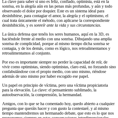
La clave para saber si uno es feliz, confiado, optimista, está en la
sonrisa, en la alegría aún en las penas más profundas, y aún y todo
observando el dolor por doquier. Este es un sistema ideal para
desinhibirse, para contagiar el amor, la alegría y el optimismo, el
cual trata únicamente el método, con aplicarse la correspondiente
desinhibición, y es
sonreír ante la vida y sus circunstancias
.
La única defensa que tenéis los seres humanos, aquí en la 3D, es
haciéndole frente al medio con una sonrisa. Dibujando una amplia
sonrisa de complicidad, porque al mismo tiempo dicha sonrisa se
contagia, y de los demás, como es lógico, nos retroalimentamos y
retroalimentamos al conjunto.
Por eso es importante siempre no perder la capacidad de reír, de
vivir como optimistas, siendo optimistas, claro está, no forzando sino
confabulándose con el propio medio, con uno mismo, riéndose
además de uno mismo por haber escogido ese papel.
Un papel en principio de víctima, pero una víctima propiciatoria
para la elevación. La clave: el pensamiento sublimado, la
autoobservación, la comprensión, la hermandad.
Amigos, con lo que se ha comentado hoy, quedo abierto a cualquier
pregunta que queráis hacer y con gusto la contestaré, y al mismo
tiempo mantendremos un hermanado debate, que esto es lo que nos
proponemos siempre en estas conversaciones interdimensionales.