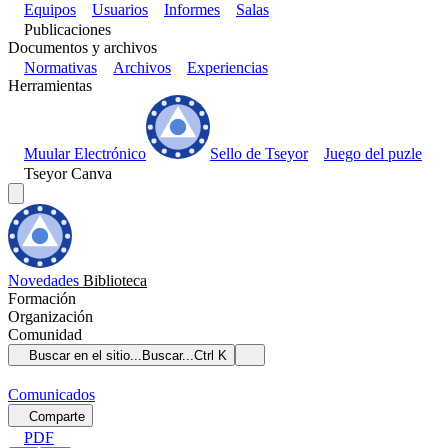
Equipos
Usuarios
Informes
Salas
Publicaciones
Documentos y archivos
Normativas
Archivos
Experiencias
Herramientas
Muular Electrónico
Sello de Tseyor
Juego del puzle
Tseyor Canva
Novedades
Biblioteca
Formación
Organización
Comunidad
Buscar en el sitio...
Buscar...
Ctrl K
Comunicados
Comparte
PDF