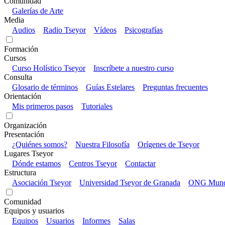
Comunidad
Galerías de Arte
Media
Audios
Radio Tseyor
Vídeos
Psicografías
Formación
Cursos
Curso Holístico Tseyor
Inscríbete a nuestro curso
Consulta
Glosario de términos
Guías Estelares
Preguntas frecuentes
Orientación
Mis primeros pasos
Tutoriales
Organización
Presentación
¿Quiénes somos?
Nuestra Filosofía
Orígenes de Tseyor
Lugares Tseyor
Dónde estamos
Centros Tseyor
Contactar
Estructura
Asociación Tseyor
Universidad Tseyor de Granada
ONG Mundo
Comunidad
Equipos y usuarios
Equipos
Usuarios
Informes
Salas