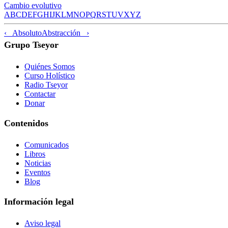
Cambio evolutivo
A
B
C
D
E
F
G
H
I
J
K
L
M
N
O
P
Q
R
S
T
U
V
X
Y
Z
‹ Absoluto
Abstracción ›
Grupo Tseyor
Quiénes Somos
Curso Holístico
Radio Tseyor
Contactar
Donar
Contenidos
Comunicados
Libros
Noticias
Eventos
Blog
Información legal
Aviso legal