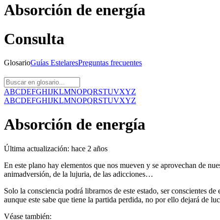
Absorción de energía
Consulta
Glosario
Guías
Estelares
Preguntas
frecuentes
A
B
C
D
E
F
G
H
I
J
K
L
M
N
O
P
Q
R
S
T
U
V
X
Y
Z
A
B
C
D
E
F
G
H
I
J
K
L
M
N
O
P
Q
R
S
T
U
V
X
Y
Z
Absorción de energía
Última actualización:
hace 2 años
En este plano hay elementos que nos mueven y se aprovechan de nuestra
animadversión, de la lujuria, de las adicciones…
Solo la consciencia podrá librarnos de este estado, ser conscientes de 
aunque este sabe que tiene la partida perdida, no por ello dejará de 
Véase también: