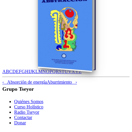
A
B
C
D
E
F
G
H
I
J
K
L
M
N
O
P
Q
R
S
T
U
V
X
Y
Z
‹ Absorción de energía
Aburrimiento ›
Grupo Tseyor
Quiénes Somos
Curso Holístico
Radio Tseyor
Contactar
Donar