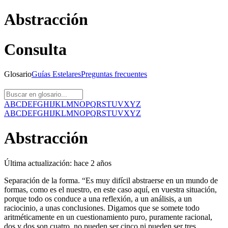
Abstracción
Consulta
Glosario
Guías
Estelares
Preguntas
frecuentes
A
B
C
D
E
F
G
H
I
J
K
L
M
N
O
P
Q
R
S
T
U
V
X
Y
Z
A
B
C
D
E
F
G
H
I
J
K
L
M
N
O
P
Q
R
S
T
U
V
X
Y
Z
Abstracción
Última actualización:
hace 2 años
Separación de la forma. “Es muy difícil abstraerse en un mundo de
formas, como es el nuestro, en este caso aquí, en vuestra situación,
porque todo os conduce a una reflexión, a un análisis, a un
raciocinio, a unas conclusiones. Digamos que se somete todo
aritméticamente en un cuestionamiento puro, puramente racional,
dos y dos son cuatro, no pueden ser cinco ni pueden ser tres.