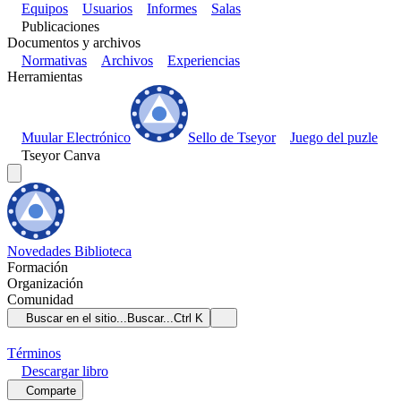
Equipos
Usuarios
Informes
Salas
Publicaciones
Documentos y archivos
Normativas
Archivos
Experiencias
Herramientas
Muular Electrónico
Sello de Tseyor
Juego del puzle
Tseyor Canva
Novedades
Biblioteca
Formación
Organización
Comunidad
Buscar en el sitio...
Buscar...
Ctrl K
Términos
Descargar
libro
Comparte