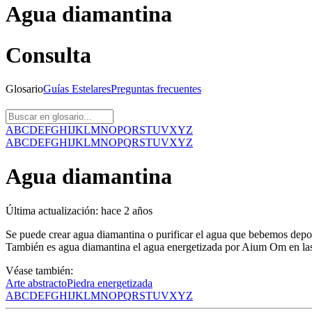
Agua diamantina
Consulta
Glosario
Guías
Estelares
Preguntas
frecuentes
A
B
C
D
E
F
G
H
I
J
K
L
M
N
O
P
Q
R
S
T
U
V
X
Y
Z
A
B
C
D
E
F
G
H
I
J
K
L
M
N
O
P
Q
R
S
T
U
V
X
Y
Z
Agua diamantina
Última actualización:
hace 2 años
Se puede crear agua diamantina o purificar el agua que bebemos deposi
También es agua diamantina el agua energetizada por Aium Om en las
Véase también:
Arte abstracto
Piedra energetizada
A
B
C
D
E
F
G
H
I
J
K
L
M
N
O
P
Q
R
S
T
U
V
X
Y
Z