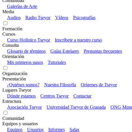
Comunidad
Galerías de Arte
Media
Audios
Radio Tseyor
Vídeos
Psicografías
Formación
Cursos
Curso Holístico Tseyor
Inscríbete a nuestro curso
Consulta
Glosario de términos
Guías Estelares
Preguntas frecuentes
Orientación
Mis primeros pasos
Tutoriales
Organización
Presentación
¿Quiénes somos?
Nuestra Filosofía
Orígenes de Tseyor
Lugares Tseyor
Dónde estamos
Centros Tseyor
Contactar
Estructura
Asociación Tseyor
Universidad Tseyor de Granada
ONG Mundo
Comunidad
Equipos y usuarios
Equipos
Usuarios
Informes
Salas